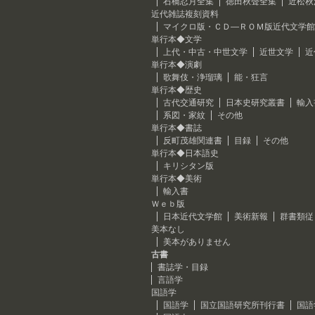
石橋忍月全集
徳田秋聲全集
近松秋
近代雑誌複刻資料
マイクロ版・ＣＤ―ＲＯＭ版近代文学館
単行本◆文学
上代・中古・中世文学
近世文学
近
単行本◆演劇
歌舞伎・浄瑠璃
能・狂言
単行本◆歴史
古代交通研究
日本史研究叢書
輸入
系図・家紋
その他
単行本◆書誌
反町茂雄関連書
目録
その他
単行本◆日本語史
キリシタン版
単行本◆美術
輸入書
Ｗｅｂ版
日本近代文学館
美術新報
群書類従
美本なし
美本がありません
古書
書誌学・目録
言語学
国語学
国語学
国立国語研究所刊行書
国語