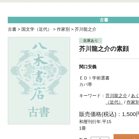
古書
古書
>
国文学（近代）
>
作家別
>
芥川龍之介
在庫あり
芥川龍之介の素顔
関口安義
ＥＤＩ学術選書
カバ帯
キーワード：
芥川龍之介
/
あ
（近代）
/
作家
販売価格(税込)：1,500
和暦刊行年:平15
1冊