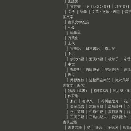
国語史
古辞書
キリシタン資料
洋学資料
文法
語彙
文章・文体・表現
音
国文学
古典文学総論
和歌
勅撰集
万葉集
上代
古事記
日本書紀
風土記
中古
伊勢物語
源氏物語
枕草子
今昔
中世
鴨長明
吉田兼好
平家物語
曽我
近世
井原西鶴
近松門左衛門
滝沢馬琴
国文学（近代）
雑誌（原書）
複刻雑誌
同人誌・地
作家別
あ行
会津八一
芥川龍之介
石川
斎藤茂吉
志賀直哉
島崎藤村
た
永井荷風
中原中也
夏目漱石
は
正岡子規
三島由紀夫
宮沢賢治
古典芸能
古典芸能
能
狂言
浄瑠璃
歌舞