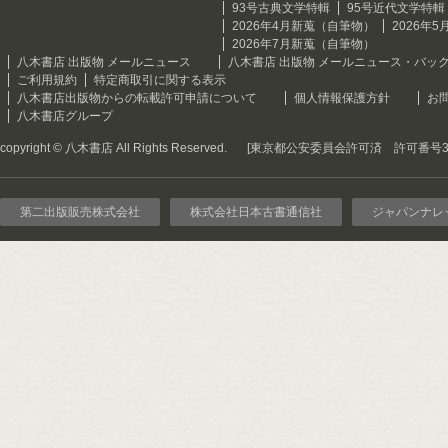
93号古典文学特輯
95号近代文学特輯
2026年4月新蒐（自筆物）
2026年
2026年7月新蒐（自筆物）
八木書店 出版物 メールニュース
八木書店 出版物 メールニュース・バッ
ご利用規約
特定商取引に関する表示
八木書店出版物からの転載許可申請について
個人情報保護方針
お
八木書店グループ
copyright © 八木書店 All Rights Reserved.
[東京都公安委員会許可済 許可番号301
第二出版販売株式会社
株式会社日本古書通信社
ジャパンナレ