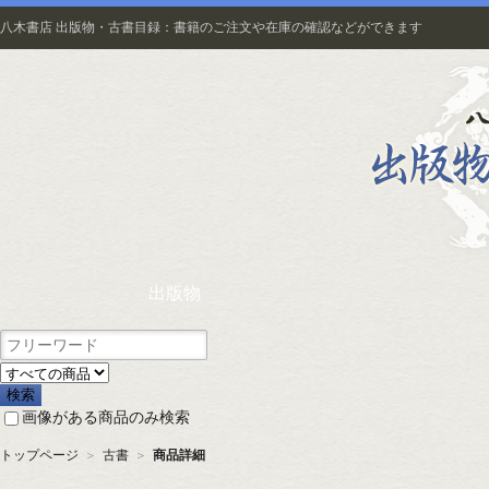
八木書店 出版物・古書目録：書籍のご注文や在庫の確認などができます
出版物
画像がある商品のみ検索
トップページ
＞
古書
＞
商品詳細