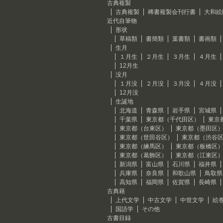
古典複製
古典複製
稀書複製会刊行書
大和絵
近代自筆物
形状
草稿類
書簡類
葉書類
書画類
生月
１月生
２月生
３月生
４月生
12月生
没月
１月没
２月没
３月没
４月没
12月没
生誕地
北海道
青森県
岩手県
宮城県
千葉県
東京都（千代田区）
東京
東京都（台東区）
東京都（墨田区
東京都（世田谷区）
東京都（渋谷
東京都（練馬区）
東京都（板橋区
東京都（葛飾区）
東京都（江東区
新潟県
富山県
石川県
福井県
兵庫県
奈良県
和歌山県
鳥取県
高知県
福岡県
佐賀県
長崎県
古典籍
上代文学
中古文学
中世文学
絵
国語学
その他
古書目録