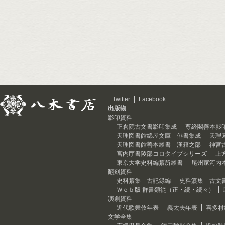
Twitter
Facebook
出版物
影印資料
正倉院古文書影印集成
尊経閣善本影
天理図書館綿屋文庫 俳書集成
天理
天理図書館善本叢書 漢籍之部
神宮
宮内庁書陵部コロタイプシリーズ
上
東京大学史料編纂所叢書
尾州家河内
翻刻資料
史料纂集 古記録編
史料纂集 古文
Ｗｅｂ版 群書類従（正・続・続々）
演劇資料
近代歌舞伎年表
義太夫年表
喜多村
文学全集