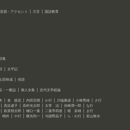
音韻・アクセント
方言
国語教育
語集
語
太平記
上田秋成
俳諧
誌・一般誌
個人全集
近代文学総論
木
泉 鏡花
内田百閒
か行
川端康成
小林秀雄
さ行
高浜虚子
高村光太郎
太宰 治
谷崎潤一郎
な行
萩原朔太郎
樋口一葉
二葉亭四迷
堀 辰雄
ま行
 鴎外
や行
横光利一
与謝野晶子
ら・わ行
若山牧水