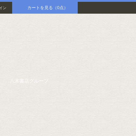
カートを見る
（0点）
イン
八木書店グループ