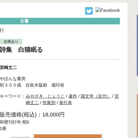
古書
行
在庫あり
詩集 白猫眠る
宮崎丈二
やぽんな書房
初３００函 自装木版刷 蔵印有
キーワード：
みやざき じょうじ
/
著作
/
国文学（近代）
/
宮
崎丈二
/
作家別
/
単行本
販売価格(税込)：18,000円
和暦刊行年:昭6
1冊