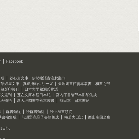
r
Facebook
集成
鉄心斎文庫 伊勢物語古注釈叢刊
書館綿屋文庫 真蹟掛軸シリーズ
天理図書館善本叢書 和書之部
典籍影印叢刊
日本大学蔵源氏物語
藝文叢刊
蓬左文庫本続日本紀
宮内庁書陵部本影印集成
源氏物語
新天理図書館善本叢書
熱田本 日本書紀
編
群書類従
続群書類従
続々群書類従
琴書翰集成
与謝野寛晶子書簡集成
梅若実日記
西山宗因全集
郎日記