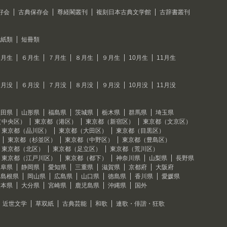
好会
古典保存会
尊経閣叢刊
複刻日本古典文学館
古辞書叢刊
色紙類
短冊類
５月生
６月生
７月生
８月生
９月生
10月生
11月生
５月没
６月没
７月没
８月没
９月没
10月没
11月没
秋田県
山形県
福島県
茨城県
栃木県
群馬県
埼玉県
（中央区）
東京都（港区）
東京都（新宿区）
東京都（文京区）
東京都（品川区）
東京都（大田区）
東京都（目黒区）
東京都（杉並区）
東京都（中野区）
東京都（豊島区）
東京都（北区）
東京都（足立区）
東京都（荒川区）
東京都（江戸川区）
東京都（都下）
神奈川県
山梨県
長野県
岐阜県
静岡県
愛知県
三重県
滋賀県
京都府
大阪府
島根県
岡山県
広島県
山口県
徳島県
香川県
愛媛県
熊本県
大分県
宮崎県
鹿児島県
沖縄県
国外
近世文学
草双紙
古典芸能
和歌
連歌・俳諧・狂歌