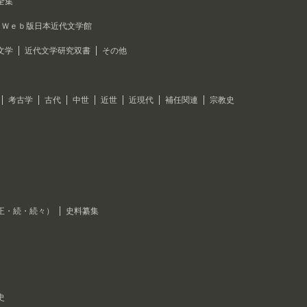
全集
Ｗｅｂ版日本近代文学館
文学
近代文学研究双書
その他
考古学
古代
中世
近世
近現代
補任関連
宗教史
正・続・続々）
史料纂集
史