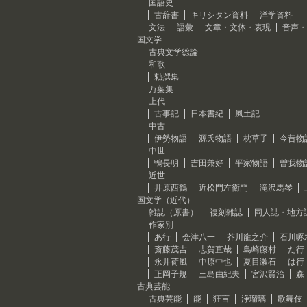
国語史
古辞書
キリシタン資料
洋学資料
文法
語彙
文章・文体・表現
音声・
国文学
古典文学総論
和歌
勅撰集
万葉集
上代
古事記
日本書紀
風土記
中古
伊勢物語
源氏物語
枕草子
今昔物
中世
鴨長明
吉田兼好
平家物語
曽我物
近世
井原西鶴
近松門左衛門
滝沢馬琴
国文学（近代）
雑誌（原書）
複刻雑誌
同人誌・地方
作家別
あ行
会津八一
芥川龍之介
石川啄
斎藤茂吉
志賀直哉
島崎藤村
た行
永井荷風
中原中也
夏目漱石
は行
正岡子規
三島由紀夫
宮沢賢治
森
古典芸能
古典芸能
能
狂言
浄瑠璃
歌舞伎