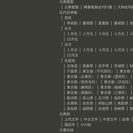
古典複製
古典複製
稀書複製会刊行書
大和絵同
近代自筆物
形状
草稿類
書簡類
葉書類
書画類
生月
１月生
２月生
３月生
４月生
12月生
没月
１月没
２月没
３月没
４月没
12月没
生誕地
北海道
青森県
岩手県
宮城県
千葉県
東京都（千代田区）
東京都
東京都（台東区）
東京都（墨田区）
東京都（世田谷区）
東京都（渋谷区）
東京都（練馬区）
東京都（板橋区）
東京都（葛飾区）
東京都（江東区）
新潟県
富山県
石川県
福井県
兵庫県
奈良県
和歌山県
鳥取県
高知県
福岡県
佐賀県
長崎県
古典籍
上代文学
中古文学
中世文学
絵巻
国語学
その他
古書目録