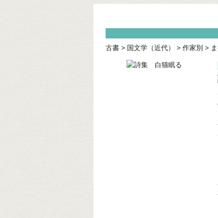
古書
>
国文学（近代）
>
作家別
>
ま