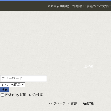
八木書店 出版物・古書目録：書籍のご注文や
出版物
画像がある商品のみ検索
トップページ
＞
古書
＞
商品詳細