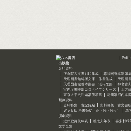
Twitte
出版物
影印資料
正倉院古文書影印集成
尊経閣善本影印
天理図書館綿屋文庫 俳書集成
天理図
天理図書館善本叢書 漢籍之部
神宮古
宮内庁書陵部コロタイプシリーズ
上方
東京大学史料編纂所叢書
尾州家河内本
翻刻資料
史料纂集 古記録編
史料纂集 古文書
Ｗｅｂ版 群書類従（正・続・続々）
馬
演劇資料
近代歌舞伎年表
義太夫年表
喜多村緑
文学全集