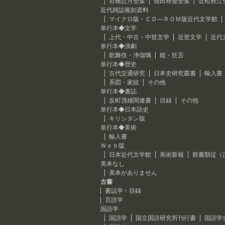
石橋忍月全集
徳田秋聲全集
近松秋江
近代雑誌複刻資料
マイクロ版・ＣＤ―ＲＯＭ版近代文学館
単行本◆文学
上代・中古・中世文学
近世文学
近代
単行本◆演劇
歌舞伎・浄瑠璃
能・狂言
単行本◆歴史
古代交通研究
日本史研究叢書
輸入書
系図・家紋
その他
単行本◆書誌
反町茂雄関連書
目録
その他
単行本◆日本語史
キリシタン版
単行本◆美術
輸入書
Ｗｅｂ版
日本近代文学館
美術新報
群書類従（
美本なし
美本がありません
古書
書誌学・目録
言語学
国語学
国語学
国立国語研究所刊行書
国語学