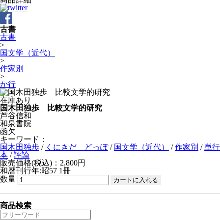
古書
古書
>
国文学（近代）
>
作家別
>
か行
在庫あり
国木田独歩 比較文学的研究
芦谷信和
和泉書院
函欠
キーワード：
国木田独歩
/
くにきだ どっぽ
/
国文学（近代）
/
作家別
/
単行
本
/
評論
販売価格(税込)：2,800円
和暦刊行年:昭57
1冊
数量
商品検索