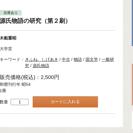
在庫あり
源氏物語の研究（第２刷）
木船重昭
大学堂
キーワード：
きふね、しげあき
/
中古
/
物語
/
国文学
/
一般研
究
/
源氏物語
販売価格(税込)：2,500円
和暦刊行年:昭54
1冊
数量