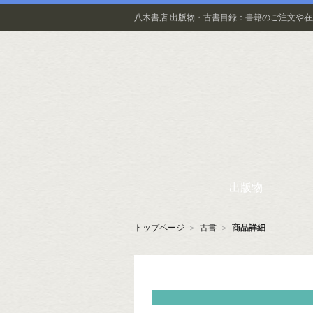
八木書店 出版物・古書目録：書籍のご注文や
出版物
トップページ
＞
古書
＞
商品詳細