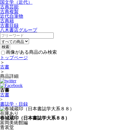
国文学（近代）
古典芸能
古典複製
近代自筆物
古典籍
古書目録
八木書店グループ
画像がある商品のみ検索
トップページ
＞
古書
＞
商品詳細
古書
古書
>
書誌学・目録
在庫あり
春城蔵印（日本書誌学大系８８）
富岡美術館編
青裳堂