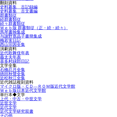
翻刻資料
史料纂集 古記録編
史料纂集 古文書編
群書類従
続群書類従
続々群書類従
Ｗｅｂ版 群書類従（正・続・続々）
馬琴書翰集成
与謝野寛晶子書簡集成
梅若実日記
西山宗因全集
演劇資料
近代歌舞伎年表
義太夫年表
喜多村緑郎日記
文学全集
石橋忍月全集
徳田秋聲全集
近松秋江全集
近代雑誌複刻資料
マイクロ版・ＣＤ―ＲＯＭ版近代文学館
Ｗｅｂ版日本近代文学館
単行本◆文学
上代・中古・中世文学
近世文学
近代文学
近代文学研究双書
その他