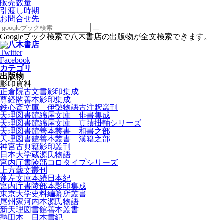
販売数量
引渡し時期
お問合せ先
Googleブック検索で八木書店の出版物が全文検索できます。
Twitter
Facebook
カテゴリ
出版物
影印資料
正倉院古文書影印集成
尊経閣善本影印集成
鉄心斎文庫 伊勢物語古注釈叢刊
天理図書館綿屋文庫 俳書集成
天理図書館綿屋文庫 真蹟掛軸シリーズ
天理図書館善本叢書 和書之部
天理図書館善本叢書 漢籍之部
神宮古典籍影印叢刊
日本大学蔵源氏物語
宮内庁書陵部コロタイプシリーズ
上方藝文叢刊
蓬左文庫本続日本紀
宮内庁書陵部本影印集成
東京大学史料編纂所叢書
尾州家河内本源氏物語
新天理図書館善本叢書
熱田本 日本書紀