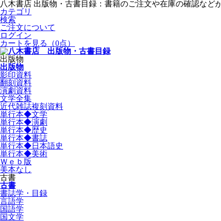
八木書店 出版物・古書目録：書籍のご注文や在庫の確認など
カテゴリ
検索
ご注文について
ログイン
カートを見る
（0点）
出版物
出版物
影印資料
翻刻資料
演劇資料
文学全集
近代雑誌複刻資料
単行本◆文学
単行本◆演劇
単行本◆歴史
単行本◆書誌
単行本◆日本語史
単行本◆美術
Ｗｅｂ版
美本なし
古書
古書
書誌学・目録
言語学
国語学
国文学