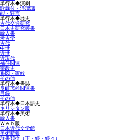
単行本◆演劇
歌舞伎・浄瑠璃
能・狂言
単行本◆歴史
古代交通研究
日本史研究叢書
輸入書
考古学
古代
中世
近世
近現代
補任関連
宗教史
系図・家紋
その他
単行本◆書誌
反町茂雄関連書
目録
その他
単行本◆日本語史
キリシタン版
単行本◆美術
輸入書
Ｗｅｂ版
日本近代文学館
美術新報
群書類従（正・続・続々）