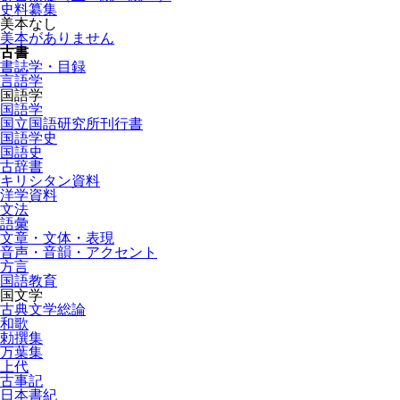
史料纂集
美本なし
美本がありません
古書
書誌学・目録
言語学
国語学
国語学
国立国語研究所刊行書
国語学史
国語史
古辞書
キリシタン資料
洋学資料
文法
語彙
文章・文体・表現
音声・音韻・アクセント
方言
国語教育
国文学
古典文学総論
和歌
勅撰集
万葉集
上代
古事記
日本書紀