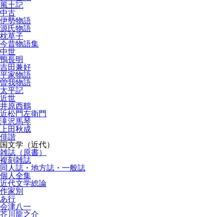
風土記
中古
伊勢物語
源氏物語
枕草子
今昔物語集
中世
鴨長明
吉田兼好
平家物語
曽我物語
太平記
近世
井原西鶴
近松門左衛門
滝沢馬琴
上田秋成
俳諧
国文学（近代）
雑誌（原書）
複刻雑誌
同人誌・地方誌・一般誌
個人全集
近代文学総論
作家別
あ行
会津八一
芥川龍之介