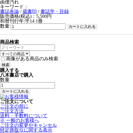
函僅汚れ
キーワード：
書誌各論
/
蔵書印
/
書誌学・目録
販売価格(税込)：5,500円
和暦刊行年:平14
1冊
数量
商品検索
画像がある商品のみ検索
購入する
八木書店で購入
数量
ご注文について
ご注文の前に
ご注文方法
送料・手数料について
※ 一般のお客様へ
ご注文の変更やキャンセル
特定商取引に関する表示