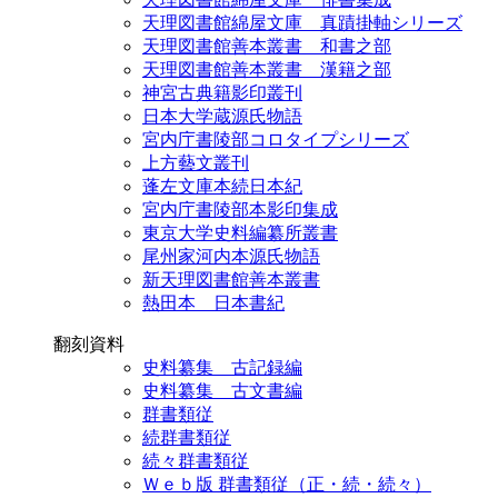
天理図書館綿屋文庫 真蹟掛軸シリーズ
天理図書館善本叢書 和書之部
天理図書館善本叢書 漢籍之部
神宮古典籍影印叢刊
日本大学蔵源氏物語
宮内庁書陵部コロタイプシリーズ
上方藝文叢刊
蓬左文庫本続日本紀
宮内庁書陵部本影印集成
東京大学史料編纂所叢書
尾州家河内本源氏物語
新天理図書館善本叢書
熱田本 日本書紀
翻刻資料
史料纂集 古記録編
史料纂集 古文書編
群書類従
続群書類従
続々群書類従
Ｗｅｂ版 群書類従（正・続・続々）