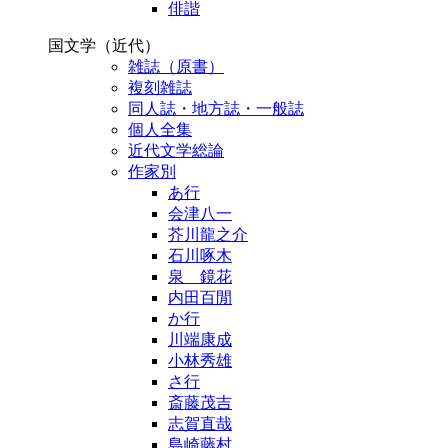
俳諧
国文学（近代）
雑誌（原書）
複刻雑誌
同人誌・地方誌・一般誌
個人全集
近代文学総論
作家別
あ行
会津八一
芥川龍之介
石川啄木
泉 鏡花
内田百閒
か行
川端康成
小林秀雄
さ行
斎藤茂吉
志賀直哉
島崎藤村