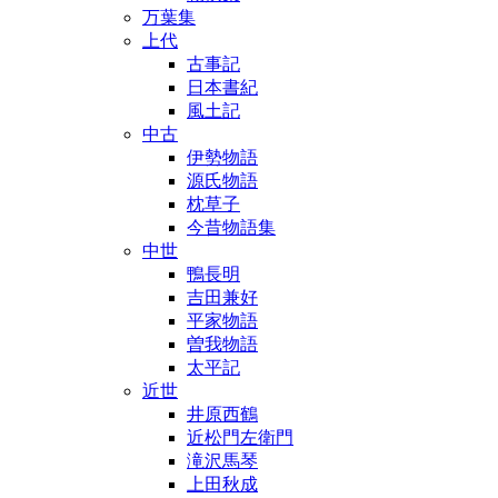
万葉集
上代
古事記
日本書紀
風土記
中古
伊勢物語
源氏物語
枕草子
今昔物語集
中世
鴨長明
吉田兼好
平家物語
曽我物語
太平記
近世
井原西鶴
近松門左衛門
滝沢馬琴
上田秋成