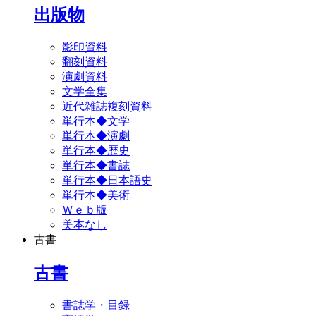
出版物
影印資料
翻刻資料
演劇資料
文学全集
近代雑誌複刻資料
単行本◆文学
単行本◆演劇
単行本◆歴史
単行本◆書誌
単行本◆日本語史
単行本◆美術
Ｗｅｂ版
美本なし
古書
古書
書誌学・目録