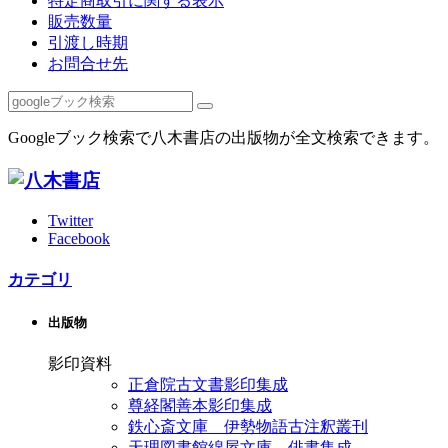
特定商取引に関する表示
販売数量
引渡し時期
お問合せ先
Googleブック検索で八木書店の出版物が全文検索できます。
Twitter
Facebook
カテゴリ
出版物
影印資料
正倉院古文書影印集成
尊経閣善本影印集成
鉄心斎文庫 伊勢物語古注釈叢刊
天理図書館綿屋文庫 俳書集成