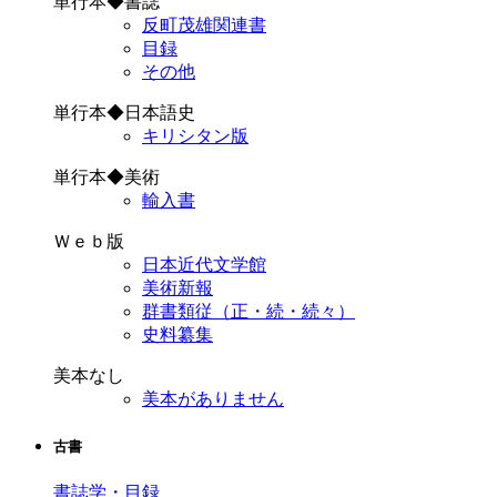
単行本◆書誌
反町茂雄関連書
目録
その他
単行本◆日本語史
キリシタン版
単行本◆美術
輸入書
Ｗｅｂ版
日本近代文学館
美術新報
群書類従（正・続・続々）
史料纂集
美本なし
美本がありません
古書
書誌学・目録