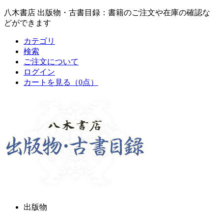
八木書店 出版物・古書目録：書籍のご注文や在庫の確認な
どができます
カテゴリ
検索
ご注文について
ログイン
カートを見る
（0点）
出版物