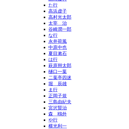
た行
高浜虚子
高村光太郎
太宰 治
谷崎潤一郎
な行
永井荷風
中原中也
夏目漱石
は行
萩原朔太郎
樋口一葉
二葉亭四迷
堀 辰雄
ま行
正岡子規
三島由紀夫
宮沢賢治
森 鴎外
や行
横光利一