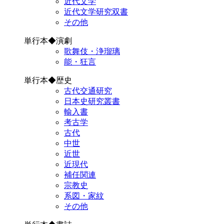
近代文学
近代文学研究双書
その他
単行本◆演劇
歌舞伎・浄瑠璃
能・狂言
単行本◆歴史
古代交通研究
日本史研究叢書
輸入書
考古学
古代
中世
近世
近現代
補任関連
宗教史
系図・家紋
その他