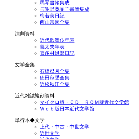
馬琴書翰集成
与謝野寛晶子書簡集成
梅若実日記
西山宗因全集
演劇資料
近代歌舞伎年表
義太夫年表
喜多村緑郎日記
文学全集
石橋忍月全集
徳田秋聲全集
近松秋江全集
近代雑誌複刻資料
マイクロ版・ＣＤ―ＲＯＭ版近代文学館
Ｗｅｂ版日本近代文学館
単行本◆文学
上代・中古・中世文学
近世文学