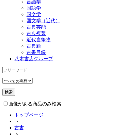
言語学
国語学
国文学
国文学（近代）
古典芸能
古典複製
近代自筆物
古典籍
古書目録
八木書店グループ
画像がある商品のみ検索
トップページ
＞
古書
＞