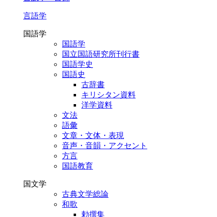
言語学
国語学
国語学
国立国語研究所刊行書
国語学史
国語史
古辞書
キリシタン資料
洋学資料
文法
語彙
文章・文体・表現
音声・音韻・アクセント
方言
国語教育
国文学
古典文学総論
和歌
勅撰集