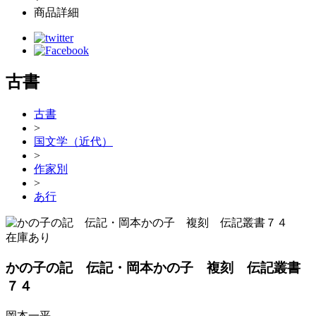
商品詳細
古書
古書
>
国文学（近代）
>
作家別
>
あ行
在庫あり
かの子の記 伝記・岡本かの子 複刻 伝記叢書
７４
岡本一平