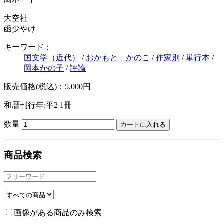
大空社
函少やけ
キーワード：
国文学（近代）
/
おかもと かのこ
/
作家別
/
単行本
/
岡本かの子
/
評論
販売価格(税込)：5,000円
和暦刊行年:平2
1冊
数量
商品検索
画像がある商品のみ検索