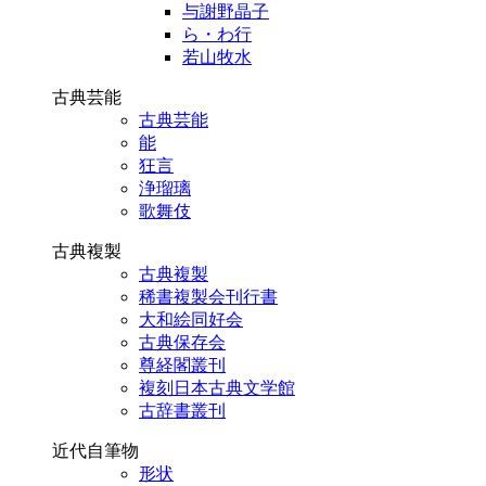
与謝野晶子
ら・わ行
若山牧水
古典芸能
古典芸能
能
狂言
浄瑠璃
歌舞伎
古典複製
古典複製
稀書複製会刊行書
大和絵同好会
古典保存会
尊経閣叢刊
複刻日本古典文学館
古辞書叢刊
近代自筆物
形状