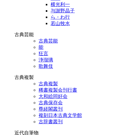
横光利一
与謝野晶子
ら・わ行
若山牧水
古典芸能
古典芸能
能
狂言
浄瑠璃
歌舞伎
古典複製
古典複製
稀書複製会刊行書
大和絵同好会
古典保存会
尊経閣叢刊
複刻日本古典文学館
古辞書叢刊
近代自筆物