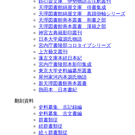
鉄心斎文庫 伊勢物語古注釈叢刊
天理図書館綿屋文庫 俳書集成
天理図書館綿屋文庫 真蹟掛軸シリーズ
天理図書館善本叢書 和書之部
天理図書館善本叢書 漢籍之部
神宮古典籍影印叢刊
日本大学蔵源氏物語
宮内庁書陵部コロタイプシリーズ
上方藝文叢刊
蓬左文庫本続日本紀
宮内庁書陵部本影印集成
東京大学史料編纂所叢書
尾州家河内本源氏物語
新天理図書館善本叢書
熱田本 日本書紀
翻刻資料
史料纂集 古記録編
史料纂集 古文書編
群書類従
続群書類従
続々群書類従