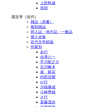
上田秋成
俳諧
国文学（近代）
雑誌（原書）
複刻雑誌
同人誌・地方誌・一般誌
個人全集
近代文学総論
作家別
あ行
会津八一
芥川龍之介
石川啄木
泉 鏡花
内田百閒
か行
川端康成
小林秀雄
さ行
斎藤茂吉