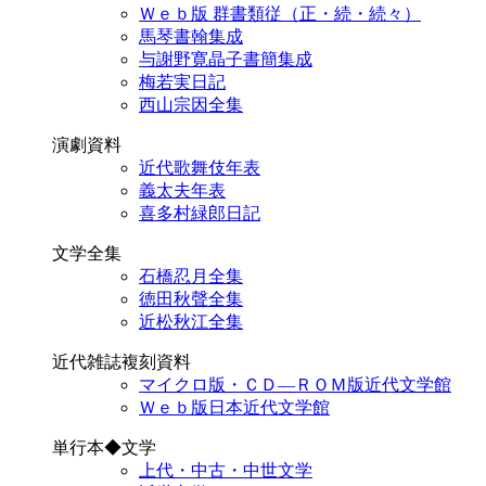
Ｗｅｂ版 群書類従（正・続・続々）
馬琴書翰集成
与謝野寛晶子書簡集成
梅若実日記
西山宗因全集
演劇資料
近代歌舞伎年表
義太夫年表
喜多村緑郎日記
文学全集
石橋忍月全集
徳田秋聲全集
近松秋江全集
近代雑誌複刻資料
マイクロ版・ＣＤ―ＲＯＭ版近代文学館
Ｗｅｂ版日本近代文学館
単行本◆文学
上代・中古・中世文学