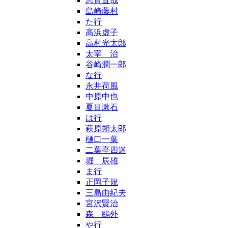
志賀直哉
島崎藤村
た行
高浜虚子
高村光太郎
太宰 治
谷崎潤一郎
な行
永井荷風
中原中也
夏目漱石
は行
萩原朔太郎
樋口一葉
二葉亭四迷
堀 辰雄
ま行
正岡子規
三島由紀夫
宮沢賢治
森 鴎外
や行