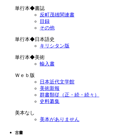
単行本◆書誌
反町茂雄関連書
目録
その他
単行本◆日本語史
キリシタン版
単行本◆美術
輸入書
Ｗｅｂ版
日本近代文学館
美術新報
群書類従（正・続・続々）
史料纂集
美本なし
美本がありません
古書