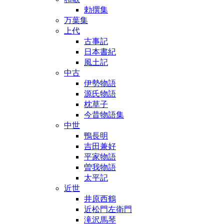
勅撰集
万葉集
上代
古事記
日本書紀
風土記
中古
伊勢物語
源氏物語
枕草子
今昔物語集
中世
鴨長明
吉田兼好
平家物語
曽我物語
太平記
近世
井原西鶴
近松門左衛門
滝沢馬琴