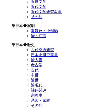
近世文学
近代文学
近代文学研究双書
その他
単行本◆演劇
歌舞伎・浄瑠璃
能・狂言
単行本◆歴史
古代交通研究
日本史研究叢書
輸入書
考古学
古代
中世
近世
近現代
補任関連
宗教史
系図・家紋
その他