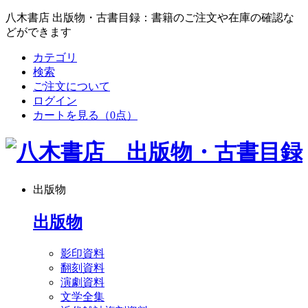
八木書店 出版物・古書目録：書籍のご注文や在庫の確認な
どができます
カテゴリ
検索
ご注文について
ログイン
カートを見る
（0点）
出版物
出版物
影印資料
翻刻資料
演劇資料
文学全集