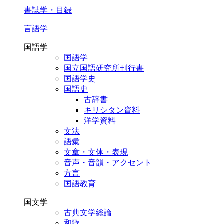
書誌学・目録
言語学
国語学
国語学
国立国語研究所刊行書
国語学史
国語史
古辞書
キリシタン資料
洋学資料
文法
語彙
文章・文体・表現
音声・音韻・アクセント
方言
国語教育
国文学
古典文学総論
和歌