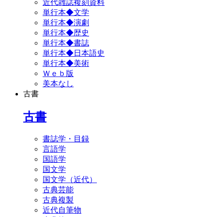
近代雑誌複刻資料
単行本◆文学
単行本◆演劇
単行本◆歴史
単行本◆書誌
単行本◆日本語史
単行本◆美術
Ｗｅｂ版
美本なし
古書
古書
書誌学・目録
言語学
国語学
国文学
国文学（近代）
古典芸能
古典複製
近代自筆物