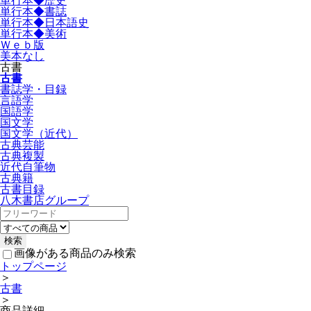
単行本◆歴史
単行本◆書誌
単行本◆日本語史
単行本◆美術
Ｗｅｂ版
美本なし
古書
古書
書誌学・目録
言語学
国語学
国文学
国文学（近代）
古典芸能
古典複製
近代自筆物
古典籍
古書目録
八木書店グループ
画像がある商品のみ検索
トップページ
＞
古書
＞
商品詳細