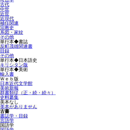
古代
中世
近世
近現代
補任関連
宗教史
系図・家紋
その他
単行本◆書誌
反町茂雄関連書
目録
その他
単行本◆日本語史
キリシタン版
単行本◆美術
輸入書
Ｗｅｂ版
日本近代文学館
美術新報
群書類従（正・続・続々）
史料纂集
美本なし
美本がありません
古書
書誌学・目録
言語学
国語学
国語学