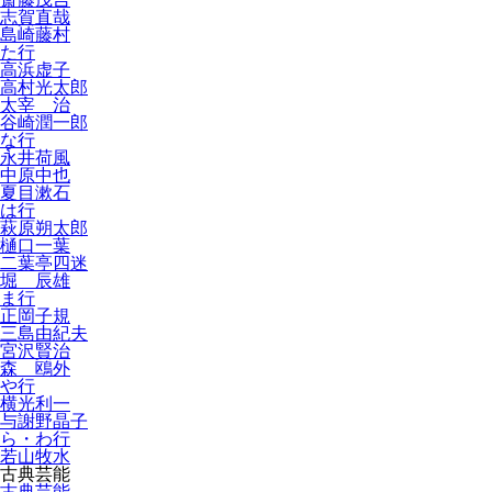
志賀直哉
島崎藤村
た行
高浜虚子
高村光太郎
太宰 治
谷崎潤一郎
な行
永井荷風
中原中也
夏目漱石
は行
萩原朔太郎
樋口一葉
二葉亭四迷
堀 辰雄
ま行
正岡子規
三島由紀夫
宮沢賢治
森 鴎外
や行
横光利一
与謝野晶子
ら・わ行
若山牧水
古典芸能
古典芸能