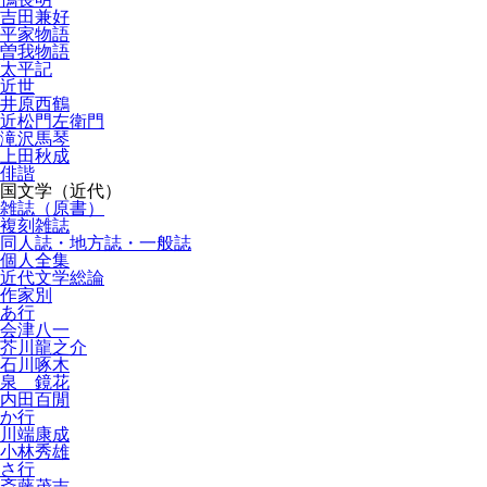
吉田兼好
平家物語
曽我物語
太平記
近世
井原西鶴
近松門左衛門
滝沢馬琴
上田秋成
俳諧
国文学（近代）
雑誌（原書）
複刻雑誌
同人誌・地方誌・一般誌
個人全集
近代文学総論
作家別
あ行
会津八一
芥川龍之介
石川啄木
泉 鏡花
内田百閒
か行
川端康成
小林秀雄
さ行
斎藤茂吉