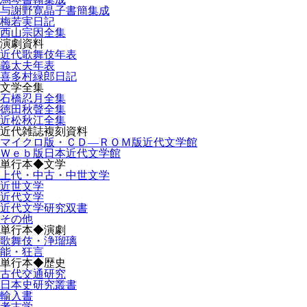
与謝野寛晶子書簡集成
梅若実日記
西山宗因全集
演劇資料
近代歌舞伎年表
義太夫年表
喜多村緑郎日記
文学全集
石橋忍月全集
徳田秋聲全集
近松秋江全集
近代雑誌複刻資料
マイクロ版・ＣＤ―ＲＯＭ版近代文学館
Ｗｅｂ版日本近代文学館
単行本◆文学
上代・中古・中世文学
近世文学
近代文学
近代文学研究双書
その他
単行本◆演劇
歌舞伎・浄瑠璃
能・狂言
単行本◆歴史
古代交通研究
日本史研究叢書
輸入書
考古学