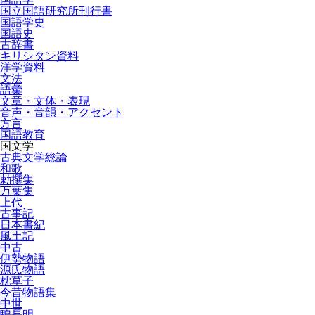
国立国語研究所刊行書
国語学史
国語史
古辞書
キリシタン資料
洋学資料
文法
語彙
文章・文体・表現
音声・音韻・アクセント
方言
国語教育
国文学
古典文学総論
和歌
勅撰集
万葉集
上代
古事記
日本書紀
風土記
中古
伊勢物語
源氏物語
枕草子
今昔物語集
中世
鴨長明