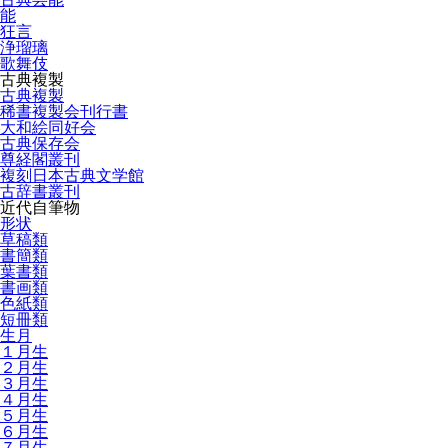
能
狂言
浄瑠璃
歌舞伎
古典複製
古典複製
稀書複製会刊行書
大和絵同好会
古典保存会
尊経閣叢刊
複刻日本古典文学館
古辞書叢刊
近代自筆物
形状
草稿類
書簡類
葉書類
書画類
色紙類
短冊類
生月
１月生
２月生
３月生
４月生
５月生
６月生
７月生