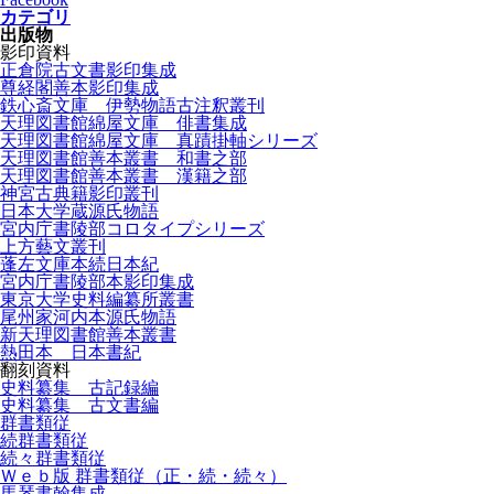
カテゴリ
出版物
影印資料
正倉院古文書影印集成
尊経閣善本影印集成
鉄心斎文庫 伊勢物語古注釈叢刊
天理図書館綿屋文庫 俳書集成
天理図書館綿屋文庫 真蹟掛軸シリーズ
天理図書館善本叢書 和書之部
天理図書館善本叢書 漢籍之部
神宮古典籍影印叢刊
日本大学蔵源氏物語
宮内庁書陵部コロタイプシリーズ
上方藝文叢刊
蓬左文庫本続日本紀
宮内庁書陵部本影印集成
東京大学史料編纂所叢書
尾州家河内本源氏物語
新天理図書館善本叢書
熱田本 日本書紀
翻刻資料
史料纂集 古記録編
史料纂集 古文書編
群書類従
続群書類従
続々群書類従
Ｗｅｂ版 群書類従（正・続・続々）
馬琴書翰集成