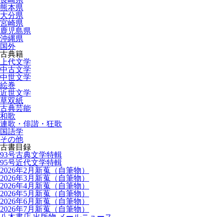
熊本県
大分県
宮崎県
鹿児島県
沖縄県
国外
古典籍
上代文学
中古文学
中世文学
絵巻
近世文学
草双紙
古典芸能
和歌
連歌・俳諧・狂歌
国語学
その他
古書目録
93号古典文学特輯
95号近代文学特輯
2026年2月新蒐（自筆物）
2026年3月新蒐（自筆物）
2026年4月新蒐（自筆物）
2026年5月新蒐（自筆物）
2026年6月新蒐（自筆物）
2026年7月新蒐（自筆物）
八木書店 出版物 メールニュース