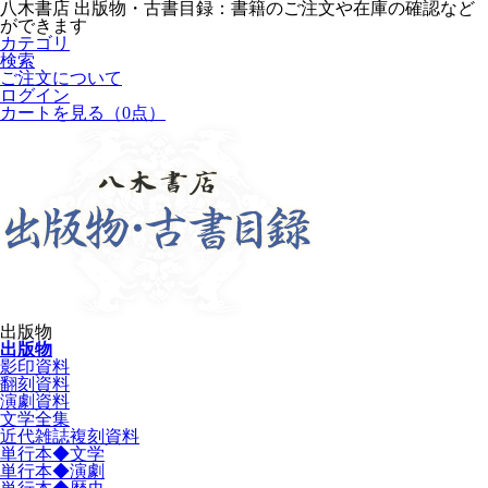
八木書店 出版物・古書目録：書籍のご注文や在庫の確認など
ができます
カテゴリ
検索
ご注文について
ログイン
カートを見る
（0点）
出版物
出版物
影印資料
翻刻資料
演劇資料
文学全集
近代雑誌複刻資料
単行本◆文学
単行本◆演劇