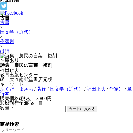
古書
古書
>
国文学（近代）
>
作家別
>
は行
在庫あり
詩集 農民の言葉 複刻
福田正夫
教育出版センター
函 大４南郊堂書店元版
キーワード：
ふくだ まさお
/
著作
/
国文学（近代）
/
福田正夫
/
作家別
/
単
行本
販売価格(税込)：3,800円
和暦刊行年:昭59
1冊
数量
商品検索