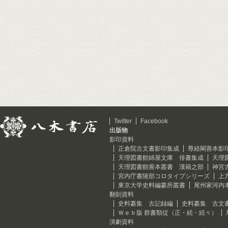
Twitter
Facebook
出版物
影印資料
正倉院古文書影印集成
尊経閣善本影
天理図書館綿屋文庫 俳書集成
天理
天理図書館善本叢書 漢籍之部
神宮
宮内庁書陵部コロタイプシリーズ
上
東京大学史料編纂所叢書
尾州家河内
翻刻資料
史料纂集 古記録編
史料纂集 古文
Ｗｅｂ版 群書類従（正・続・続々）
演劇資料