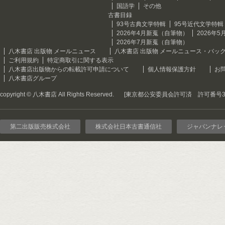
国語学
その他
古書目録
93号古典文学特輯
95号近代文学特輯
2026年4月新蒐（自筆物）
2026年
2026年7月新蒐（自筆物）
八木書店 出版物 メールニュース
八木書店 出版物 メールニュース・バッ
ご利用規約
特定商取引に関する表示
八木書店出版物からの転載許可申請について
個人情報保護方針
お
八木書店グループ
copyright © 八木書店 All Rights Reserved.
[東京都公安委員会許可済 許可番号301
第二出版販売株式会社
株式会社日本古書通信社
ジャパンナレ