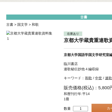
古書
古書
>
国文学
>
和歌
在庫あり
京都大学蔵貴重連歌
京都大学国語学国文学研究室
臨川書店
連歌秘伝抄他４編収録
キーワード：
和歌
/
中世
/
連歌
販売価格(税込)：5,800
和暦刊行年:平14
1冊
数量