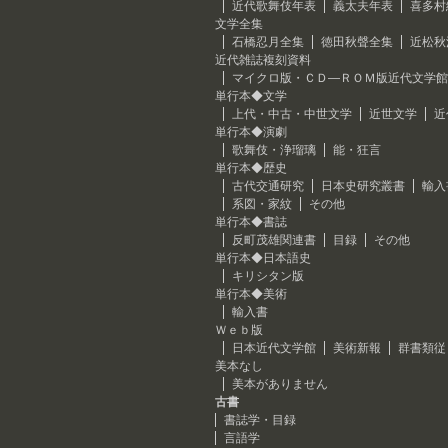
近代歌舞伎年表
義太夫年表
喜多村
文学全集
石橋忍月全集
徳田秋聲全集
近松秋
近代雑誌複刻資料
マイクロ版・ＣＤ―ＲＯＭ版近代文学館
単行本◆文学
上代・中古・中世文学
近世文学
近
単行本◆演劇
歌舞伎・浄瑠璃
能・狂言
単行本◆歴史
古代交通研究
日本史研究叢書
輸入
系図・家紋
その他
単行本◆書誌
反町茂雄関連書
目録
その他
単行本◆日本語史
キリシタン版
単行本◆美術
輸入書
Ｗｅｂ版
日本近代文学館
美術新報
群書類従
美本なし
美本がありません
古書
書誌学・目録
言語学