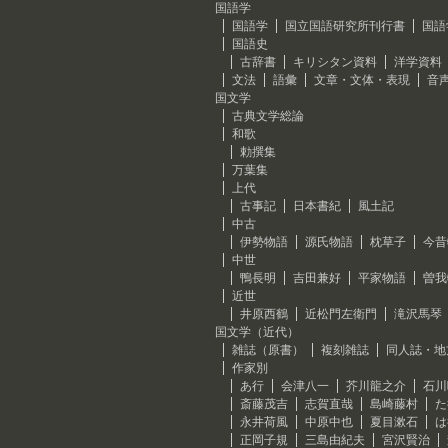
国語学
国語学
国立国語研究所刊行書
国語
国語史
古辞書
キリシタン資料
洋学資料
文法
語彙
文章・文体・表現
音
国文学
古典文学総論
和歌
勅撰集
万葉集
上代
古事記
日本書紀
風土記
中古
伊勢物語
源氏物語
枕草子
今昔
中世
鴨長明
吉田兼好
平家物語
曽我
近世
井原西鶴
近松門左衛門
滝沢馬琴
国文学（近代）
雑誌（原書）
複刻雑誌
同人誌・地
作家別
あ行
会津八一
芥川龍之介
石川
斎藤茂吉
志賀直哉
島崎藤村
た
永井荷風
中原中也
夏目漱石
は
正岡子規
三島由紀夫
宮沢賢治