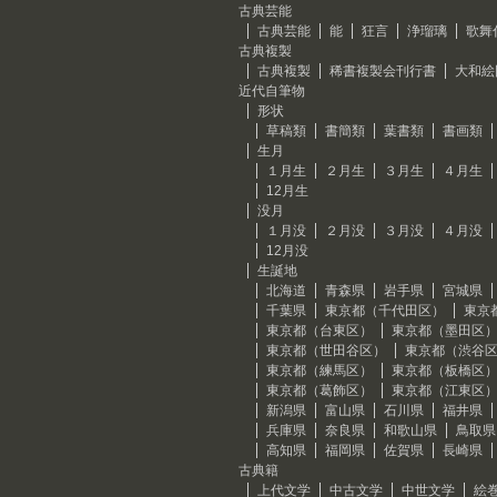
古典芸能
古典芸能
能
狂言
浄瑠璃
歌舞
古典複製
古典複製
稀書複製会刊行書
大和絵
近代自筆物
形状
草稿類
書簡類
葉書類
書画類
生月
１月生
２月生
３月生
４月生
12月生
没月
１月没
２月没
３月没
４月没
12月没
生誕地
北海道
青森県
岩手県
宮城県
千葉県
東京都（千代田区）
東京
東京都（台東区）
東京都（墨田区
東京都（世田谷区）
東京都（渋谷
東京都（練馬区）
東京都（板橋区
東京都（葛飾区）
東京都（江東区
新潟県
富山県
石川県
福井県
兵庫県
奈良県
和歌山県
鳥取県
高知県
福岡県
佐賀県
長崎県
古典籍
上代文学
中古文学
中世文学
絵