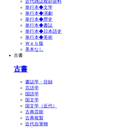
近代雑誌複刻資料
単行本◆文学
単行本◆演劇
単行本◆歴史
単行本◆書誌
単行本◆日本語史
単行本◆美術
Ｗｅｂ版
美本なし
古書
古書
書誌学・目録
言語学
国語学
国文学
国文学（近代）
古典芸能
古典複製
近代自筆物