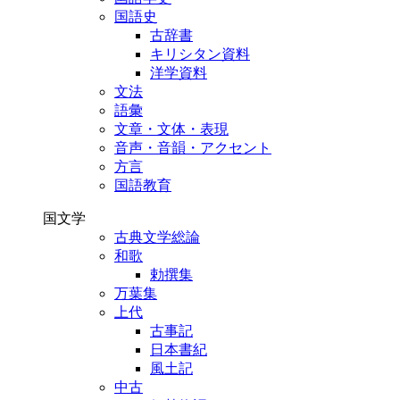
国語史
古辞書
キリシタン資料
洋学資料
文法
語彙
文章・文体・表現
音声・音韻・アクセント
方言
国語教育
国文学
古典文学総論
和歌
勅撰集
万葉集
上代
古事記
日本書紀
風土記
中古