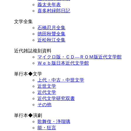
義太夫年表
喜多村緑郎日記
文学全集
石橋忍月全集
徳田秋聲全集
近松秋江全集
近代雑誌複刻資料
マイクロ版・ＣＤ―ＲＯＭ版近代文学館
Ｗｅｂ版日本近代文学館
単行本◆文学
上代・中古・中世文学
近世文学
近代文学
近代文学研究双書
その他
単行本◆演劇
歌舞伎・浄瑠璃
能・狂言