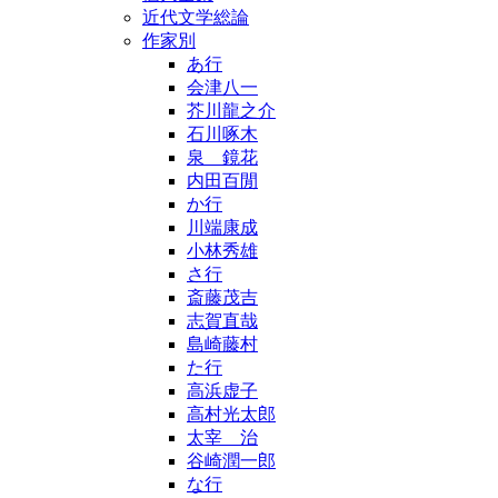
近代文学総論
作家別
あ行
会津八一
芥川龍之介
石川啄木
泉 鏡花
内田百閒
か行
川端康成
小林秀雄
さ行
斎藤茂吉
志賀直哉
島崎藤村
た行
高浜虚子
高村光太郎
太宰 治
谷崎潤一郎
な行