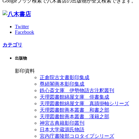
Googleブック検索で八木書店の出版物が全文検索できます。
Twitter
Facebook
カテゴリ
出版物
影印資料
正倉院古文書影印集成
尊経閣善本影印集成
鉄心斎文庫 伊勢物語古注釈叢刊
天理図書館綿屋文庫 俳書集成
天理図書館綿屋文庫 真蹟掛軸シリーズ
天理図書館善本叢書 和書之部
天理図書館善本叢書 漢籍之部
神宮古典籍影印叢刊
日本大学蔵源氏物語
宮内庁書陵部コロタイプシリーズ