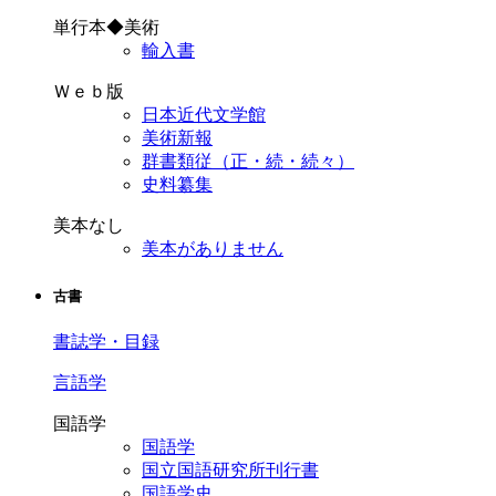
単行本◆美術
輸入書
Ｗｅｂ版
日本近代文学館
美術新報
群書類従（正・続・続々）
史料纂集
美本なし
美本がありません
古書
書誌学・目録
言語学
国語学
国語学
国立国語研究所刊行書
国語学史