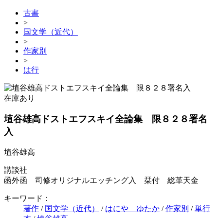
古書
>
国文学（近代）
>
作家別
>
は行
在庫あり
埴谷雄高ドストエフスキイ全論集 限８２８署名
入
埴谷雄高
講談社
函外函 司修オリジナルエッチング入 栞付 総革天金
キーワード：
著作
/
国文学（近代）
/
はにや ゆたか
/
作家別
/
単行