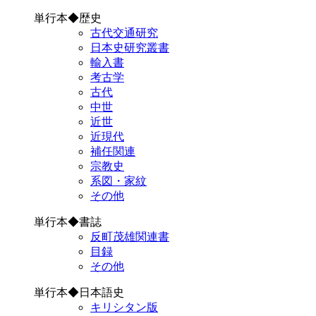
単行本◆歴史
古代交通研究
日本史研究叢書
輸入書
考古学
古代
中世
近世
近現代
補任関連
宗教史
系図・家紋
その他
単行本◆書誌
反町茂雄関連書
目録
その他
単行本◆日本語史
キリシタン版