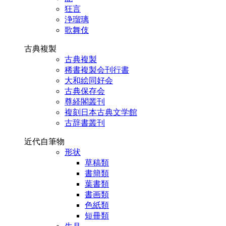
狂言
浄瑠璃
歌舞伎
古典複製
古典複製
稀書複製会刊行書
大和絵同好会
古典保存会
尊経閣叢刊
複刻日本古典文学館
古辞書叢刊
近代自筆物
形状
草稿類
書簡類
葉書類
書画類
色紙類
短冊類