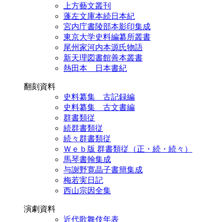
上方藝文叢刊
蓬左文庫本続日本紀
宮内庁書陵部本影印集成
東京大学史料編纂所叢書
尾州家河内本源氏物語
新天理図書館善本叢書
熱田本 日本書紀
翻刻資料
史料纂集 古記録編
史料纂集 古文書編
群書類従
続群書類従
続々群書類従
Ｗｅｂ版 群書類従（正・続・続々）
馬琴書翰集成
与謝野寛晶子書簡集成
梅若実日記
西山宗因全集
演劇資料
近代歌舞伎年表