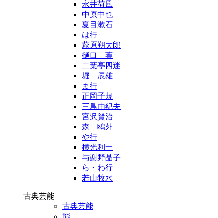
永井荷風
中原中也
夏目漱石
は行
萩原朔太郎
樋口一葉
二葉亭四迷
堀 辰雄
ま行
正岡子規
三島由紀夫
宮沢賢治
森 鴎外
や行
横光利一
与謝野晶子
ら・わ行
若山牧水
古典芸能
古典芸能
能