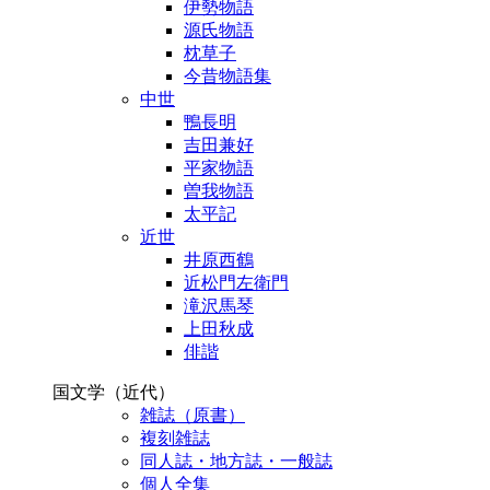
伊勢物語
源氏物語
枕草子
今昔物語集
中世
鴨長明
吉田兼好
平家物語
曽我物語
太平記
近世
井原西鶴
近松門左衛門
滝沢馬琴
上田秋成
俳諧
国文学（近代）
雑誌（原書）
複刻雑誌
同人誌・地方誌・一般誌
個人全集