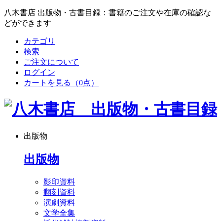
八木書店 出版物・古書目録：書籍のご注文や在庫の確認な
どができます
カテゴリ
検索
ご注文について
ログイン
カートを見る
（0点）
出版物
出版物
影印資料
翻刻資料
演劇資料
文学全集