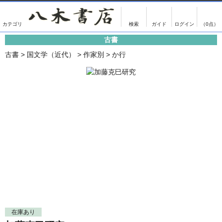
出版物
古書
画像がある商品のみ検索
（0点）
古書
出版物
古書
古書
>
国文学（近代）
>
作家別
>
か行
影印資料
書誌学・目録
翻刻資料
言語学
演劇資料
国語学
文学全集
国文学
近代雑誌複刻資料
国文学（近代）
単行本◆文学
古典芸能
単行本◆演劇
古典複製
単行本◆歴史
近代自筆物
単行本◆書誌
古典籍
在庫あり