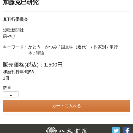
単行本◆日本語史
古書目録
加藤克巳研究
単行本◆美術
其刊行委員会
Ｗｅｂ版
短歌新聞社
美本なし
函やけ
キーワード：
かとう かつみ
/
国文学（近代）
/
作家別
/
単行
本
/
評論
販売価格(税込)：1,500円
和暦刊行年:昭58
1冊
数量
Twitter
F