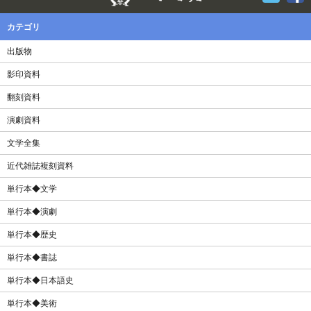
カテゴリ
出版物
影印資料
翻刻資料
演劇資料
文学全集
近代雑誌複刻資料
単行本◆文学
単行本◆演劇
単行本◆歴史
単行本◆書誌
単行本◆日本語史
単行本◆美術