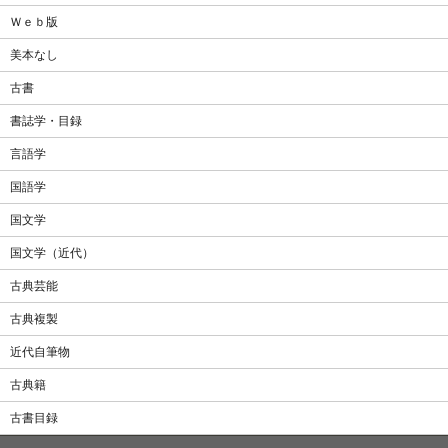
Ｗｅｂ版
美本なし
古書
書誌学・目録
言語学
国語学
国文学
国文学（近代）
古典芸能
古典複製
近代自筆物
古典籍
古書目録