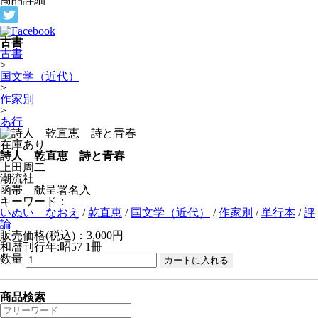
古書
古書
>
国文学（近代）
>
作家別
>
あ行
在庫あり
詩人 乾直恵 詩と青春
上田周二
潮流社
函帯 献呈署名入
キーワード：
いぬい なおえ
/
乾直恵
/
国文学（近代）
/
作家別
/
単行本
/
評
論
販売価格(税込)：3,000円
和暦刊行年:昭57
1冊
数量
商品検索