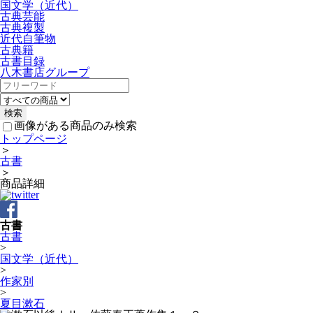
国文学（近代）
古典芸能
古典複製
近代自筆物
古典籍
古書目録
八木書店グループ
画像がある商品のみ検索
トップページ
＞
古書
＞
商品詳細
古書
古書
>
国文学（近代）
>
作家別
>
夏目漱石