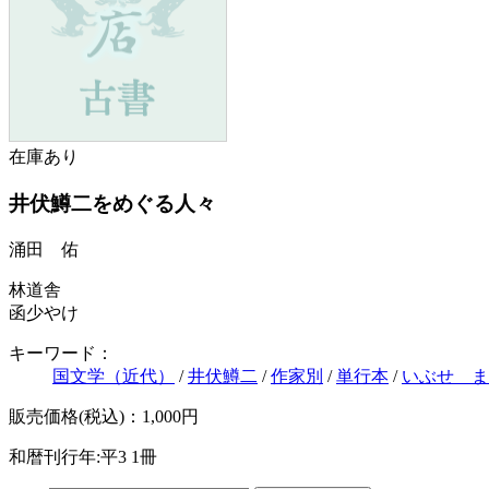
在庫あり
井伏鱒二をめぐる人々
涌田 佑
林道舎
函少やけ
キーワード：
国文学（近代）
/
井伏鱒二
/
作家別
/
単行本
/
いぶせ ま
販売価格(税込)：1,000円
和暦刊行年:平3
1冊