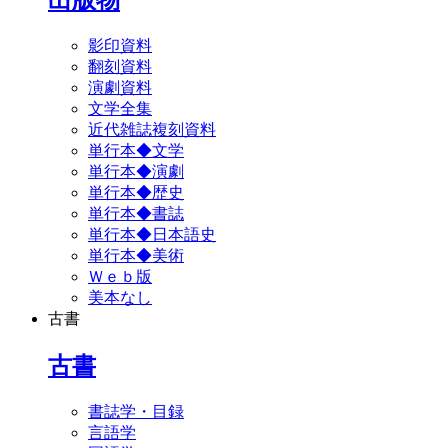
影印資料
翻刻資料
演劇資料
文学全集
近代雑誌複刻資料
単行本◆文学
単行本◆演劇
単行本◆歴史
単行本◆書誌
単行本◆日本語史
単行本◆美術
Ｗｅｂ版
美本なし
古書
古書
書誌学・目録
言語学