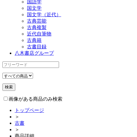
国語学
国文学
国文学（近代）
古典芸能
古典複製
近代自筆物
古典籍
古書目録
八木書店グループ
画像がある商品のみ検索
トップページ
＞
古書
＞
商品詳細