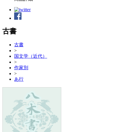
古書
古書
>
国文学（近代）
>
作家別
>
あ行