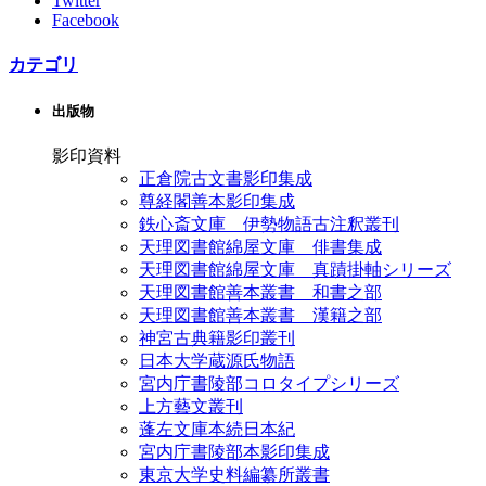
Twitter
Facebook
カテゴリ
出版物
影印資料
正倉院古文書影印集成
尊経閣善本影印集成
鉄心斎文庫 伊勢物語古注釈叢刊
天理図書館綿屋文庫 俳書集成
天理図書館綿屋文庫 真蹟掛軸シリーズ
天理図書館善本叢書 和書之部
天理図書館善本叢書 漢籍之部
神宮古典籍影印叢刊
日本大学蔵源氏物語
宮内庁書陵部コロタイプシリーズ
上方藝文叢刊
蓬左文庫本続日本紀
宮内庁書陵部本影印集成
東京大学史料編纂所叢書