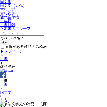
国文学
国文学（近代）
古典芸能
古典複製
近代自筆物
古典籍
古書目録
八木書店グループ
画像がある商品のみ検索
トップページ
＞
古書
＞
商品詳細
古書
古書
>
国文学
>
中古