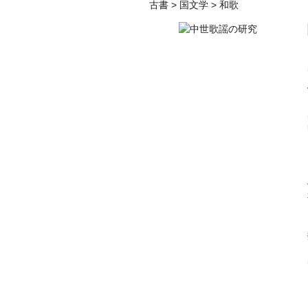
古書
>
国文学
>
和歌