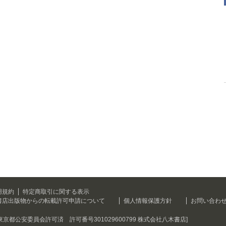
用規約
特定商取引に関する表示
書店出版物からの転載許可申請について
個人情報保護方針
お問い合わ
[東京都公安委員会許可済 許可番号301029600799 株式会社八木書店]