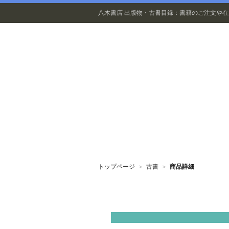
八木書店 出版物・古書目録：書籍のご注文や
出版物
トップページ
＞
古書
＞
商品詳細