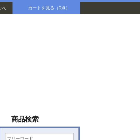
カートを見る
（0点）
いて
八木書店グループ
商品検索