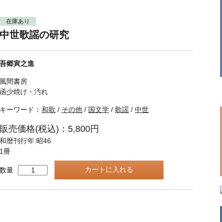
在庫あり
中世歌謡の研究
吾郷寅之進
風間書房
函少焼け・汚れ
キーワード：
和歌
/
その他
/
国文学
/
歌謡
/
中世
販売価格(税込)：5,800円
和暦刊行年:昭46
1冊
数量