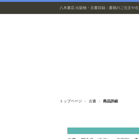
八木書店 出版物・古書目録：書籍のご注文や
出版物
トップページ
＞
古書
＞
商品詳細