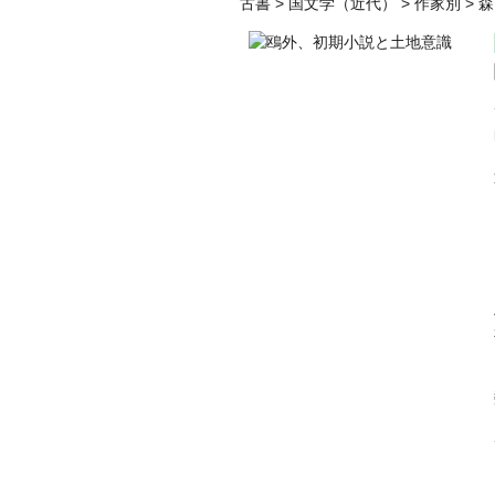
古書
>
国文学（近代）
>
作家別
>
森