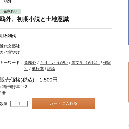
 鴎外
在庫あり
鴎外、初期小説と土地意識
明石利代
近代文藝社
カバ背やけ
キーワード：
森鴎外
/
もり おうがい
/
国文学（近代）
/
作家
別
/
単行本
/
評論
販売価格(税込)：1,500円
和暦刊行年:平3
1冊
数量