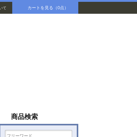
カートを見る
（0点）
いて
八木書店グループ
商品検索