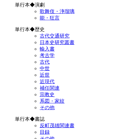
単行本◆演劇
歌舞伎・浄瑠璃
能・狂言
単行本◆歴史
古代交通研究
日本史研究叢書
輸入書
考古学
古代
中世
近世
近現代
補任関連
宗教史
系図・家紋
その他
単行本◆書誌
反町茂雄関連書
目録
その他