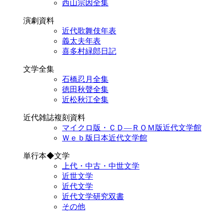
西山宗因全集
演劇資料
近代歌舞伎年表
義太夫年表
喜多村緑郎日記
文学全集
石橋忍月全集
徳田秋聲全集
近松秋江全集
近代雑誌複刻資料
マイクロ版・ＣＤ―ＲＯＭ版近代文学館
Ｗｅｂ版日本近代文学館
単行本◆文学
上代・中古・中世文学
近世文学
近代文学
近代文学研究双書
その他