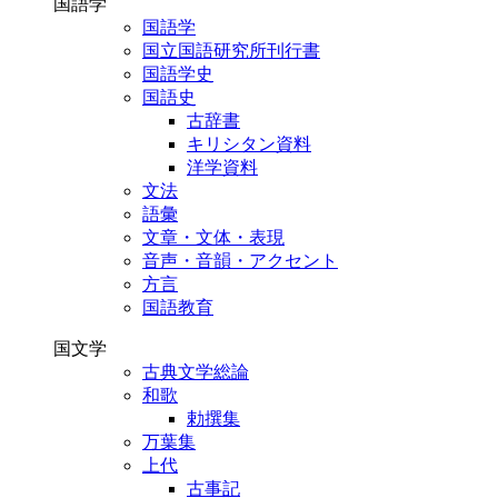
国語学
国語学
国立国語研究所刊行書
国語学史
国語史
古辞書
キリシタン資料
洋学資料
文法
語彙
文章・文体・表現
音声・音韻・アクセント
方言
国語教育
国文学
古典文学総論
和歌
勅撰集
万葉集
上代
古事記