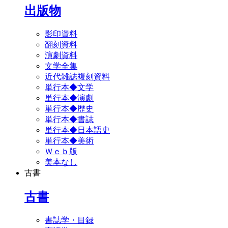
出版物
影印資料
翻刻資料
演劇資料
文学全集
近代雑誌複刻資料
単行本◆文学
単行本◆演劇
単行本◆歴史
単行本◆書誌
単行本◆日本語史
単行本◆美術
Ｗｅｂ版
美本なし
古書
古書
書誌学・目録