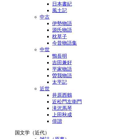
日本書紀
風土記
中古
伊勢物語
源氏物語
枕草子
今昔物語集
中世
鴨長明
吉田兼好
平家物語
曽我物語
太平記
近世
井原西鶴
近松門左衛門
滝沢馬琴
上田秋成
俳諧
国文学（近代）