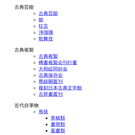
古典芸能
古典芸能
能
狂言
浄瑠璃
歌舞伎
古典複製
古典複製
稀書複製会刊行書
大和絵同好会
古典保存会
尊経閣叢刊
複刻日本古典文学館
古辞書叢刊
近代自筆物
形状
草稿類
書簡類
葉書類