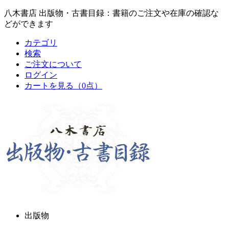
八木書店 出版物・古書目録：書籍のご注文や在庫の確認な
どができます
カテゴリ
検索
ご注文について
ログイン
カートを見る
（0点）
出版物