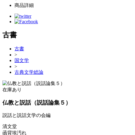
商品詳細
古書
古書
>
国文学
>
古典文学総論
在庫あり
仏教と説話（説話論集５）
説話と説話文学の会編
清文堂
函背埃汚れ