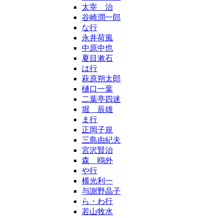
太宰 治
谷崎潤一郎
な行
永井荷風
中原中也
夏目漱石
は行
萩原朔太郎
樋口一葉
二葉亭四迷
堀 辰雄
ま行
正岡子規
三島由紀夫
宮沢賢治
森 鴎外
や行
横光利一
与謝野晶子
ら・わ行
若山牧水