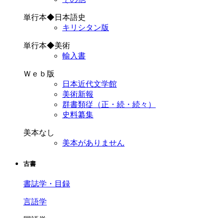
単行本◆日本語史
キリシタン版
単行本◆美術
輸入書
Ｗｅｂ版
日本近代文学館
美術新報
群書類従（正・続・続々）
史料纂集
美本なし
美本がありません
古書
書誌学・目録
言語学