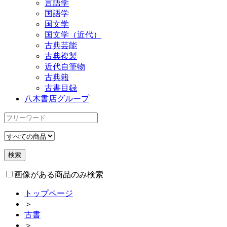
言語学
国語学
国文学
国文学（近代）
古典芸能
古典複製
近代自筆物
古典籍
古書目録
八木書店グループ
画像がある商品のみ検索
トップページ
＞
古書
＞