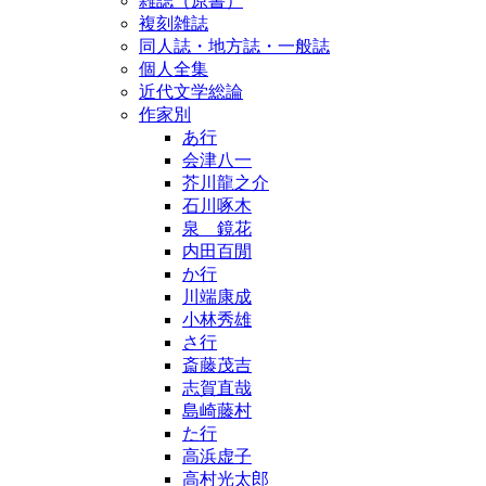
雑誌（原書）
複刻雑誌
同人誌・地方誌・一般誌
個人全集
近代文学総論
作家別
あ行
会津八一
芥川龍之介
石川啄木
泉 鏡花
内田百閒
か行
川端康成
小林秀雄
さ行
斎藤茂吉
志賀直哉
島崎藤村
た行
高浜虚子
高村光太郎