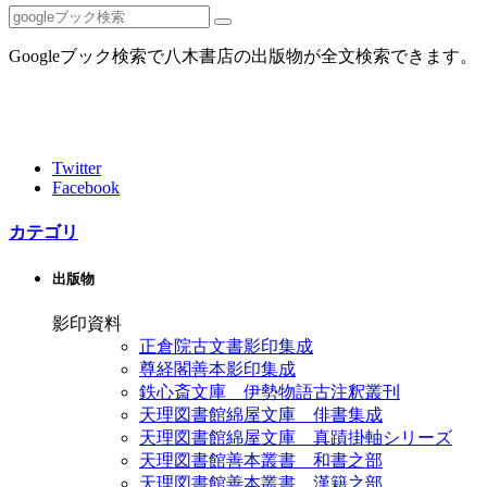
Googleブック検索で八木書店の出版物が全文検索できます。
Twitter
Facebook
カテゴリ
出版物
影印資料
正倉院古文書影印集成
尊経閣善本影印集成
鉄心斎文庫 伊勢物語古注釈叢刊
天理図書館綿屋文庫 俳書集成
天理図書館綿屋文庫 真蹟掛軸シリーズ
天理図書館善本叢書 和書之部
天理図書館善本叢書 漢籍之部