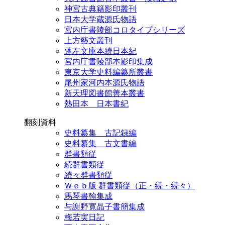
神宮古典籍影印叢刊
日本大学蔵源氏物語
宮内庁書陵部コロタイプシリーズ
上方藝文叢刊
蓬左文庫本続日本紀
宮内庁書陵部本影印集成
東京大学史料編纂所叢書
尾州家河内本源氏物語
新天理図書館善本叢書
熱田本 日本書紀
翻刻資料
史料纂集 古記録編
史料纂集 古文書編
群書類従
続群書類従
続々群書類従
Ｗｅｂ版 群書類従（正・続・続々）
馬琴書翰集成
与謝野寛晶子書簡集成
梅若実日記