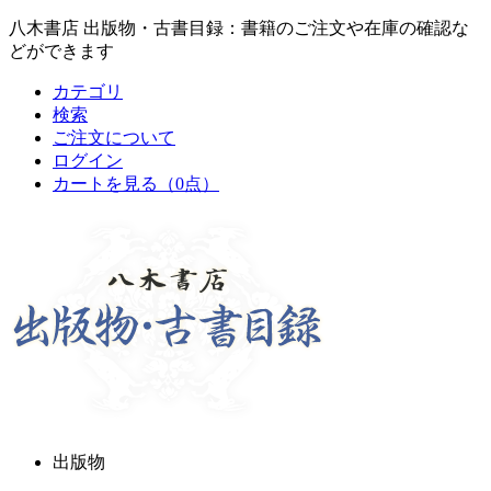
八木書店 出版物・古書目録：書籍のご注文や在庫の確認な
どができます
カテゴリ
検索
ご注文について
ログイン
カートを見る
（0点）
出版物