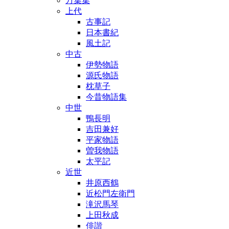
万葉集
上代
古事記
日本書紀
風土記
中古
伊勢物語
源氏物語
枕草子
今昔物語集
中世
鴨長明
吉田兼好
平家物語
曽我物語
太平記
近世
井原西鶴
近松門左衛門
滝沢馬琴
上田秋成
俳諧