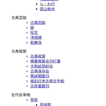
ら・わ行
若山牧水
古典芸能
古典芸能
能
狂言
浄瑠璃
歌舞伎
古典複製
古典複製
稀書複製会刊行書
大和絵同好会
古典保存会
尊経閣叢刊
複刻日本古典文学館
古辞書叢刊
近代自筆物
形状
草稿類