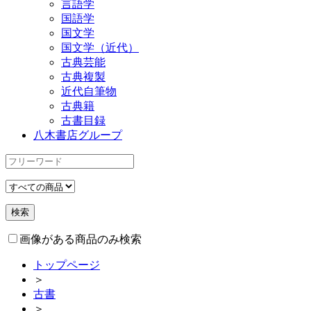
言語学
国語学
国文学
国文学（近代）
古典芸能
古典複製
近代自筆物
古典籍
古書目録
八木書店グループ
画像がある商品のみ検索
トップページ
＞
古書
＞