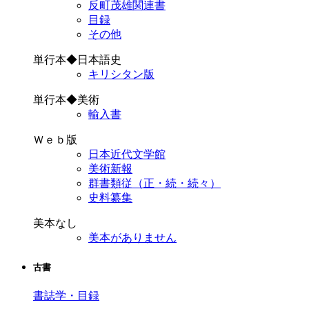
反町茂雄関連書
目録
その他
単行本◆日本語史
キリシタン版
単行本◆美術
輸入書
Ｗｅｂ版
日本近代文学館
美術新報
群書類従（正・続・続々）
史料纂集
美本なし
美本がありません
古書
書誌学・目録