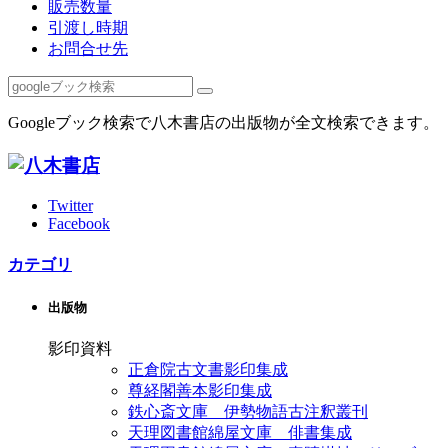
販売数量
引渡し時期
お問合せ先
Googleブック検索で八木書店の出版物が全文検索できます。
Twitter
Facebook
カテゴリ
出版物
影印資料
正倉院古文書影印集成
尊経閣善本影印集成
鉄心斎文庫 伊勢物語古注釈叢刊
天理図書館綿屋文庫 俳書集成