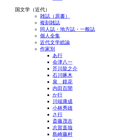
国文学（近代）
雑誌（原書）
複刻雑誌
同人誌・地方誌・一般誌
個人全集
近代文学総論
作家別
あ行
会津八一
芥川龍之介
石川啄木
泉 鏡花
内田百閒
か行
川端康成
小林秀雄
さ行
斎藤茂吉
志賀直哉
島崎藤村