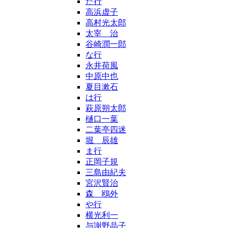
た行
高浜虚子
高村光太郎
太宰 治
谷崎潤一郎
な行
永井荷風
中原中也
夏目漱石
は行
萩原朔太郎
樋口一葉
二葉亭四迷
堀 辰雄
ま行
正岡子規
三島由紀夫
宮沢賢治
森 鴎外
や行
横光利一
与謝野晶子