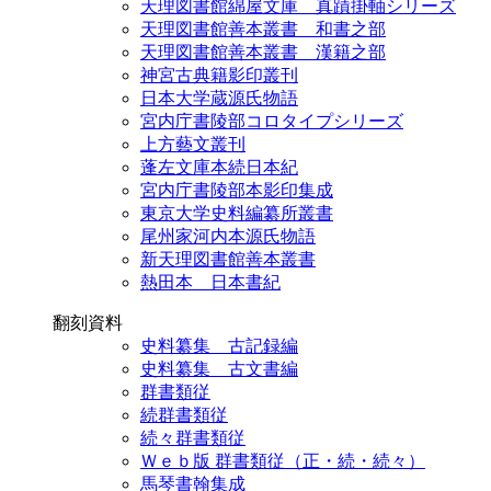
天理図書館綿屋文庫 真蹟掛軸シリーズ
天理図書館善本叢書 和書之部
天理図書館善本叢書 漢籍之部
神宮古典籍影印叢刊
日本大学蔵源氏物語
宮内庁書陵部コロタイプシリーズ
上方藝文叢刊
蓬左文庫本続日本紀
宮内庁書陵部本影印集成
東京大学史料編纂所叢書
尾州家河内本源氏物語
新天理図書館善本叢書
熱田本 日本書紀
翻刻資料
史料纂集 古記録編
史料纂集 古文書編
群書類従
続群書類従
続々群書類従
Ｗｅｂ版 群書類従（正・続・続々）
馬琴書翰集成