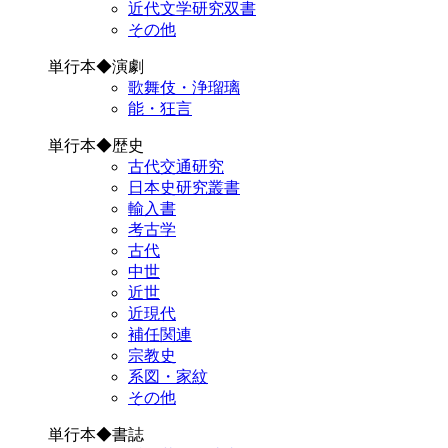
近代文学研究双書
その他
単行本◆演劇
歌舞伎・浄瑠璃
能・狂言
単行本◆歴史
古代交通研究
日本史研究叢書
輸入書
考古学
古代
中世
近世
近現代
補任関連
宗教史
系図・家紋
その他
単行本◆書誌