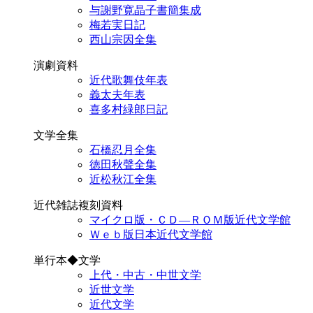
与謝野寛晶子書簡集成
梅若実日記
西山宗因全集
演劇資料
近代歌舞伎年表
義太夫年表
喜多村緑郎日記
文学全集
石橋忍月全集
徳田秋聲全集
近松秋江全集
近代雑誌複刻資料
マイクロ版・ＣＤ―ＲＯＭ版近代文学館
Ｗｅｂ版日本近代文学館
単行本◆文学
上代・中古・中世文学
近世文学
近代文学