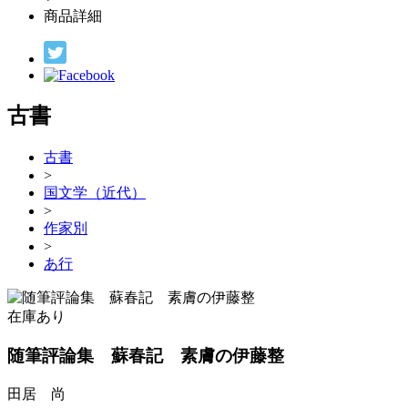
商品詳細
古書
古書
>
国文学（近代）
>
作家別
>
あ行
在庫あり
随筆評論集 蘇春記 素膚の伊藤整
田居 尚