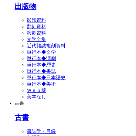
出版物
影印資料
翻刻資料
演劇資料
文学全集
近代雑誌複刻資料
単行本◆文学
単行本◆演劇
単行本◆歴史
単行本◆書誌
単行本◆日本語史
単行本◆美術
Ｗｅｂ版
美本なし
古書
古書
書誌学・目録