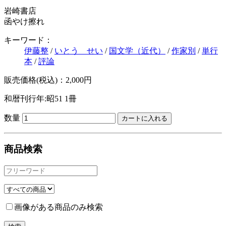
岩崎書店
函やけ擦れ
キーワード：
伊藤整
/
いとう せい
/
国文学（近代）
/
作家別
/
単行
本
/
評論
販売価格(税込)：2,000円
和暦刊行年:昭51
1冊
数量
商品検索
画像がある商品のみ検索