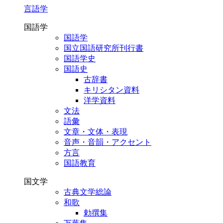
言語学
国語学
国語学
国立国語研究所刊行書
国語学史
国語史
古辞書
キリシタン資料
洋学資料
文法
語彙
文章・文体・表現
音声・音韻・アクセント
方言
国語教育
国文学
古典文学総論
和歌
勅撰集