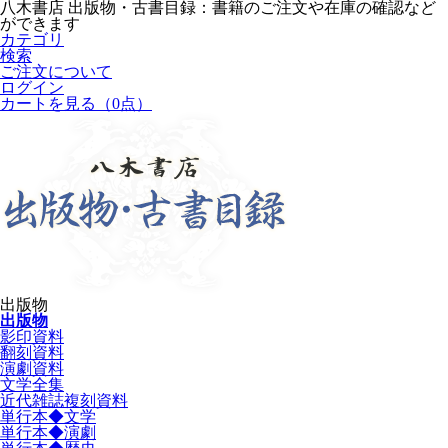
八木書店 出版物・古書目録：書籍のご注文や在庫の確認など
ができます
カテゴリ
検索
ご注文について
ログイン
カートを見る
（0点）
出版物
出版物
影印資料
翻刻資料
演劇資料
文学全集
近代雑誌複刻資料
単行本◆文学
単行本◆演劇