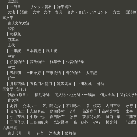
国語史
古辞書
キリシタン資料
洋学資料
文法
語彙
文章・文体・表現
音声・音韻・アクセント
方言
国語教
国文学
古典文学総論
和歌
勅撰集
万葉集
上代
古事記
日本書紀
風土記
中古
伊勢物語
源氏物語
枕草子
今昔物語集
中世
鴨長明
吉田兼好
平家物語
曽我物語
太平記
近世
井原西鶴
近松門左衛門
滝沢馬琴
上田秋成
俳諧
国文学（近代）
雑誌（原書）
複刻雑誌
同人誌・地方誌・一般誌
個人全集
近代文学
作家別
あ行
会津八一
芥川龍之介
石川啄木
泉 鏡花
内田百閒
か行
斎藤茂吉
志賀直哉
島崎藤村
た行
高浜虚子
高村光太郎
太宰 
永井荷風
中原中也
夏目漱石
は行
萩原朔太郎
樋口一葉
二葉亭
正岡子規
三島由紀夫
宮沢賢治
森 鴎外
や行
横光利一
与謝野
古典芸能
古典芸能
能
狂言
浄瑠璃
歌舞伎