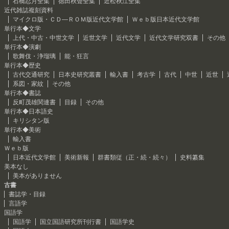
石橋忍月全集
徳田秋聲全集
近松秋江全集
近代雑誌複刻資料
マイクロ版・ＣＤ―ＲＯＭ版近代文学館
Ｗｅｂ版日本近代文学館
単行本◆文学
上代・中古・中世文学
近世文学
近代文学
近代文学研究双書
その他
単行本◆演劇
歌舞伎・浄瑠璃
能・狂言
単行本◆歴史
古代交通研究
日本史研究叢書
輸入書
考古学
古代
中世
近世
系図・家紋
その他
単行本◆書誌
反町茂雄関連書
目録
その他
単行本◆日本語史
キリシタン版
単行本◆美術
輸入書
Ｗｅｂ版
日本近代文学館
美術新報
群書類従（正・続・続々）
史料纂集
美本なし
美本がありません
古書
書誌学・目録
言語学
国語学
国語学
国立国語研究所刊行書
国語学史