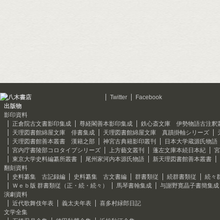
Twitter
Facebook
出版物
影印資料
正倉院古文書影印集成
尊経閣善本影印集成
鉄心斎文庫 伊勢物語古注釈
天理図書館綿屋文庫 俳書集成
天理図書館綿屋文庫 真蹟掛軸シリーズ
天理図書館善本叢書 漢籍之部
神宮古典籍影印叢刊
日本大学蔵源氏物語
宮内庁書陵部コロタイプシリーズ
上方藝文叢刊
蓬左文庫本続日本紀
宮
東京大学史料編纂所叢書
尾州家河内本源氏物語
新天理図書館善本叢書
翻刻資料
史料纂集 古記録編
史料纂集 古文書編
群書類従
続群書類従
続々
Ｗｅｂ版 群書類従（正・続・続々）
馬琴書翰集成
与謝野寛晶子書簡集成
演劇資料
近代歌舞伎年表
義太夫年表
喜多村緑郎日記
文学全集