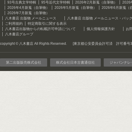
93号古典文学特輯
95号近代文学特輯
2026年2月新蒐（自筆物）
202
2026年4月新蒐（自筆物）
2026年5月新蒐（自筆物）
2026年6月新蒐（
2026年7月新蒐（自筆物）
八木書店 出版物 メールニュース
八木書店 出版物 メールニュース・バッ
ご利用規約
特定商取引に関する表示
八木書店出版物からの転載許可申請について
個人情報保護方針
お
八木書店グループ
copyright © 八木書店 All Rights Reserved.
[東京都公安委員会許可済 許可番号301
第二出版販売株式会社
株式会社日本古書通信社
ジャパンナレ