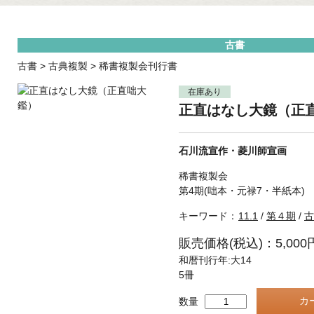
古書
古書
>
古典複製
>
稀書複製会刊行書
在庫あり
正直はなし大鏡（正
石川流宣作・菱川師宣画
稀書複製会
第4期(咄本・元禄7・半紙本)
キーワード：
11.1
/
第４期
/
古
販売価格(税込)：5,000
和暦刊行年:大14
5冊
数量