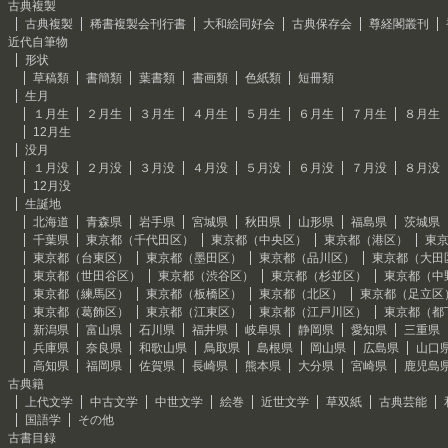
古典複製
古典複製
稀書複製会刊行書
大和絵同好会
古典保存会
尊経閣叢刊
近代自筆物
形状
草稿類
書簡類
葉書類
書画類
色紙類
短冊類
生月
１月生
２月生
３月生
４月生
５月生
６月生
７月生
８月生
12月生
没月
１月没
２月没
３月没
４月没
５月没
６月没
７月没
８月没
12月没
生誕地
北海道
青森県
岩手県
宮城県
秋田県
山形県
福島県
茨城県
千葉県
東京都（千代田区）
東京都（中央区）
東京都（港区）
東
東京都（台東区）
東京都（墨田区）
東京都（品川区）
東京都（大田
東京都（世田谷区）
東京都（渋谷区）
東京都（杉並区）
東京都（中
東京都（練馬区）
東京都（板橋区）
東京都（北区）
東京都（足立区
東京都（葛飾区）
東京都（江東区）
東京都（江戸川区）
東京都（都
新潟県
富山県
石川県
福井県
岐阜県
静岡県
愛知県
三重県
兵庫県
奈良県
和歌山県
鳥取県
島根県
岡山県
広島県
山口
高知県
福岡県
佐賀県
長崎県
熊本県
大分県
宮崎県
鹿児島
古典籍
上代文学
中古文学
中世文学
絵巻
近世文学
草双紙
古典芸能
国語学
その他
古書目録