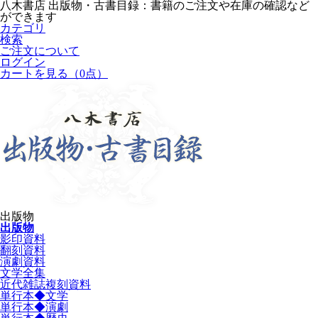
八木書店 出版物・古書目録：書籍のご注文や在庫の確認など
ができます
カテゴリ
検索
ご注文について
ログイン
カートを見る
（0点）
出版物
出版物
影印資料
翻刻資料
演劇資料
文学全集
近代雑誌複刻資料
単行本◆文学
単行本◆演劇