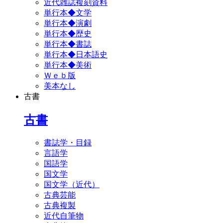
近代雑誌複刻資料
単行本◆文学
単行本◆演劇
単行本◆歴史
単行本◆書誌
単行本◆日本語史
単行本◆美術
Ｗｅｂ版
美本なし
古書
古書
書誌学・目録
言語学
国語学
国文学
国文学（近代）
古典芸能
古典複製
近代自筆物