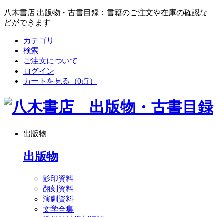
八木書店 出版物・古書目録：書籍のご注文や在庫の確認な
どができます
カテゴリ
検索
ご注文について
ログイン
カートを見る
（0点）
出版物
出版物
影印資料
翻刻資料
演劇資料
文学全集