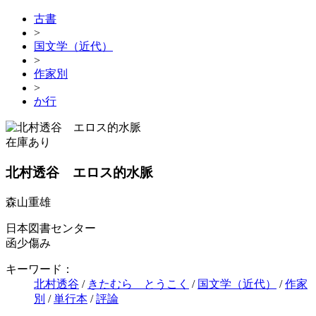
古書
>
国文学（近代）
>
作家別
>
か行
在庫あり
北村透谷 エロス的水脈
森山重雄
日本図書センター
函少傷み
キーワード：
北村透谷
/
きたむら とうこく
/
国文学（近代）
/
作家
別
/
単行本
/
評論