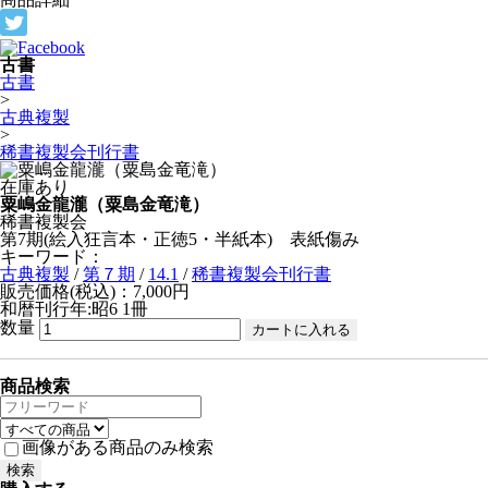
古書
古書
>
古典複製
>
稀書複製会刊行書
在庫あり
粟嶋金龍瀧（粟島金竜滝）
稀書複製会
第7期(絵入狂言本・正徳5・半紙本) 表紙傷み
キーワード：
古典複製
/
第７期
/
14.1
/
稀書複製会刊行書
販売価格(税込)：7,000円
和暦刊行年:昭6
1冊
数量
商品検索
画像がある商品のみ検索