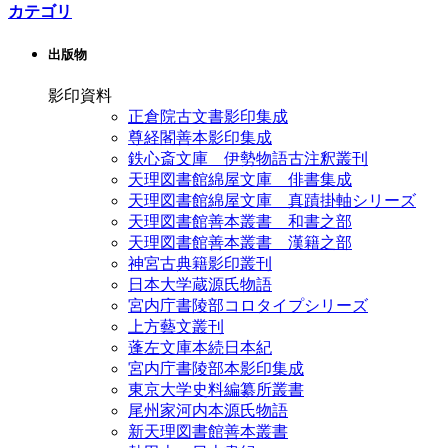
カテゴリ
出版物
影印資料
正倉院古文書影印集成
尊経閣善本影印集成
鉄心斎文庫 伊勢物語古注釈叢刊
天理図書館綿屋文庫 俳書集成
天理図書館綿屋文庫 真蹟掛軸シリーズ
天理図書館善本叢書 和書之部
天理図書館善本叢書 漢籍之部
神宮古典籍影印叢刊
日本大学蔵源氏物語
宮内庁書陵部コロタイプシリーズ
上方藝文叢刊
蓬左文庫本続日本紀
宮内庁書陵部本影印集成
東京大学史料編纂所叢書
尾州家河内本源氏物語
新天理図書館善本叢書