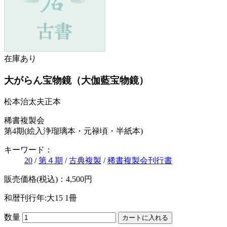
在庫あり
大がらん宝物鏡（大伽藍宝物鏡）
松本治太夫正本
稀書複製会
第4期(絵入浄瑠璃本・元禄頃・半紙本)
キーワード：
20
/
第４期
/
古典複製
/
稀書複製会刊行書
販売価格(税込)：4,500円
和暦刊行年:大15
1冊
数量