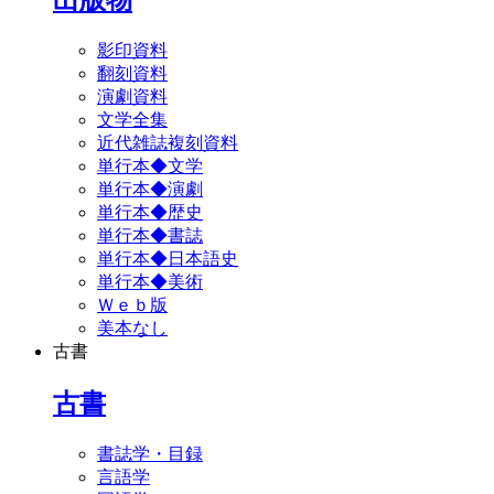
影印資料
翻刻資料
演劇資料
文学全集
近代雑誌複刻資料
単行本◆文学
単行本◆演劇
単行本◆歴史
単行本◆書誌
単行本◆日本語史
単行本◆美術
Ｗｅｂ版
美本なし
古書
古書
書誌学・目録
言語学