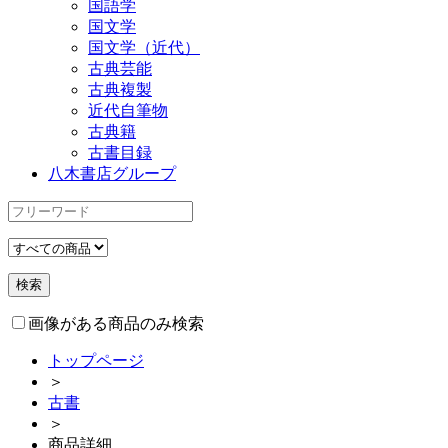
国語学
国文学
国文学（近代）
古典芸能
古典複製
近代自筆物
古典籍
古書目録
八木書店グループ
画像がある商品のみ検索
トップページ
＞
古書
＞
商品詳細