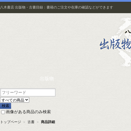
八木書店 出版物・古書目録：書籍のご注文や在庫の確認などができます
出版物
画像がある商品のみ検索
トップページ
＞
古書
＞
商品詳細