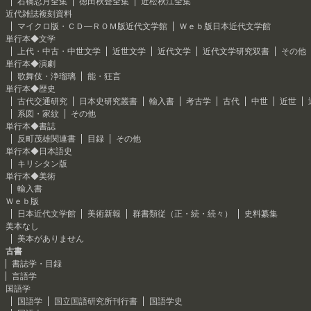
石橋忍月全集
徳田秋聲全集
近松秋江全集
近代雑誌複刻資料
マイクロ版・ＣＤ―ＲＯＭ版近代文学館
Ｗｅｂ版日本近代文学館
単行本◆文学
上代・中古・中世文学
近世文学
近代文学
近代文学研究双書
その他
単行本◆演劇
歌舞伎・浄瑠璃
能・狂言
単行本◆歴史
古代交通研究
日本史研究叢書
輸入書
考古学
古代
中世
近世
系図・家紋
その他
単行本◆書誌
反町茂雄関連書
目録
その他
単行本◆日本語史
キリシタン版
単行本◆美術
輸入書
Ｗｅｂ版
日本近代文学館
美術新報
群書類従（正・続・続々）
史料纂集
美本なし
美本がありません
古書
書誌学・目録
言語学
国語学
国語学
国立国語研究所刊行書
国語学史