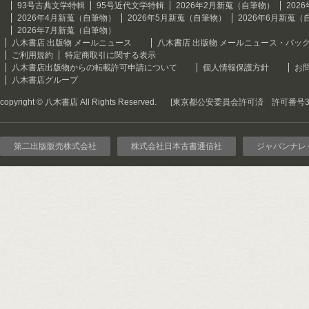
93号古典文学特輯
95号近代文学特輯
2026年2月新蒐（自筆物）
202
2026年4月新蒐（自筆物）
2026年5月新蒐（自筆物）
2026年6月新蒐（
2026年7月新蒐（自筆物）
八木書店 出版物 メールニュース
八木書店 出版物 メールニュース・バッ
ご利用規約
特定商取引に関する表示
八木書店出版物からの転載許可申請について
個人情報保護方針
お
八木書店グループ
copyright © 八木書店 All Rights Reserved.
[東京都公安委員会許可済 許可番号301
第二出版販売株式会社
株式会社日本古書通信社
ジャパンナレ