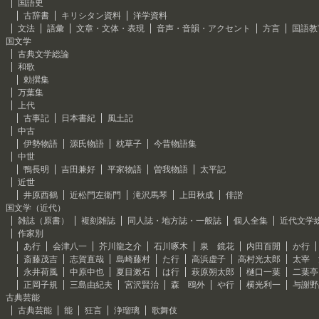
国語史
古辞書
キリシタン資料
洋学資料
文法
語彙
文章・文体・表現
音声・音韻・アクセント
方言
国語教
国文学
古典文学総論
和歌
勅撰集
万葉集
上代
古事記
日本書紀
風土記
中古
伊勢物語
源氏物語
枕草子
今昔物語集
中世
鴨長明
吉田兼好
平家物語
曽我物語
太平記
近世
井原西鶴
近松門左衛門
滝沢馬琴
上田秋成
俳諧
国文学（近代）
雑誌（原書）
複刻雑誌
同人誌・地方誌・一般誌
個人全集
近代文学
作家別
あ行
会津八一
芥川龍之介
石川啄木
泉 鏡花
内田百閒
か行
斎藤茂吉
志賀直哉
島崎藤村
た行
高浜虚子
高村光太郎
太宰 
永井荷風
中原中也
夏目漱石
は行
萩原朔太郎
樋口一葉
二葉亭
正岡子規
三島由紀夫
宮沢賢治
森 鴎外
や行
横光利一
与謝野
古典芸能
古典芸能
能
狂言
浄瑠璃
歌舞伎