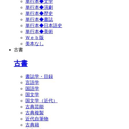
単行本◆文学
単行本◆演劇
単行本◆歴史
単行本◆書誌
単行本◆日本語史
単行本◆美術
Ｗｅｂ版
美本なし
古書
古書
書誌学・目録
言語学
国語学
国文学
国文学（近代）
古典芸能
古典複製
近代自筆物
古典籍