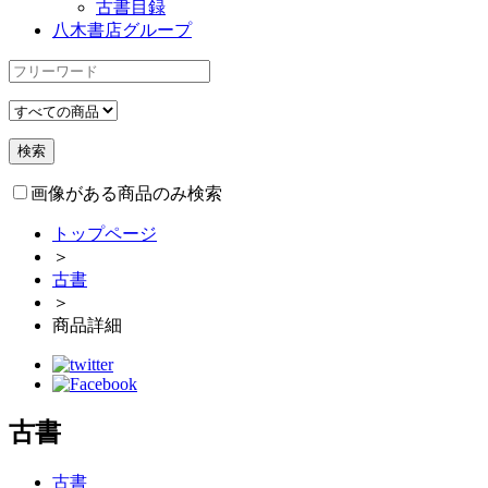
古書目録
八木書店グループ
画像がある商品のみ検索
トップページ
＞
古書
＞
商品詳細
古書
古書