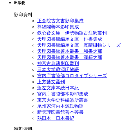
出版物
影印資料
正倉院古文書影印集成
尊経閣善本影印集成
鉄心斎文庫 伊勢物語古注釈叢刊
天理図書館綿屋文庫 俳書集成
天理図書館綿屋文庫 真蹟掛軸シリーズ
天理図書館善本叢書 和書之部
天理図書館善本叢書 漢籍之部
神宮古典籍影印叢刊
日本大学蔵源氏物語
宮内庁書陵部コロタイプシリーズ
上方藝文叢刊
蓬左文庫本続日本紀
宮内庁書陵部本影印集成
東京大学史料編纂所叢書
尾州家河内本源氏物語
新天理図書館善本叢書
熱田本 日本書紀
翻刻資料