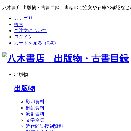
八木書店 出版物・古書目録：書籍のご注文や在庫の確認など
カテゴリ
検索
ご注文について
ログイン
カートを見る
（0点）
出版物
出版物
影印資料
翻刻資料
演劇資料
文学全集
近代雑誌複刻資料