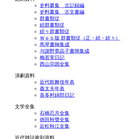
史料纂集 古記録編
史料纂集 古文書編
群書類従
続群書類従
続々群書類従
Ｗｅｂ版 群書類従（正・続・続々）
馬琴書翰集成
与謝野寛晶子書簡集成
梅若実日記
西山宗因全集
演劇資料
近代歌舞伎年表
義太夫年表
喜多村緑郎日記
文学全集
石橋忍月全集
徳田秋聲全集
近松秋江全集
近代雑誌複刻資料