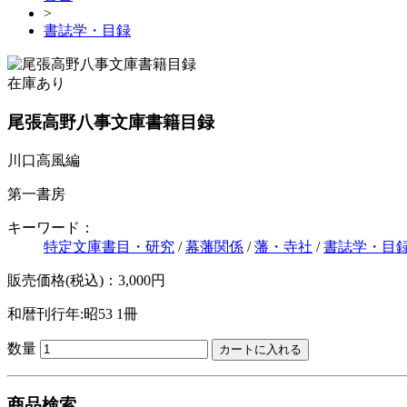
>
書誌学・目録
在庫あり
尾張高野八事文庫書籍目録
川口高風編
第一書房
キーワード：
特定文庫書目・研究
/
幕藩関係
/
藩・寺社
/
書誌学・目
販売価格(税込)：3,000円
和暦刊行年:昭53
1冊
数量
商品検索