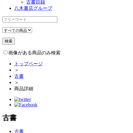
古書目録
八木書店グループ
画像がある商品のみ検索
トップページ
＞
古書
＞
商品詳細
古書
古書