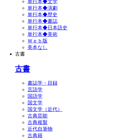
単行本◆文学
単行本◆演劇
単行本◆歴史
単行本◆書誌
単行本◆日本語史
単行本◆美術
Ｗｅｂ版
美本なし
古書
古書
書誌学・目録
言語学
国語学
国文学
国文学（近代）
古典芸能
古典複製
近代自筆物
古典籍