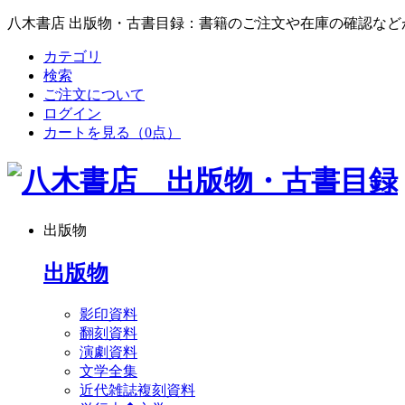
八木書店 出版物・古書目録：書籍のご注文や在庫の確認など
カテゴリ
検索
ご注文について
ログイン
カートを見る
（0点）
出版物
出版物
影印資料
翻刻資料
演劇資料
文学全集
近代雑誌複刻資料