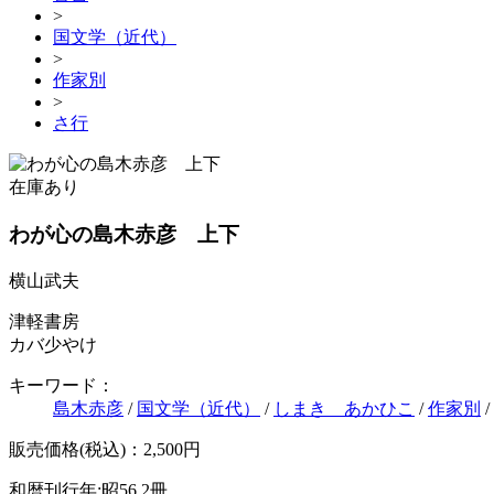
>
国文学（近代）
>
作家別
>
さ行
在庫あり
わが心の島木赤彦 上下
横山武夫
津軽書房
カバ少やけ
キーワード：
島木赤彦
/
国文学（近代）
/
しまき あかひこ
/
作家別
/
販売価格(税込)：2,500円
和暦刊行年:昭56
2冊