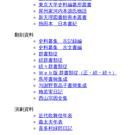
東京大学史料編纂所叢書
尾州家河内本源氏物語
新天理図書館善本叢書
熱田本 日本書紀
翻刻資料
史料纂集 古記録編
史料纂集 古文書編
群書類従
続群書類従
続々群書類従
Ｗｅｂ版 群書類従（正・続・続々）
馬琴書翰集成
与謝野寛晶子書簡集成
梅若実日記
西山宗因全集
演劇資料
近代歌舞伎年表
義太夫年表
喜多村緑郎日記