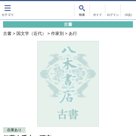
出版物
古書
画像がある商品のみ検索
（0点）
古書
出版物
古書
古書
>
国文学（近代）
>
作家別
>
あ行
影印資料
書誌学・目録
翻刻資料
言語学
演劇資料
国語学
文学全集
国文学
近代雑誌複刻資料
国文学（近代）
単行本◆文学
古典芸能
単行本◆演劇
古典複製
単行本◆歴史
近代自筆物
単行本◆書誌
古典籍
在庫あり