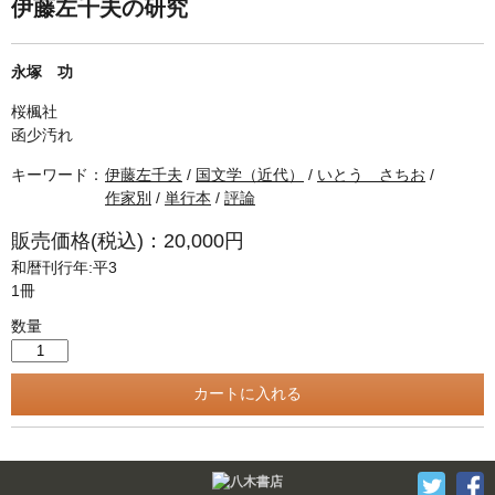
単行本◆日本語史
古書目録
伊藤左千夫の研究
単行本◆美術
永塚 功
Ｗｅｂ版
桜楓社
美本なし
函少汚れ
キーワード：
伊藤左千夫
/
国文学（近代）
/
いとう さちお
/
作家別
/
単行本
/
評論
販売価格(税込)：20,000円
和暦刊行年:平3
1冊
数量
Twitter
F