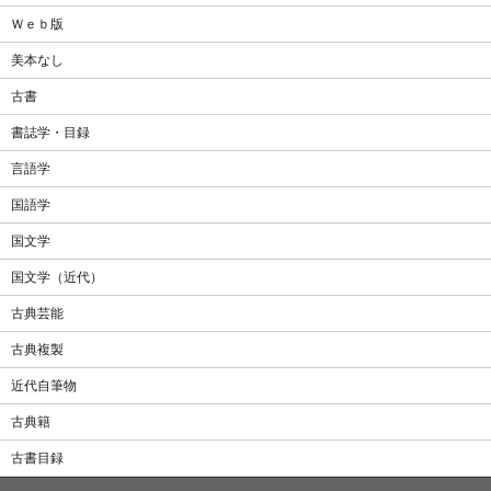
Ｗｅｂ版
美本なし
古書
書誌学・目録
言語学
国語学
国文学
国文学（近代）
古典芸能
古典複製
近代自筆物
古典籍
古書目録