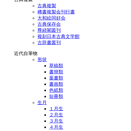
古典複製
稀書複製会刊行書
大和絵同好会
古典保存会
尊経閣叢刊
複刻日本古典文学館
古辞書叢刊
近代自筆物
形状
草稿類
書簡類
葉書類
書画類
色紙類
短冊類
生月
１月生
２月生
３月生
４月生