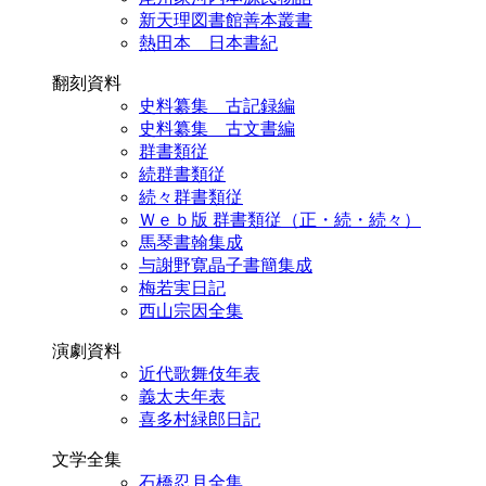
新天理図書館善本叢書
熱田本 日本書紀
翻刻資料
史料纂集 古記録編
史料纂集 古文書編
群書類従
続群書類従
続々群書類従
Ｗｅｂ版 群書類従（正・続・続々）
馬琴書翰集成
与謝野寛晶子書簡集成
梅若実日記
西山宗因全集
演劇資料
近代歌舞伎年表
義太夫年表
喜多村緑郎日記
文学全集
石橋忍月全集