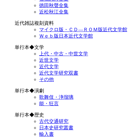
徳田秋聲全集
近松秋江全集
近代雑誌複刻資料
マイクロ版・ＣＤ―ＲＯＭ版近代文学館
Ｗｅｂ版日本近代文学館
単行本◆文学
上代・中古・中世文学
近世文学
近代文学
近代文学研究双書
その他
単行本◆演劇
歌舞伎・浄瑠璃
能・狂言
単行本◆歴史
古代交通研究
日本史研究叢書
輸入書