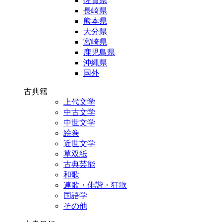
佐賀県
長崎県
熊本県
大分県
宮崎県
鹿児島県
沖縄県
国外
古典籍
上代文学
中古文学
中世文学
絵巻
近世文学
草双紙
古典芸能
和歌
連歌・俳諧・狂歌
国語学
その他