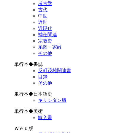
考古学
古代
中世
近世
近現代
補任関連
宗教史
系図・家紋
その他
単行本◆書誌
反町茂雄関連書
目録
その他
単行本◆日本語史
キリシタン版
単行本◆美術
輸入書
Ｗｅｂ版