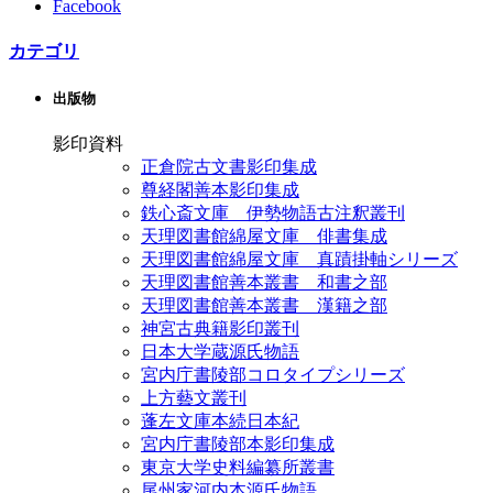
Facebook
カテゴリ
出版物
影印資料
正倉院古文書影印集成
尊経閣善本影印集成
鉄心斎文庫 伊勢物語古注釈叢刊
天理図書館綿屋文庫 俳書集成
天理図書館綿屋文庫 真蹟掛軸シリーズ
天理図書館善本叢書 和書之部
天理図書館善本叢書 漢籍之部
神宮古典籍影印叢刊
日本大学蔵源氏物語
宮内庁書陵部コロタイプシリーズ
上方藝文叢刊
蓬左文庫本続日本紀
宮内庁書陵部本影印集成
東京大学史料編纂所叢書
尾州家河内本源氏物語