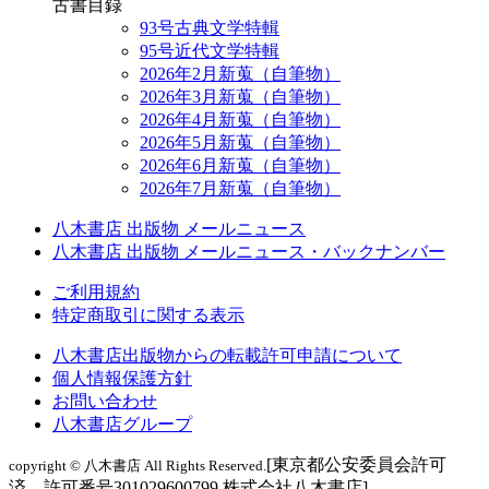
古書目録
93号古典文学特輯
95号近代文学特輯
2026年2月新蒐（自筆物）
2026年3月新蒐（自筆物）
2026年4月新蒐（自筆物）
2026年5月新蒐（自筆物）
2026年6月新蒐（自筆物）
2026年7月新蒐（自筆物）
八木書店 出版物 メールニュース
八木書店 出版物 メールニュース・バックナンバー
ご利用規約
特定商取引に関する表示
八木書店出版物からの転載許可申請について
個人情報保護方針
お問い合わせ
八木書店グループ
[東京都公安委員会許可
copyright © 八木書店 All Rights Reserved.
済 許可番号301029600799 株式会社八木書店]