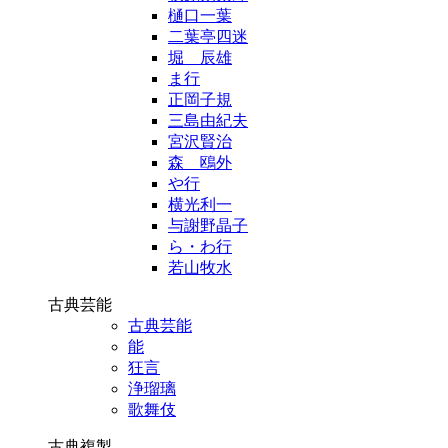
樋口一葉
二葉亭四迷
堀 辰雄
ま行
正岡子規
三島由紀夫
宮沢賢治
森 鴎外
や行
横光利一
与謝野晶子
ら・わ行
若山牧水
古典芸能
古典芸能
能
狂言
浄瑠璃
歌舞伎
古典複製