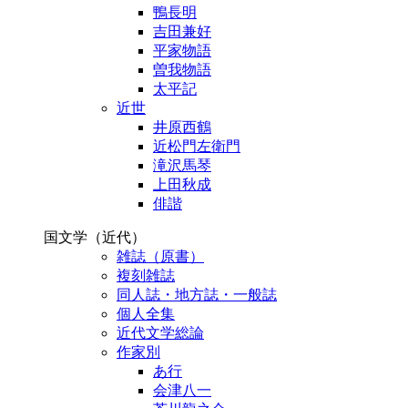
鴨長明
吉田兼好
平家物語
曽我物語
太平記
近世
井原西鶴
近松門左衛門
滝沢馬琴
上田秋成
俳諧
国文学（近代）
雑誌（原書）
複刻雑誌
同人誌・地方誌・一般誌
個人全集
近代文学総論
作家別
あ行
会津八一