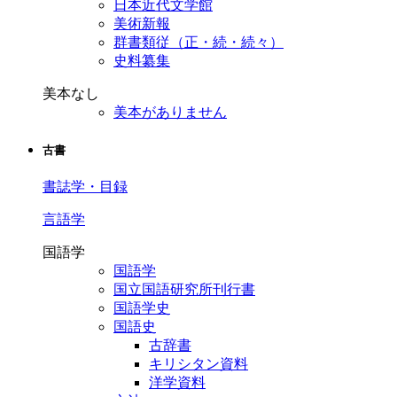
日本近代文学館
美術新報
群書類従（正・続・続々）
史料纂集
美本なし
美本がありません
古書
書誌学・目録
言語学
国語学
国語学
国立国語研究所刊行書
国語学史
国語史
古辞書
キリシタン資料
洋学資料