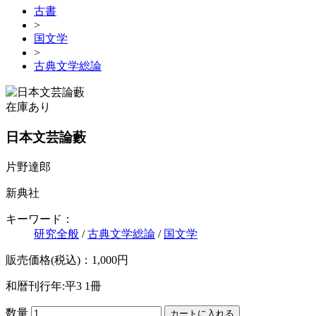
古書
>
国文学
>
古典文学総論
在庫あり
日本文芸論藪
片野達郎
新典社
キーワード：
研究全般
/
古典文学総論
/
国文学
販売価格(税込)：1,000円
和暦刊行年:平3
1冊
数量