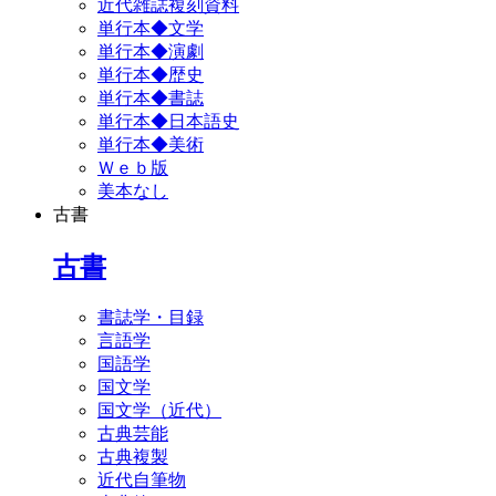
近代雑誌複刻資料
単行本◆文学
単行本◆演劇
単行本◆歴史
単行本◆書誌
単行本◆日本語史
単行本◆美術
Ｗｅｂ版
美本なし
古書
古書
書誌学・目録
言語学
国語学
国文学
国文学（近代）
古典芸能
古典複製
近代自筆物