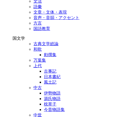
文法
語彙
文章・文体・表現
音声・音韻・アクセント
方言
国語教育
国文学
古典文学総論
和歌
勅撰集
万葉集
上代
古事記
日本書紀
風土記
中古
伊勢物語
源氏物語
枕草子
今昔物語集
中世