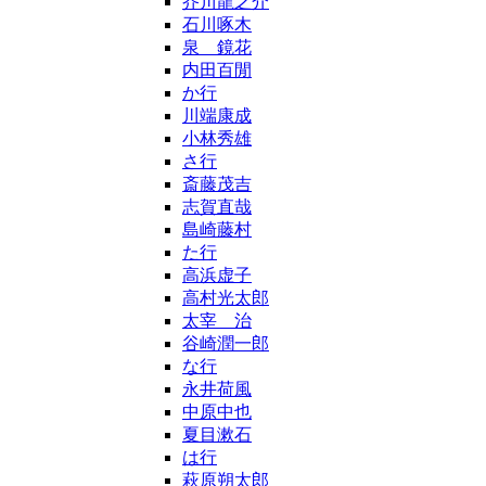
芥川龍之介
石川啄木
泉 鏡花
内田百閒
か行
川端康成
小林秀雄
さ行
斎藤茂吉
志賀直哉
島崎藤村
た行
高浜虚子
高村光太郎
太宰 治
谷崎潤一郎
な行
永井荷風
中原中也
夏目漱石
は行
萩原朔太郎