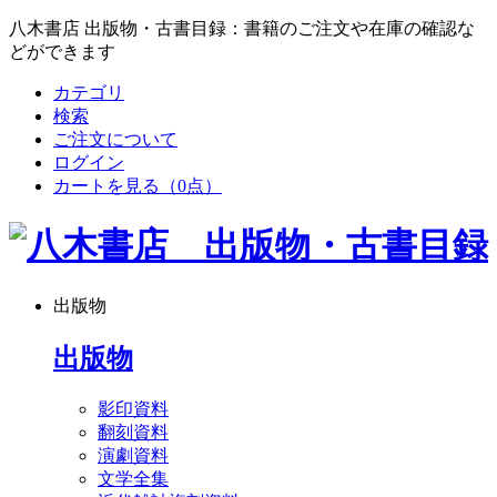
八木書店 出版物・古書目録：書籍のご注文や在庫の確認な
どができます
カテゴリ
検索
ご注文について
ログイン
カートを見る
（0点）
出版物
出版物
影印資料
翻刻資料
演劇資料
文学全集