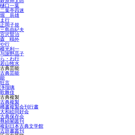
萩原朔太郎
樋口一葉
二葉亭四迷
堀 辰雄
ま行
正岡子規
三島由紀夫
宮沢賢治
森 鴎外
や行
横光利一
与謝野晶子
ら・わ行
若山牧水
古典芸能
古典芸能
能
狂言
浄瑠璃
歌舞伎
古典複製
古典複製
稀書複製会刊行書
大和絵同好会
古典保存会
尊経閣叢刊
複刻日本古典文学館
古辞書叢刊