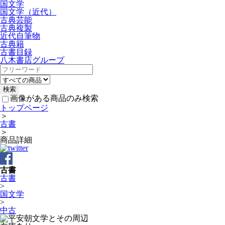
国文学
国文学（近代）
古典芸能
古典複製
近代自筆物
古典籍
古書目録
八木書店グループ
画像がある商品のみ検索
トップページ
＞
古書
＞
商品詳細
古書
古書
>
国文学
>
中古