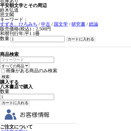
在庫あり
平安朝文学とその周辺
鈴木弘道
思文閣
キーワード：
すずき、ひろみち
/
中古
/
国文学
/
研究書
/
総論
販売価格(税込)：2,500円
和暦刊行年:平1
1冊
数量
商品検索
画像がある商品のみ検索
購入する
八木書店で購入
数量
ご注文について