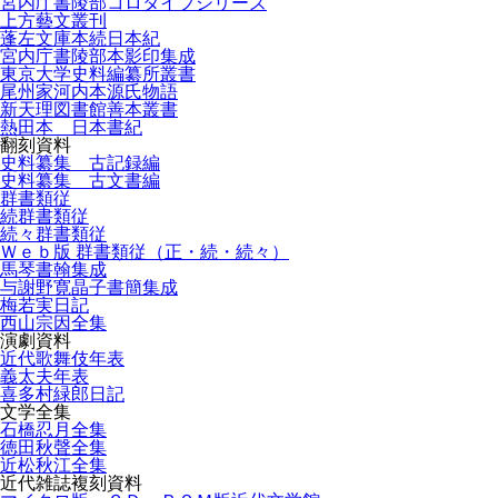
宮内庁書陵部コロタイプシリーズ
上方藝文叢刊
蓬左文庫本続日本紀
宮内庁書陵部本影印集成
東京大学史料編纂所叢書
尾州家河内本源氏物語
新天理図書館善本叢書
熱田本 日本書紀
翻刻資料
史料纂集 古記録編
史料纂集 古文書編
群書類従
続群書類従
続々群書類従
Ｗｅｂ版 群書類従（正・続・続々）
馬琴書翰集成
与謝野寛晶子書簡集成
梅若実日記
西山宗因全集
演劇資料
近代歌舞伎年表
義太夫年表
喜多村緑郎日記
文学全集
石橋忍月全集
徳田秋聲全集
近松秋江全集
近代雑誌複刻資料