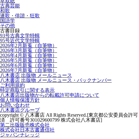
草双紙
古典芸能
和歌
連歌・俳諧・狂歌
国語学
その他
古書目録
93号古典文学特輯
95号近代文学特輯
2026年2月新蒐（自筆物）
2026年3月新蒐（自筆物）
2026年4月新蒐（自筆物）
2026年5月新蒐（自筆物）
2026年6月新蒐（自筆物）
2026年7月新蒐（自筆物）
八木書店 出版物 メールニュース
八木書店 出版物 メールニュース・バックナンバー
ご利用規約
特定商取引に関する表示
八木書店出版物からの転載許可申請について
個人情報保護方針
お問い合わせ
八木書店グループ
copyright © 八木書店 All Rights Reserved.
[東京都公安委員会許可
済 許可番号301029600799 株式会社八木書店]
第二出版販売株式会社
株式会社日本古書通信社
ジャパンナレッジ