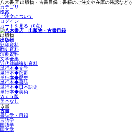
八木書店 出版物・古書目録：書籍のご注文や在庫の確認など
カテゴリ
検索
ご注文について
ログイン
カートを見る
（0点）
出版物
出版物
影印資料
翻刻資料
演劇資料
文学全集
近代雑誌複刻資料
単行本◆文学
単行本◆演劇
単行本◆歴史
単行本◆書誌
単行本◆日本語史
単行本◆美術
Ｗｅｂ版
美本なし
古書
古書
書誌学・目録
言語学
国語学
国文学