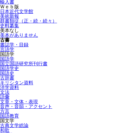
輸入書
Ｗｅｂ版
日本近代文学館
美術新報
群書類従（正・続・続々）
史料纂集
美本なし
美本がありません
古書
書誌学・目録
言語学
国語学
国語学
国立国語研究所刊行書
国語学史
国語史
古辞書
キリシタン資料
洋学資料
文法
語彙
文章・文体・表現
音声・音韻・アクセント
方言
国語教育
国文学
古典文学総論
和歌