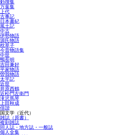
勅撰集
万葉集
上代
古事記
日本書紀
風土記
中古
伊勢物語
源氏物語
枕草子
今昔物語集
中世
鴨長明
吉田兼好
平家物語
曽我物語
太平記
近世
井原西鶴
近松門左衛門
滝沢馬琴
上田秋成
俳諧
国文学（近代）
雑誌（原書）
複刻雑誌
同人誌・地方誌・一般誌
個人全集