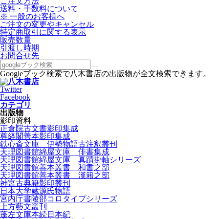
ご注文方法
送料・手数料について
※ 一般のお客様へ
ご注文の変更やキャンセル
特定商取引に関する表示
販売数量
引渡し時期
お問合せ先
Googleブック検索で八木書店の出版物が全文検索できます。
Twitter
Facebook
カテゴリ
出版物
影印資料
正倉院古文書影印集成
尊経閣善本影印集成
鉄心斎文庫 伊勢物語古注釈叢刊
天理図書館綿屋文庫 俳書集成
天理図書館綿屋文庫 真蹟掛軸シリーズ
天理図書館善本叢書 和書之部
天理図書館善本叢書 漢籍之部
神宮古典籍影印叢刊
日本大学蔵源氏物語
宮内庁書陵部コロタイプシリーズ
上方藝文叢刊
蓬左文庫本続日本紀