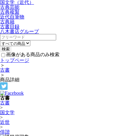
国文学（近代）
古典芸能
古典複製
近代自筆物
古典籍
古書目録
八木書店グループ
画像がある商品のみ検索
トップページ
＞
古書
＞
商品詳細
古書
古書
>
国文学
>
近世
>
俳諧