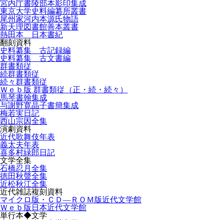
宮内庁書陵部本影印集成
東京大学史料編纂所叢書
尾州家河内本源氏物語
新天理図書館善本叢書
熱田本 日本書紀
翻刻資料
史料纂集 古記録編
史料纂集 古文書編
群書類従
続群書類従
続々群書類従
Ｗｅｂ版 群書類従（正・続・続々）
馬琴書翰集成
与謝野寛晶子書簡集成
梅若実日記
西山宗因全集
演劇資料
近代歌舞伎年表
義太夫年表
喜多村緑郎日記
文学全集
石橋忍月全集
徳田秋聲全集
近松秋江全集
近代雑誌複刻資料
マイクロ版・ＣＤ―ＲＯＭ版近代文学館
Ｗｅｂ版日本近代文学館
単行本◆文学