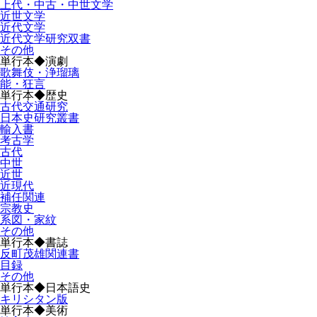
上代・中古・中世文学
近世文学
近代文学
近代文学研究双書
その他
単行本◆演劇
歌舞伎・浄瑠璃
能・狂言
単行本◆歴史
古代交通研究
日本史研究叢書
輸入書
考古学
古代
中世
近世
近現代
補任関連
宗教史
系図・家紋
その他
単行本◆書誌
反町茂雄関連書
目録
その他
単行本◆日本語史
キリシタン版
単行本◆美術