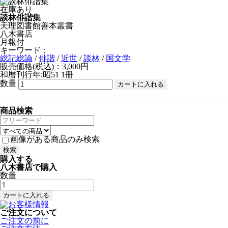
在庫あり
談林俳諧集
天理図書館善本叢書
八木書店
月報付
キーワード：
総記総論
/
俳諧
/
近世
/
談林
/
国文学
販売価格(税込)：3,000円
和暦刊行年:昭51
1冊
数量
商品検索
画像がある商品のみ検索
購入する
八木書店で購入
数量
ご注文について
ご注文の前に