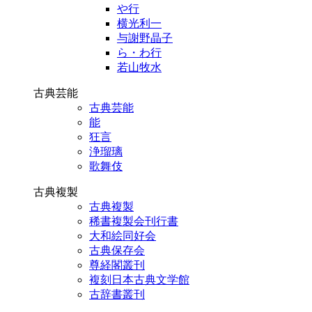
や行
横光利一
与謝野晶子
ら・わ行
若山牧水
古典芸能
古典芸能
能
狂言
浄瑠璃
歌舞伎
古典複製
古典複製
稀書複製会刊行書
大和絵同好会
古典保存会
尊経閣叢刊
複刻日本古典文学館
古辞書叢刊