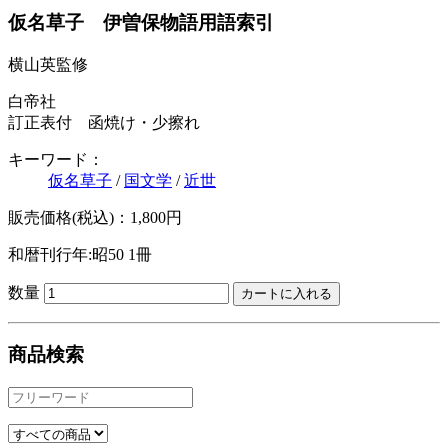
仮名草子 伊曽保物語用語索引
横山英監修
白帝社
訂正表付 函焼け・少擦れ
キーワード：
仮名草子
/
国文学
/
近世
販売価格(税込)：1,800円
和暦刊行年:昭50
1冊
数量
商品検索