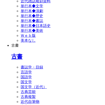
近代雑誌複刻資料
単行本◆文学
単行本◆演劇
単行本◆歴史
単行本◆書誌
単行本◆日本語史
単行本◆美術
Ｗｅｂ版
美本なし
古書
古書
書誌学・目録
言語学
国語学
国文学
国文学（近代）
古典芸能
古典複製
近代自筆物