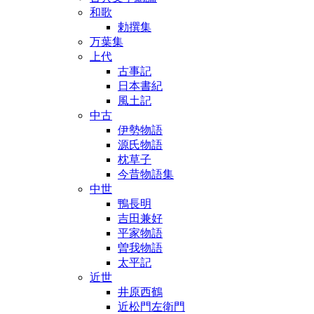
和歌
勅撰集
万葉集
上代
古事記
日本書紀
風土記
中古
伊勢物語
源氏物語
枕草子
今昔物語集
中世
鴨長明
吉田兼好
平家物語
曽我物語
太平記
近世
井原西鶴
近松門左衛門