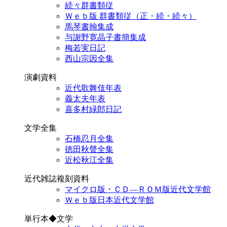
続々群書類従
Ｗｅｂ版 群書類従（正・続・続々）
馬琴書翰集成
与謝野寛晶子書簡集成
梅若実日記
西山宗因全集
演劇資料
近代歌舞伎年表
義太夫年表
喜多村緑郎日記
文学全集
石橋忍月全集
徳田秋聲全集
近松秋江全集
近代雑誌複刻資料
マイクロ版・ＣＤ―ＲＯＭ版近代文学館
Ｗｅｂ版日本近代文学館
単行本◆文学