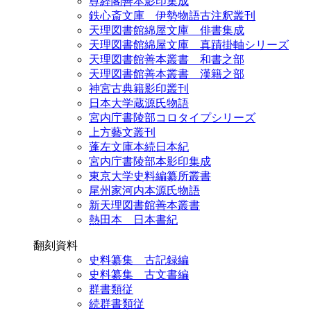
尊経閣善本影印集成
鉄心斎文庫 伊勢物語古注釈叢刊
天理図書館綿屋文庫 俳書集成
天理図書館綿屋文庫 真蹟掛軸シリーズ
天理図書館善本叢書 和書之部
天理図書館善本叢書 漢籍之部
神宮古典籍影印叢刊
日本大学蔵源氏物語
宮内庁書陵部コロタイプシリーズ
上方藝文叢刊
蓬左文庫本続日本紀
宮内庁書陵部本影印集成
東京大学史料編纂所叢書
尾州家河内本源氏物語
新天理図書館善本叢書
熱田本 日本書紀
翻刻資料
史料纂集 古記録編
史料纂集 古文書編
群書類従
続群書類従