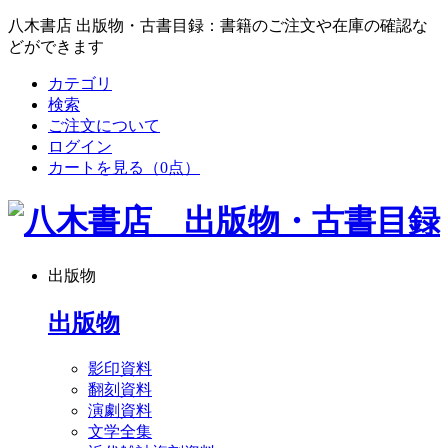
八木書店 出版物・古書目録：書籍のご注文や在庫の確認な
どができます
カテゴリ
検索
ご注文について
ログイン
カートを見る
（0点）
出版物
出版物
影印資料
翻刻資料
演劇資料
文学全集