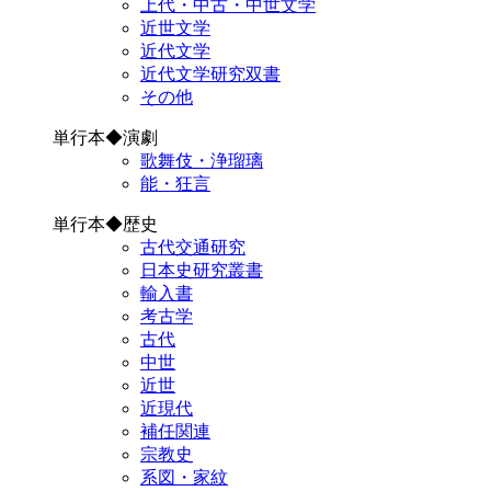
上代・中古・中世文学
近世文学
近代文学
近代文学研究双書
その他
単行本◆演劇
歌舞伎・浄瑠璃
能・狂言
単行本◆歴史
古代交通研究
日本史研究叢書
輸入書
考古学
古代
中世
近世
近現代
補任関連
宗教史
系図・家紋