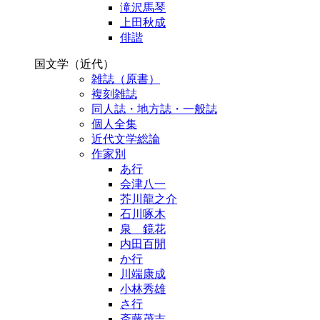
滝沢馬琴
上田秋成
俳諧
国文学（近代）
雑誌（原書）
複刻雑誌
同人誌・地方誌・一般誌
個人全集
近代文学総論
作家別
あ行
会津八一
芥川龍之介
石川啄木
泉 鏡花
内田百閒
か行
川端康成
小林秀雄
さ行
斎藤茂吉