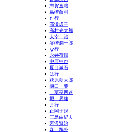
志賀直哉
島崎藤村
た行
高浜虚子
高村光太郎
太宰 治
谷崎潤一郎
な行
永井荷風
中原中也
夏目漱石
は行
萩原朔太郎
樋口一葉
二葉亭四迷
堀 辰雄
ま行
正岡子規
三島由紀夫
宮沢賢治
森 鴎外