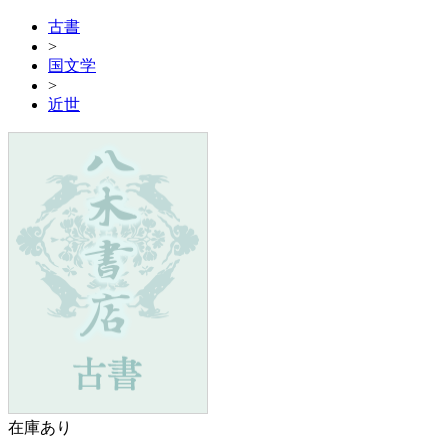
古書
>
国文学
>
近世
在庫あり