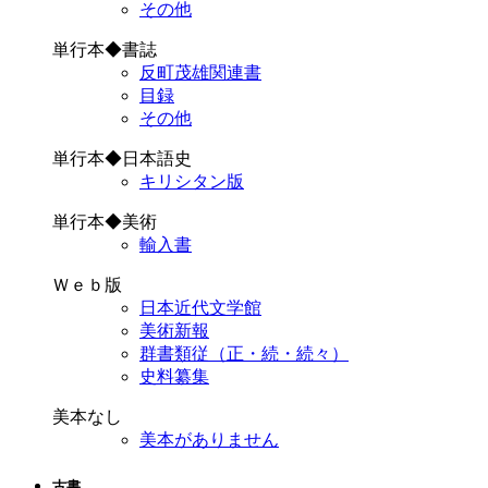
その他
単行本◆書誌
反町茂雄関連書
目録
その他
単行本◆日本語史
キリシタン版
単行本◆美術
輸入書
Ｗｅｂ版
日本近代文学館
美術新報
群書類従（正・続・続々）
史料纂集
美本なし
美本がありません
古書