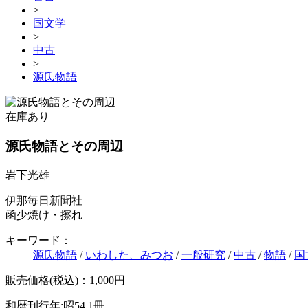
>
国文学
>
中古
>
源氏物語
在庫あり
源氏物語とその周辺
岩下光雄
伊那毎日新聞社
函少焼け・擦れ
キーワード：
源氏物語
/
いわした、みつお
/
一般研究
/
中古
/
物語
/
国
販売価格(税込)：1,000円
和暦刊行年:昭54
1冊