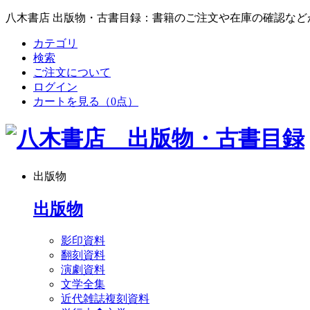
八木書店 出版物・古書目録：書籍のご注文や在庫の確認など
カテゴリ
検索
ご注文について
ログイン
カートを見る
（0点）
出版物
出版物
影印資料
翻刻資料
演劇資料
文学全集
近代雑誌複刻資料