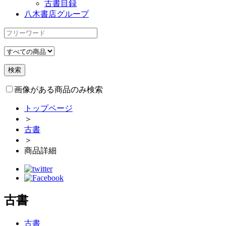
古書目録
八木書店グループ
画像がある商品のみ検索
トップページ
＞
古書
＞
商品詳細
古書
古書