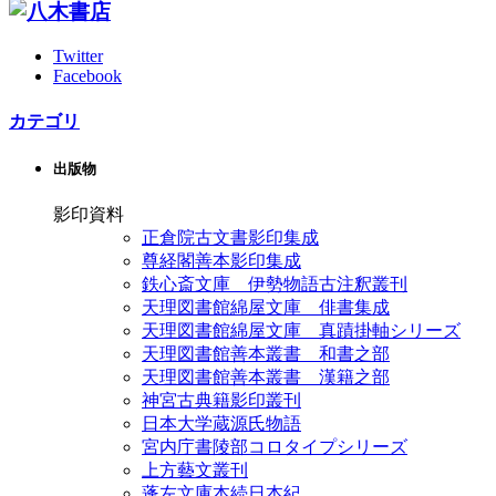
Twitter
Facebook
カテゴリ
出版物
影印資料
正倉院古文書影印集成
尊経閣善本影印集成
鉄心斎文庫 伊勢物語古注釈叢刊
天理図書館綿屋文庫 俳書集成
天理図書館綿屋文庫 真蹟掛軸シリーズ
天理図書館善本叢書 和書之部
天理図書館善本叢書 漢籍之部
神宮古典籍影印叢刊
日本大学蔵源氏物語
宮内庁書陵部コロタイプシリーズ
上方藝文叢刊
蓬左文庫本続日本紀