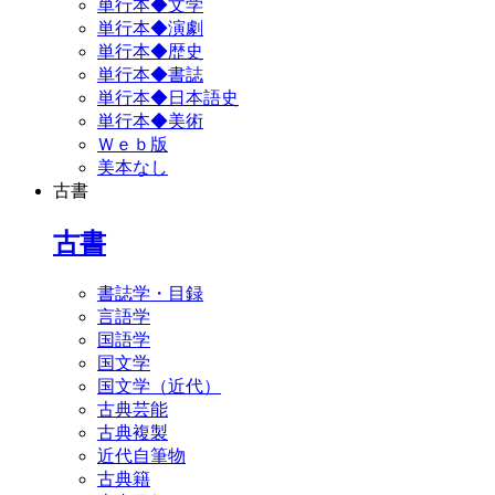
単行本◆文学
単行本◆演劇
単行本◆歴史
単行本◆書誌
単行本◆日本語史
単行本◆美術
Ｗｅｂ版
美本なし
古書
古書
書誌学・目録
言語学
国語学
国文学
国文学（近代）
古典芸能
古典複製
近代自筆物
古典籍