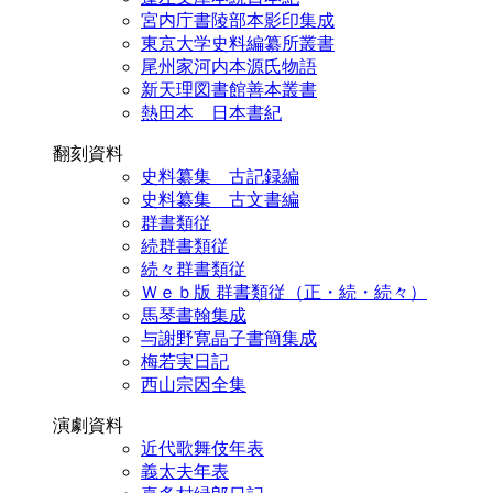
宮内庁書陵部本影印集成
東京大学史料編纂所叢書
尾州家河内本源氏物語
新天理図書館善本叢書
熱田本 日本書紀
翻刻資料
史料纂集 古記録編
史料纂集 古文書編
群書類従
続群書類従
続々群書類従
Ｗｅｂ版 群書類従（正・続・続々）
馬琴書翰集成
与謝野寛晶子書簡集成
梅若実日記
西山宗因全集
演劇資料
近代歌舞伎年表
義太夫年表