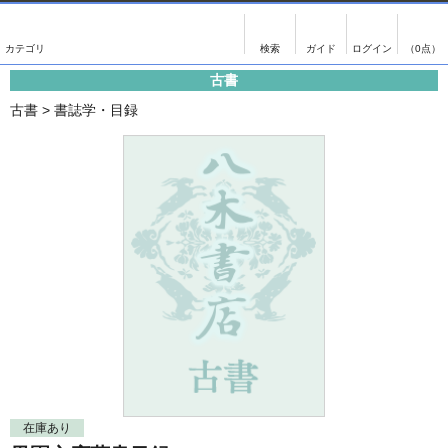
出版物
古書
画像がある商品のみ検索
（0点）
古書
出版物
古書
古書
>
書誌学・目録
影印資料
書誌学・目録
翻刻資料
言語学
演劇資料
国語学
文学全集
国文学
近代雑誌複刻資料
国文学（近代）
単行本◆文学
古典芸能
単行本◆演劇
古典複製
単行本◆歴史
近代自筆物
単行本◆書誌
古典籍
在庫あり