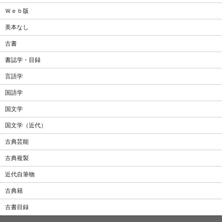
Ｗｅｂ版
美本なし
古書
書誌学・目録
言語学
国語学
国文学
国文学（近代）
古典芸能
古典複製
近代自筆物
古典籍
古書目録