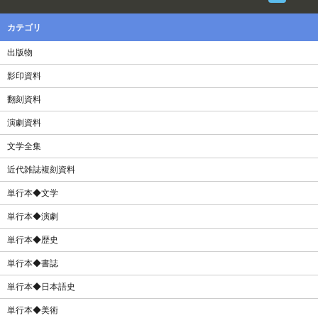
カテゴリ
出版物
影印資料
翻刻資料
演劇資料
文学全集
近代雑誌複刻資料
単行本◆文学
単行本◆演劇
単行本◆歴史
単行本◆書誌
単行本◆日本語史
単行本◆美術