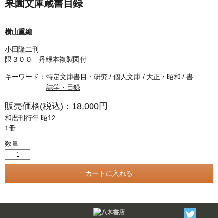
単行本◆日本語史
古書目録
果園文庫蔵書目録
単行本◆美術
横山重編
Ｗｅｂ版
小田隆二刊
美本なし
限３００ 丹緑本複製図付
キーワード：
特定文庫書目・研究
/
個人文庫
/
大正・昭和
/
書
誌学・目録
販売価格(税込)：18,000円
和暦刊行年:昭12
1冊
数量
Twitter
F