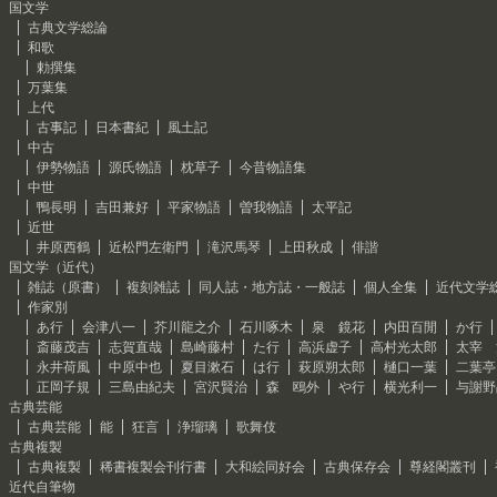
国文学
古典文学総論
和歌
勅撰集
万葉集
上代
古事記
日本書紀
風土記
中古
伊勢物語
源氏物語
枕草子
今昔物語集
中世
鴨長明
吉田兼好
平家物語
曽我物語
太平記
近世
井原西鶴
近松門左衛門
滝沢馬琴
上田秋成
俳諧
国文学（近代）
雑誌（原書）
複刻雑誌
同人誌・地方誌・一般誌
個人全集
近代文学
作家別
あ行
会津八一
芥川龍之介
石川啄木
泉 鏡花
内田百閒
か行
斎藤茂吉
志賀直哉
島崎藤村
た行
高浜虚子
高村光太郎
太宰 
永井荷風
中原中也
夏目漱石
は行
萩原朔太郎
樋口一葉
二葉亭
正岡子規
三島由紀夫
宮沢賢治
森 鴎外
や行
横光利一
与謝野
古典芸能
古典芸能
能
狂言
浄瑠璃
歌舞伎
古典複製
古典複製
稀書複製会刊行書
大和絵同好会
古典保存会
尊経閣叢刊
近代自筆物