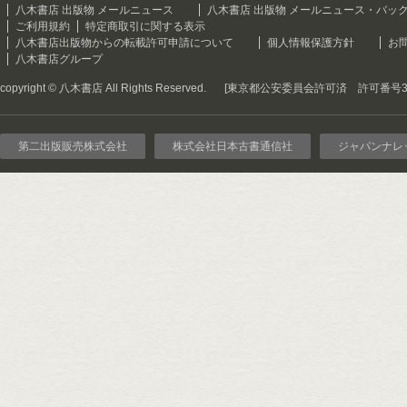
八木書店 出版物 メールニュース
八木書店 出版物 メールニュース・バッ
ご利用規約
特定商取引に関する表示
八木書店出版物からの転載許可申請について
個人情報保護方針
お
八木書店グループ
copyright © 八木書店 All Rights Reserved.
[東京都公安委員会許可済 許可番号301
第二出版販売株式会社
株式会社日本古書通信社
ジャパンナレ