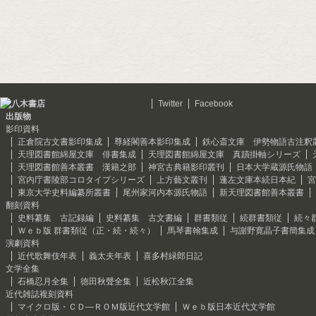
Twitter
Facebook
出版物
影印資料
正倉院古文書影印集成
尊経閣善本影印集成
鉄心斎文庫 伊勢物語古注釈
天理図書館綿屋文庫 俳書集成
天理図書館綿屋文庫 真蹟掛軸シリーズ
天理図書館善本叢書 漢籍之部
神宮古典籍影印叢刊
日本大学蔵源氏物語
宮内庁書陵部コロタイプシリーズ
上方藝文叢刊
蓬左文庫本続日本紀
宮
東京大学史料編纂所叢書
尾州家河内本源氏物語
新天理図書館善本叢書
翻刻資料
史料纂集 古記録編
史料纂集 古文書編
群書類従
続群書類従
続々
Ｗｅｂ版 群書類従（正・続・続々）
馬琴書翰集成
与謝野寛晶子書簡集成
演劇資料
近代歌舞伎年表
義太夫年表
喜多村緑郎日記
文学全集
石橋忍月全集
徳田秋聲全集
近松秋江全集
近代雑誌複刻資料
マイクロ版・ＣＤ―ＲＯＭ版近代文学館
Ｗｅｂ版日本近代文学館