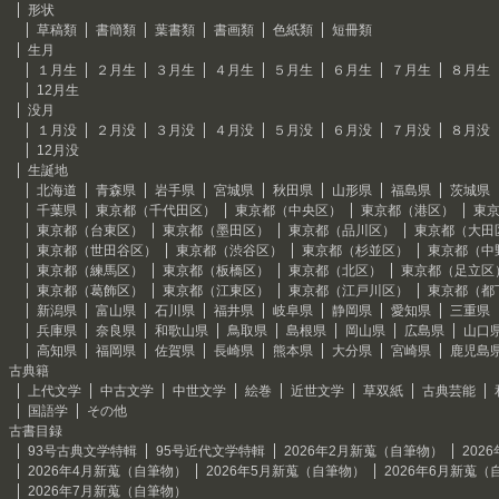
形状
草稿類
書簡類
葉書類
書画類
色紙類
短冊類
生月
１月生
２月生
３月生
４月生
５月生
６月生
７月生
８月生
12月生
没月
１月没
２月没
３月没
４月没
５月没
６月没
７月没
８月没
12月没
生誕地
北海道
青森県
岩手県
宮城県
秋田県
山形県
福島県
茨城県
千葉県
東京都（千代田区）
東京都（中央区）
東京都（港区）
東
東京都（台東区）
東京都（墨田区）
東京都（品川区）
東京都（大田
東京都（世田谷区）
東京都（渋谷区）
東京都（杉並区）
東京都（中
東京都（練馬区）
東京都（板橋区）
東京都（北区）
東京都（足立区
東京都（葛飾区）
東京都（江東区）
東京都（江戸川区）
東京都（都
新潟県
富山県
石川県
福井県
岐阜県
静岡県
愛知県
三重県
兵庫県
奈良県
和歌山県
鳥取県
島根県
岡山県
広島県
山口
高知県
福岡県
佐賀県
長崎県
熊本県
大分県
宮崎県
鹿児島
古典籍
上代文学
中古文学
中世文学
絵巻
近世文学
草双紙
古典芸能
国語学
その他
古書目録
93号古典文学特輯
95号近代文学特輯
2026年2月新蒐（自筆物）
202
2026年4月新蒐（自筆物）
2026年5月新蒐（自筆物）
2026年6月新蒐（
2026年7月新蒐（自筆物）