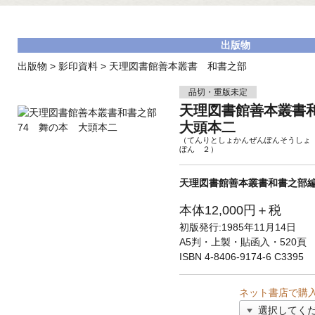
出版物
出版物
>
影印資料
>
天理図書館善本叢書 和書之部
品切・重版未定
天理図書館善本叢書
大頭本二
（てんりとしょかんぜんぽんそうしょ
ぼん ２）
天理図書館善本叢書和書之部
本体12,000円＋税
初版発行:1985年11月14日
A5判・上製・貼函入・520頁
ISBN 4-8406-9174-6 C3395
ネット書店で購