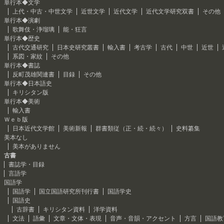
単行本◆文学
上代・中古・中世文学
近世文学
近代文学
近代文学研究双書
その他
単行本◆演劇
歌舞伎・浄瑠璃
能・狂言
単行本◆歴史
古代交通研究
日本史研究叢書
輸入書
考古学
古代
中世
近世
系図・家紋
その他
単行本◆書誌
反町茂雄関連書
目録
その他
単行本◆日本語史
キリシタン版
単行本◆美術
輸入書
Ｗｅｂ版
日本近代文学館
美術新報
群書類従（正・続・続々）
史料纂集
美本なし
美本がありません
古書
書誌学・目録
言語学
国語学
国語学
国立国語研究所刊行書
国語学史
国語史
古辞書
キリシタン資料
洋学資料
文法
語彙
文章・文体・表現
音声・音韻・アクセント
方言
国語教