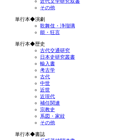
近代文学研究双書
その他
単行本◆演劇
歌舞伎・浄瑠璃
能・狂言
単行本◆歴史
古代交通研究
日本史研究叢書
輸入書
考古学
古代
中世
近世
近現代
補任関連
宗教史
系図・家紋
その他
単行本◆書誌