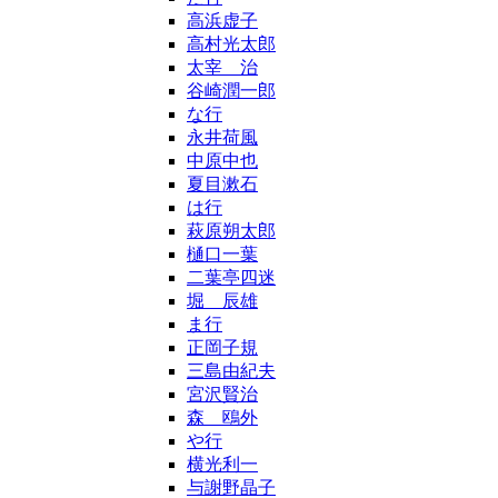
高浜虚子
高村光太郎
太宰 治
谷崎潤一郎
な行
永井荷風
中原中也
夏目漱石
は行
萩原朔太郎
樋口一葉
二葉亭四迷
堀 辰雄
ま行
正岡子規
三島由紀夫
宮沢賢治
森 鴎外
や行
横光利一
与謝野晶子