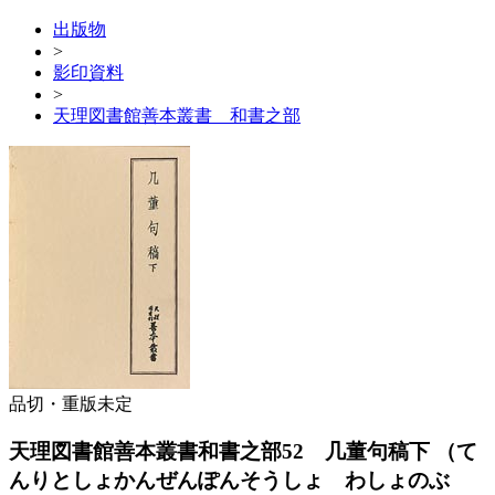
出版物
>
影印資料
>
天理図書館善本叢書 和書之部
品切・重版未定
天理図書館善本叢書和書之部52 几董句稿下
（て
んりとしょかんぜんぽんそうしょ わしょのぶ