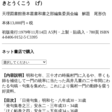
きとうくこう げ）
天理図書館善本叢書和書之部編集委員会編 解題 尾形仂
本体13,000円＋税
初版発行:1979年11月14日
A5判・上製・貼函入・780頁
ISBN
4-8406-9152-5 C3395
ネット書店で購入
【内容説明】
明和七年、三十才の時蕪村門に入るや、早くも
師を補佐して一門の統率に当たった高井几董の二十年間にわ
たる句稿・句集を集めた。これにより蕪村一門の動静を窺う
好資料。
【目次】
「日発句集」明和七・八年成30・31歳
「発句集巻之三」安永二・三年成33・34歳
「ほく帖巻之四」安永三～五年成34～36歳