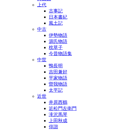
上代
古事記
日本書紀
風土記
中古
伊勢物語
源氏物語
枕草子
今昔物語集
中世
鴨長明
吉田兼好
平家物語
曽我物語
太平記
近世
井原西鶴
近松門左衛門
滝沢馬琴
上田秋成
俳諧