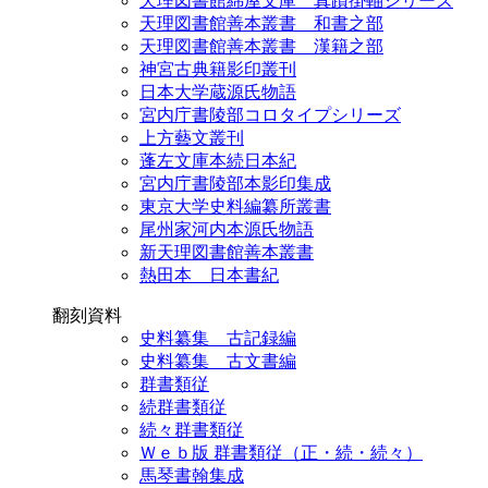
天理図書館綿屋文庫 真蹟掛軸シリーズ
天理図書館善本叢書 和書之部
天理図書館善本叢書 漢籍之部
神宮古典籍影印叢刊
日本大学蔵源氏物語
宮内庁書陵部コロタイプシリーズ
上方藝文叢刊
蓬左文庫本続日本紀
宮内庁書陵部本影印集成
東京大学史料編纂所叢書
尾州家河内本源氏物語
新天理図書館善本叢書
熱田本 日本書紀
翻刻資料
史料纂集 古記録編
史料纂集 古文書編
群書類従
続群書類従
続々群書類従
Ｗｅｂ版 群書類従（正・続・続々）
馬琴書翰集成