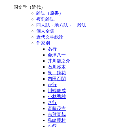
国文学（近代）
雑誌（原書）
複刻雑誌
同人誌・地方誌・一般誌
個人全集
近代文学総論
作家別
あ行
会津八一
芥川龍之介
石川啄木
泉 鏡花
内田百閒
か行
川端康成
小林秀雄
さ行
斎藤茂吉
志賀直哉
島崎藤村
た行