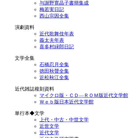
与謝野寛晶子書簡集成
梅若実日記
西山宗因全集
演劇資料
近代歌舞伎年表
義太夫年表
喜多村緑郎日記
文学全集
石橋忍月全集
徳田秋聲全集
近松秋江全集
近代雑誌複刻資料
マイクロ版・ＣＤ―ＲＯＭ版近代文学館
Ｗｅｂ版日本近代文学館
単行本◆文学
上代・中古・中世文学
近世文学
近代文学