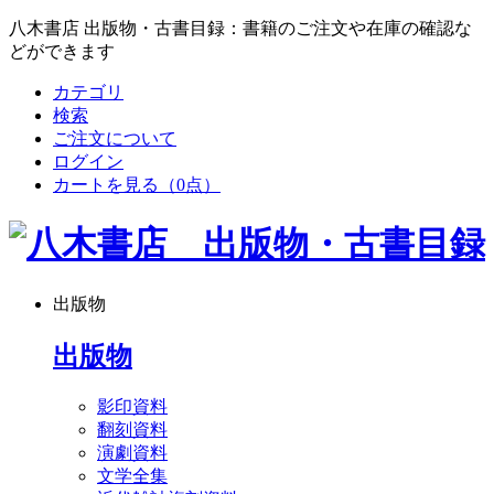
八木書店 出版物・古書目録：書籍のご注文や在庫の確認な
どができます
カテゴリ
検索
ご注文について
ログイン
カートを見る
（0点）
出版物
出版物
影印資料
翻刻資料
演劇資料
文学全集