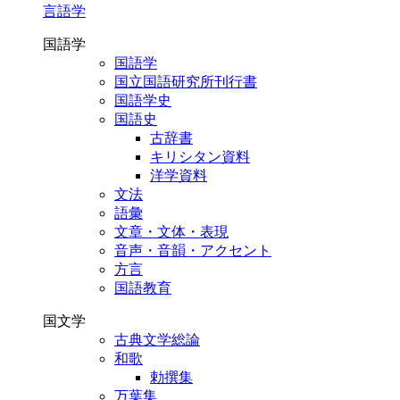
言語学
国語学
国語学
国立国語研究所刊行書
国語学史
国語史
古辞書
キリシタン資料
洋学資料
文法
語彙
文章・文体・表現
音声・音韻・アクセント
方言
国語教育
国文学
古典文学総論
和歌
勅撰集
万葉集