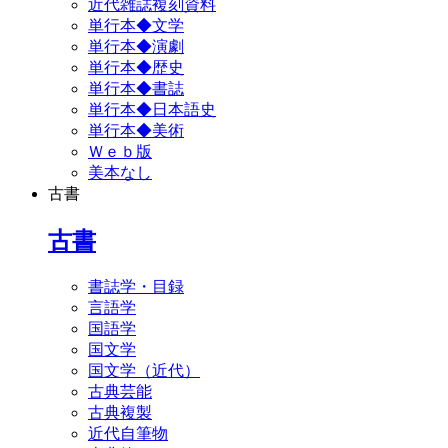
近代雑誌複刻資料
単行本◆文学
単行本◆演劇
単行本◆歴史
単行本◆書誌
単行本◆日本語史
単行本◆美術
Ｗｅｂ版
美本なし
古書
古書
書誌学・目録
言語学
国語学
国文学
国文学（近代）
古典芸能
古典複製
近代自筆物