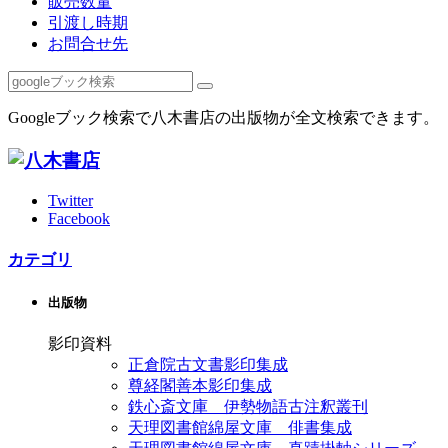
販売数量
引渡し時期
お問合せ先
Googleブック検索で八木書店の出版物が全文検索できます。
Twitter
Facebook
カテゴリ
出版物
影印資料
正倉院古文書影印集成
尊経閣善本影印集成
鉄心斎文庫 伊勢物語古注釈叢刊
天理図書館綿屋文庫 俳書集成