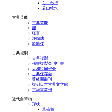
ら・わ行
若山牧水
古典芸能
古典芸能
能
狂言
浄瑠璃
歌舞伎
古典複製
古典複製
稀書複製会刊行書
大和絵同好会
古典保存会
尊経閣叢刊
複刻日本古典文学館
古辞書叢刊
近代自筆物
形状
草稿類