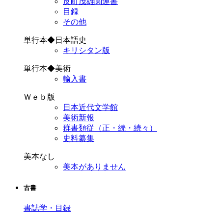
反町茂雄関連書
目録
その他
単行本◆日本語史
キリシタン版
単行本◆美術
輸入書
Ｗｅｂ版
日本近代文学館
美術新報
群書類従（正・続・続々）
史料纂集
美本なし
美本がありません
古書
書誌学・目録