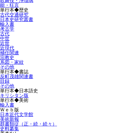
歌舞伎・浄瑠璃
能・狂言
単行本◆歴史
古代交通研究
日本史研究叢書
輸入書
考古学
古代
中世
近世
近現代
補任関連
宗教史
系図・家紋
その他
単行本◆書誌
反町茂雄関連書
目録
その他
単行本◆日本語史
キリシタン版
単行本◆美術
輸入書
Ｗｅｂ版
日本近代文学館
美術新報
群書類従（正・続・続々）
史料纂集