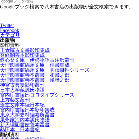
Googleブック検索で八木書店の出版物が全文検索できます。
Twitter
Facebook
カテゴリ
出版物
影印資料
正倉院古文書影印集成
尊経閣善本影印集成
鉄心斎文庫 伊勢物語古注釈叢刊
天理図書館綿屋文庫 俳書集成
天理図書館綿屋文庫 真蹟掛軸シリーズ
天理図書館善本叢書 和書之部
天理図書館善本叢書 漢籍之部
神宮古典籍影印叢刊
日本大学蔵源氏物語
宮内庁書陵部コロタイプシリーズ
上方藝文叢刊
蓬左文庫本続日本紀
宮内庁書陵部本影印集成
東京大学史料編纂所叢書
尾州家河内本源氏物語
新天理図書館善本叢書
熱田本 日本書紀
翻刻資料