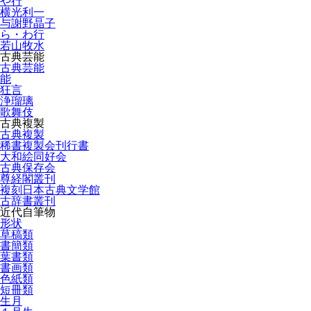
や行
横光利一
与謝野晶子
ら・わ行
若山牧水
古典芸能
古典芸能
能
狂言
浄瑠璃
歌舞伎
古典複製
古典複製
稀書複製会刊行書
大和絵同好会
古典保存会
尊経閣叢刊
複刻日本古典文学館
古辞書叢刊
近代自筆物
形状
草稿類
書簡類
葉書類
書画類
色紙類
短冊類
生月