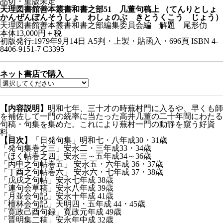
品切・重版未定
天理図書館善本叢書和書之部51 几董句稿上
（てんりとしょ
かんぜんぽんそうしょ わしょのぶ きとうくこう じょう）
天理図書館善本叢書和書之部編集委員会編 解題 尾形仂
本体13,000円＋税
初版発行:1979年9月14日
A5判・上製・貼函入・696頁
ISBN 4-
8406-9151-7 C3395
ネット書店で購入
【内容説明】
明和七年、三十才の時蕪村門に入るや、早くも師
を補佐して一門の統率に当たった高井几董の二十年間にわたる
句稿・句集を集めた。これにより蕪村一門の動静を窺う好資
料。
【目次】
「日発句集」明和七・八年成30・31歳
「発句集巻之三」安永二・三年成33・34歳
「ほく帖巻之四」安永三～五年成34～36歳
「丙申之句帖巻五」 安永五・六年成 36・37歳
「丁酉之句帖巻六」 安永六・七年成 37・38歳
「戊戌之句帖」安永七年成 38歳
「連句会草稿」安永八年成 39歳
「月並会句記」安永十年成 41歳
「檀林会句記」天明四・五年成 44・45歳
「寛政己酉句録」寛政元年成 49歳
「晋明集二稿」安永年中成 32歳