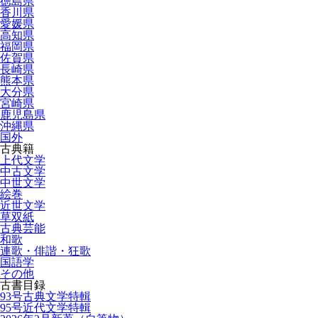
徳島県
香川県
愛媛県
高知県
福岡県
佐賀県
長崎県
熊本県
大分県
宮崎県
鹿児島県
沖縄県
国外
古典籍
上代文学
中古文学
中世文学
絵巻
近世文学
草双紙
古典芸能
和歌
連歌・俳諧・狂歌
国語学
その他
古書目録
93号古典文学特輯
95号近代文学特輯