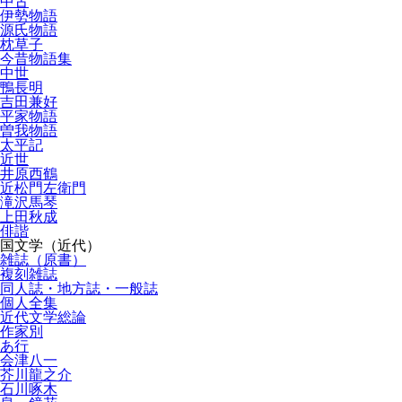
中古
伊勢物語
源氏物語
枕草子
今昔物語集
中世
鴨長明
吉田兼好
平家物語
曽我物語
太平記
近世
井原西鶴
近松門左衛門
滝沢馬琴
上田秋成
俳諧
国文学（近代）
雑誌（原書）
複刻雑誌
同人誌・地方誌・一般誌
個人全集
近代文学総論
作家別
あ行
会津八一
芥川龍之介
石川啄木