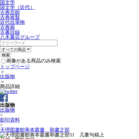
国文学
国文学（近代）
古典芸能
古典複製
近代自筆物
古典籍
古書目録
八木書店グループ
画像がある商品のみ検索
トップページ
＞
出版物
＞
商品詳細
出版物
出版物
>
影印資料
>
天理図書館善本叢書 和書之部