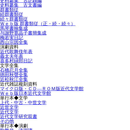
史料纂集 古記録編
史料纂集 古文書編
群書類従
続群書類従
続々群書類従
Ｗｅｂ版 群書類従（正・続・続々）
馬琴書翰集成
与謝野寛晶子書簡集成
梅若実日記
西山宗因全集
演劇資料
近代歌舞伎年表
義太夫年表
喜多村緑郎日記
文学全集
石橋忍月全集
徳田秋聲全集
近松秋江全集
近代雑誌複刻資料
マイクロ版・ＣＤ―ＲＯＭ版近代文学館
Ｗｅｂ版日本近代文学館
単行本◆文学
上代・中古・中世文学
近世文学
近代文学
近代文学研究双書
その他
単行本◆演劇