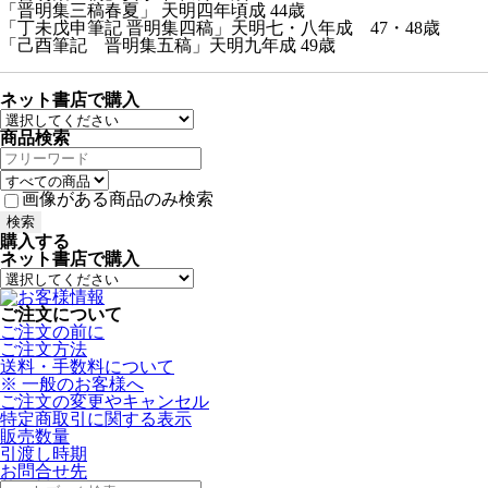
「晋明集三稿春夏」 天明四年頃成 44歳
「丁未戊申筆記 晋明集四稿」天明七・八年成 47・48歳
「己酉筆記 晋明集五稿」天明九年成 49歳
ネット書店で購入
商品検索
画像がある商品のみ検索
購入する
ネット書店で購入
ご注文について
ご注文の前に
ご注文方法
送料・手数料について
※ 一般のお客様へ
ご注文の変更やキャンセル
特定商取引に関する表示
販売数量
引渡し時期
お問合せ先