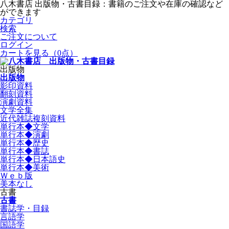
八木書店 出版物・古書目録：書籍のご注文や在庫の確認など
ができます
カテゴリ
検索
ご注文について
ログイン
カートを見る
（0点）
出版物
出版物
影印資料
翻刻資料
演劇資料
文学全集
近代雑誌複刻資料
単行本◆文学
単行本◆演劇
単行本◆歴史
単行本◆書誌
単行本◆日本語史
単行本◆美術
Ｗｅｂ版
美本なし
古書
古書
書誌学・目録
言語学
国語学