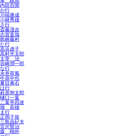
泉 鏡花
内田百閒
か行
川端康成
小林秀雄
さ行
斎藤茂吉
志賀直哉
島崎藤村
た行
高浜虚子
高村光太郎
太宰 治
谷崎潤一郎
な行
永井荷風
中原中也
夏目漱石
は行
萩原朔太郎
樋口一葉
二葉亭四迷
堀 辰雄
ま行
正岡子規
三島由紀夫
宮沢賢治
森 鴎外