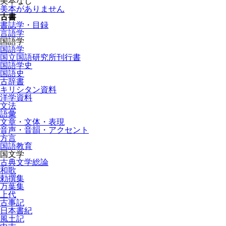
美本なし
美本がありません
古書
書誌学・目録
言語学
国語学
国語学
国立国語研究所刊行書
国語学史
国語史
古辞書
キリシタン資料
洋学資料
文法
語彙
文章・文体・表現
音声・音韻・アクセント
方言
国語教育
国文学
古典文学総論
和歌
勅撰集
万葉集
上代
古事記
日本書紀
風土記