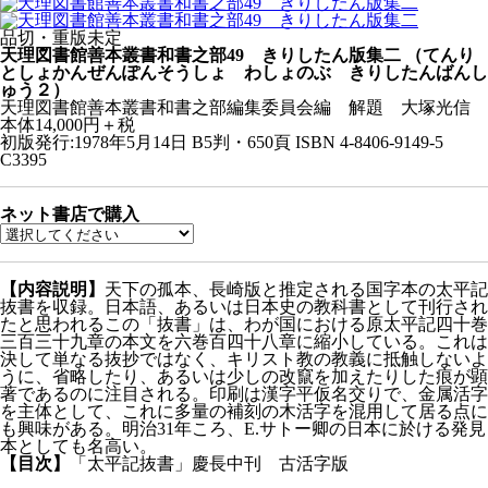
品切・重版未定
天理図書館善本叢書和書之部49 きりしたん版集二
（てんり
としょかんぜんぽんそうしょ わしょのぶ きりしたんばんし
ゅう２）
天理図書館善本叢書和書之部編集委員会編 解題 大塚光信
本体14,000円＋税
初版発行:1978年5月14日
B5判・650頁
ISBN 4-8406-9149-5
C3395
ネット書店で購入
【内容説明】
天下の孤本、長崎版と推定される国字本の太平記
抜書を収録。日本語、あるいは日本史の教科書として刊行され
たと思われるこの「抜書」は、わが国における原太平記四十巻
三百三十九章の本文を六巻百四十八章に縮小している。これは
決して単なる抜抄ではなく、キリスト教の教義に抵触しないよ
うに、省略したり、あるいは少しの改竄を加えたりした痕が顕
著であるのに注目される。印刷は漢字平仮名交りで、金属活字
を主体として、これに多量の補刻の木活字を混用して居る点に
も興味がある。明治31年ころ、E.サトー卿の日本に於ける発見
本としても名高い。
【目次】
「太平記抜書」慶長中刊 古活字版