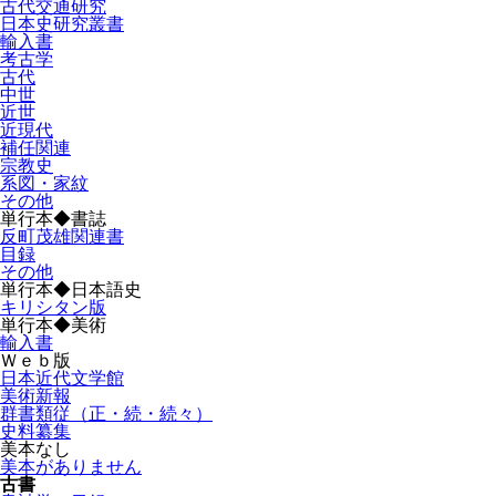
古代交通研究
日本史研究叢書
輸入書
考古学
古代
中世
近世
近現代
補任関連
宗教史
系図・家紋
その他
単行本◆書誌
反町茂雄関連書
目録
その他
単行本◆日本語史
キリシタン版
単行本◆美術
輸入書
Ｗｅｂ版
日本近代文学館
美術新報
群書類従（正・続・続々）
史料纂集
美本なし
美本がありません
古書