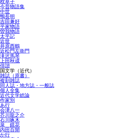
枕草子
今昔物語集
中世
鴨長明
吉田兼好
平家物語
曽我物語
太平記
近世
井原西鶴
近松門左衛門
滝沢馬琴
上田秋成
俳諧
国文学（近代）
雑誌（原書）
複刻雑誌
同人誌・地方誌・一般誌
個人全集
近代文学総論
作家別
あ行
会津八一
芥川龍之介
石川啄木
泉 鏡花
内田百閒
か行