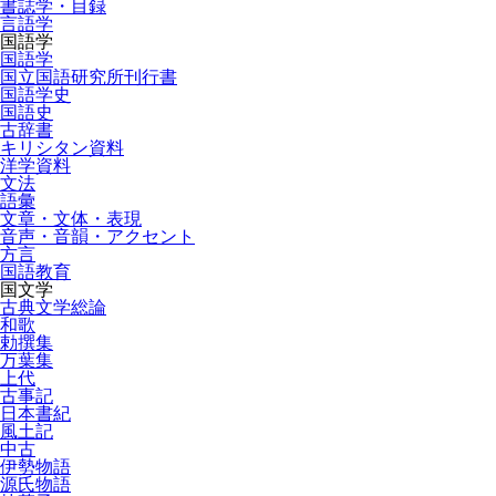
書誌学・目録
言語学
国語学
国語学
国立国語研究所刊行書
国語学史
国語史
古辞書
キリシタン資料
洋学資料
文法
語彙
文章・文体・表現
音声・音韻・アクセント
方言
国語教育
国文学
古典文学総論
和歌
勅撰集
万葉集
上代
古事記
日本書紀
風土記
中古
伊勢物語
源氏物語