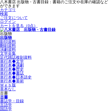
八木書店 出版物・古書目録：書籍のご注文や在庫の確認など
ができます
カテゴリ
検索
ご注文について
ログイン
カートを見る
（0点）
出版物
出版物
影印資料
翻刻資料
演劇資料
文学全集
近代雑誌複刻資料
単行本◆文学
単行本◆演劇
単行本◆歴史
単行本◆書誌
単行本◆日本語史
単行本◆美術
Ｗｅｂ版
美本なし
古書
古書
書誌学・目録
言語学
国語学