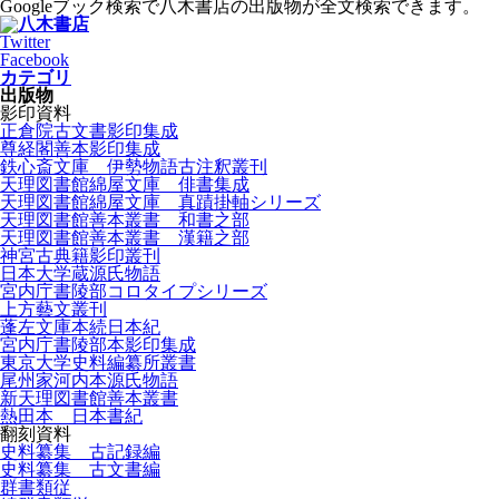
Googleブック検索で八木書店の出版物が全文検索できます。
Twitter
Facebook
カテゴリ
出版物
影印資料
正倉院古文書影印集成
尊経閣善本影印集成
鉄心斎文庫 伊勢物語古注釈叢刊
天理図書館綿屋文庫 俳書集成
天理図書館綿屋文庫 真蹟掛軸シリーズ
天理図書館善本叢書 和書之部
天理図書館善本叢書 漢籍之部
神宮古典籍影印叢刊
日本大学蔵源氏物語
宮内庁書陵部コロタイプシリーズ
上方藝文叢刊
蓬左文庫本続日本紀
宮内庁書陵部本影印集成
東京大学史料編纂所叢書
尾州家河内本源氏物語
新天理図書館善本叢書
熱田本 日本書紀
翻刻資料
史料纂集 古記録編
史料纂集 古文書編
群書類従