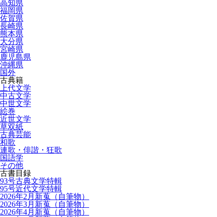
高知県
福岡県
佐賀県
長崎県
熊本県
大分県
宮崎県
鹿児島県
沖縄県
国外
古典籍
上代文学
中古文学
中世文学
絵巻
近世文学
草双紙
古典芸能
和歌
連歌・俳諧・狂歌
国語学
その他
古書目録
93号古典文学特輯
95号近代文学特輯
2026年2月新蒐（自筆物）
2026年3月新蒐（自筆物）
2026年4月新蒐（自筆物）