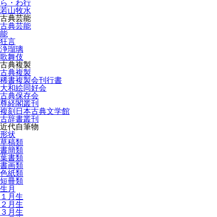
ら・わ行
若山牧水
古典芸能
古典芸能
能
狂言
浄瑠璃
歌舞伎
古典複製
古典複製
稀書複製会刊行書
大和絵同好会
古典保存会
尊経閣叢刊
複刻日本古典文学館
古辞書叢刊
近代自筆物
形状
草稿類
書簡類
葉書類
書画類
色紙類
短冊類
生月
１月生
２月生
３月生