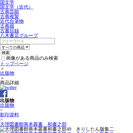
国文学
国文学（近代）
古典芸能
古典複製
近代自筆物
古典籍
古書目録
八木書店グループ
画像がある商品のみ検索
トップページ
＞
出版物
＞
商品詳細
出版物
出版物
>
影印資料
>
天理図書館善本叢書 和書之部