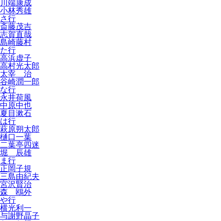
川端康成
小林秀雄
さ行
斎藤茂吉
志賀直哉
島崎藤村
た行
高浜虚子
高村光太郎
太宰 治
谷崎潤一郎
な行
永井荷風
中原中也
夏目漱石
は行
萩原朔太郎
樋口一葉
二葉亭四迷
堀 辰雄
ま行
正岡子規
三島由紀夫
宮沢賢治
森 鴎外
や行
横光利一
与謝野晶子