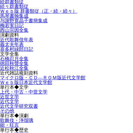
続群書類従
続々群書類従
Ｗｅｂ版 群書類従（正・続・続々）
馬琴書翰集成
与謝野寛晶子書簡集成
梅若実日記
西山宗因全集
演劇資料
近代歌舞伎年表
義太夫年表
喜多村緑郎日記
文学全集
石橋忍月全集
徳田秋聲全集
近松秋江全集
近代雑誌複刻資料
マイクロ版・ＣＤ―ＲＯＭ版近代文学館
Ｗｅｂ版日本近代文学館
単行本◆文学
上代・中古・中世文学
近世文学
近代文学
近代文学研究双書
その他
単行本◆演劇
歌舞伎・浄瑠璃
能・狂言
単行本◆歴史