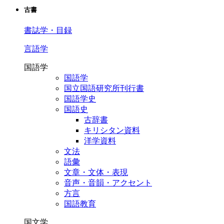
古書
書誌学・目録
言語学
国語学
国語学
国立国語研究所刊行書
国語学史
国語史
古辞書
キリシタン資料
洋学資料
文法
語彙
文章・文体・表現
音声・音韻・アクセント
方言
国語教育
国文学