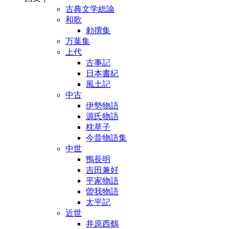
古典文学総論
和歌
勅撰集
万葉集
上代
古事記
日本書紀
風土記
中古
伊勢物語
源氏物語
枕草子
今昔物語集
中世
鴨長明
吉田兼好
平家物語
曽我物語
太平記
近世
井原西鶴