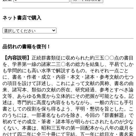
ネット書店で購入
品切れの書籍を復刊！
【内容説明】
正続群書類従に収められた約三五〇〇点の書目
を、学界第一線の諸家二三〇名の総力を結集し、平易でしか
も学問的にも高い水準で解説するもの。それぞれ一点ごと
に、書名・作者・成立・内容・本文・諸本・参考文献の七つ
の項目を設けて詳述し、これによって文献の異称、書名の由
来、諸写本、類似の文献の所在、研究経過、参考とすべき論
文等、あらゆる角度から立体的にその把握が可能となる。記
述は、専門的に高度な内容をもちながら、一般の方にも手引
書としての役割を保ち得るよう、平明・懇切を旨とした。こ
のうちには、一部著名なものを除き、今回の『群書解題』で
初めてその成立・筆者・諸本等が明らかにされたものが少な
くない。本書は、昭和三五年の第一回配本から八年の歳月を
かけて四二年に全三十冊にて完結。五一年に総目次・書名索