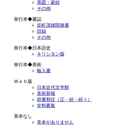
系図・家紋
その他
単行本◆書誌
反町茂雄関連書
目録
その他
単行本◆日本語史
キリシタン版
単行本◆美術
輸入書
Ｗｅｂ版
日本近代文学館
美術新報
群書類従（正・続・続々）
史料纂集
美本なし
美本がありません