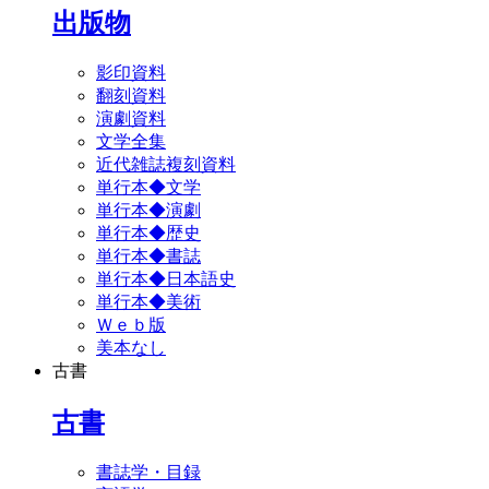
出版物
影印資料
翻刻資料
演劇資料
文学全集
近代雑誌複刻資料
単行本◆文学
単行本◆演劇
単行本◆歴史
単行本◆書誌
単行本◆日本語史
単行本◆美術
Ｗｅｂ版
美本なし
古書
古書
書誌学・目録