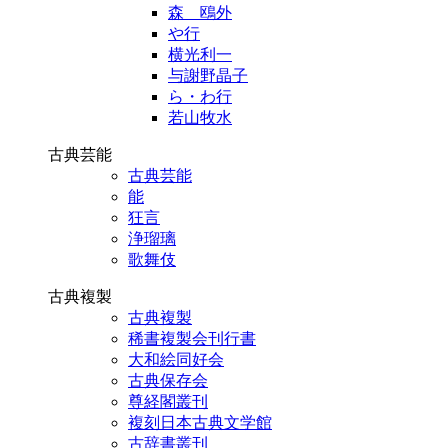
森 鴎外
や行
横光利一
与謝野晶子
ら・わ行
若山牧水
古典芸能
古典芸能
能
狂言
浄瑠璃
歌舞伎
古典複製
古典複製
稀書複製会刊行書
大和絵同好会
古典保存会
尊経閣叢刊
複刻日本古典文学館
古辞書叢刊