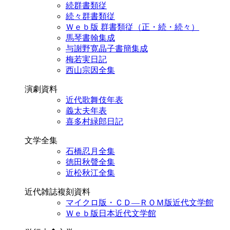
続群書類従
続々群書類従
Ｗｅｂ版 群書類従（正・続・続々）
馬琴書翰集成
与謝野寛晶子書簡集成
梅若実日記
西山宗因全集
演劇資料
近代歌舞伎年表
義太夫年表
喜多村緑郎日記
文学全集
石橋忍月全集
徳田秋聲全集
近松秋江全集
近代雑誌複刻資料
マイクロ版・ＣＤ―ＲＯＭ版近代文学館
Ｗｅｂ版日本近代文学館