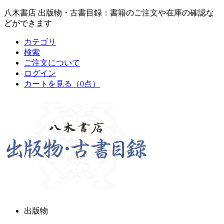
八木書店 出版物・古書目録：書籍のご注文や在庫の確認な
どができます
カテゴリ
検索
ご注文について
ログイン
カートを見る
（0点）
出版物