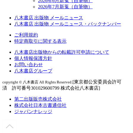
2026年6月新蒐（自筆物）
2026年7月新蒐（自筆物）
八木書店 出版物 メールニュース
八木書店 出版物 メールニュース・バックナンバー
ご利用規約
特定商取引に関する表示
八木書店出版物からの転載許可申請について
個人情報保護方針
お問い合わせ
八木書店グループ
[東京都公安委員会許可
copyright © 八木書店 All Rights Reserved.
済 許可番号301029600799 株式会社八木書店]
第二出版販売株式会社
株式会社日本古書通信社
ジャパンナレッジ