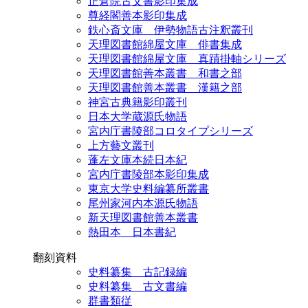
正倉院古文書影印集成
尊経閣善本影印集成
鉄心斎文庫 伊勢物語古注釈叢刊
天理図書館綿屋文庫 俳書集成
天理図書館綿屋文庫 真蹟掛軸シリーズ
天理図書館善本叢書 和書之部
天理図書館善本叢書 漢籍之部
神宮古典籍影印叢刊
日本大学蔵源氏物語
宮内庁書陵部コロタイプシリーズ
上方藝文叢刊
蓬左文庫本続日本紀
宮内庁書陵部本影印集成
東京大学史料編纂所叢書
尾州家河内本源氏物語
新天理図書館善本叢書
熱田本 日本書紀
翻刻資料
史料纂集 古記録編
史料纂集 古文書編
群書類従