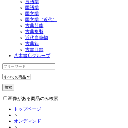
言語学
国語学
国文学
国文学（近代）
古典芸能
古典複製
近代自筆物
古典籍
古書目録
八木書店グループ
画像がある商品のみ検索
トップページ
＞
オンデマンド
＞