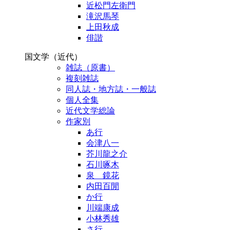
近松門左衛門
滝沢馬琴
上田秋成
俳諧
国文学（近代）
雑誌（原書）
複刻雑誌
同人誌・地方誌・一般誌
個人全集
近代文学総論
作家別
あ行
会津八一
芥川龍之介
石川啄木
泉 鏡花
内田百閒
か行
川端康成
小林秀雄
さ行