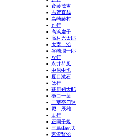
斎藤茂吉
志賀直哉
島崎藤村
た行
高浜虚子
高村光太郎
太宰 治
谷崎潤一郎
な行
永井荷風
中原中也
夏目漱石
は行
萩原朔太郎
樋口一葉
二葉亭四迷
堀 辰雄
ま行
正岡子規
三島由紀夫
宮沢賢治