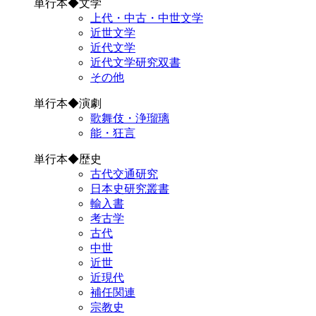
単行本◆文学
上代・中古・中世文学
近世文学
近代文学
近代文学研究双書
その他
単行本◆演劇
歌舞伎・浄瑠璃
能・狂言
単行本◆歴史
古代交通研究
日本史研究叢書
輸入書
考古学
古代
中世
近世
近現代
補任関連
宗教史