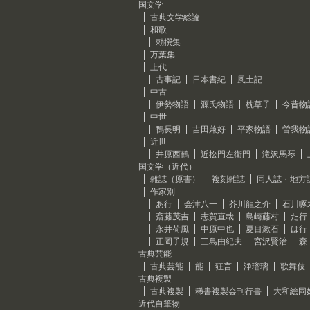
国文学
古典文学総論
和歌
勅撰集
万葉集
上代
古事記
日本書紀
風土記
中古
伊勢物語
源氏物語
枕草子
今昔物
中世
鴨長明
吉田兼好
平家物語
曽我物
近世
井原西鶴
近松門左衛門
滝沢馬琴
国文学（近代）
雑誌（原書）
複刻雑誌
同人誌・地方
作家別
あ行
会津八一
芥川龍之介
石川啄
斎藤茂吉
志賀直哉
島崎藤村
た行
永井荷風
中原中也
夏目漱石
は行
正岡子規
三島由紀夫
宮沢賢治
森
古典芸能
古典芸能
能
狂言
浄瑠璃
歌舞伎
古典複製
古典複製
稀書複製会刊行書
大和絵同
近代自筆物