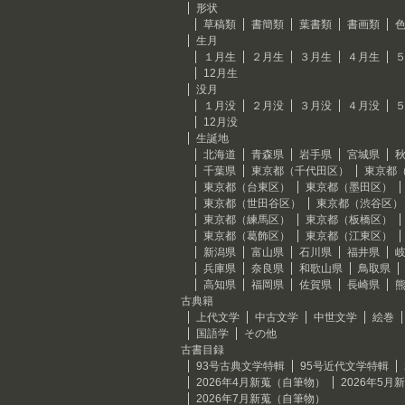
形状
草稿類
書簡類
葉書類
書画類
生月
１月生
２月生
３月生
４月生
12月生
没月
１月没
２月没
３月没
４月没
12月没
生誕地
北海道
青森県
岩手県
宮城県
千葉県
東京都（千代田区）
東京都
東京都（台東区）
東京都（墨田区）
東京都（世田谷区）
東京都（渋谷区）
東京都（練馬区）
東京都（板橋区）
東京都（葛飾区）
東京都（江東区）
新潟県
富山県
石川県
福井県
兵庫県
奈良県
和歌山県
鳥取県
高知県
福岡県
佐賀県
長崎県
古典籍
上代文学
中古文学
中世文学
絵巻
国語学
その他
古書目録
93号古典文学特輯
95号近代文学特輯
2026年4月新蒐（自筆物）
2026年5
2026年7月新蒐（自筆物）