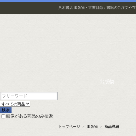
八木書店 出版物・古書目録：書籍のご注文や
出版物
画像がある商品のみ検索
トップページ
＞
出版物
＞
商品詳細