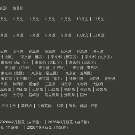
色紙類
短冊類
５月生
６月生
７月生
８月生
９月生
10月生
11月生
５月没
６月没
７月没
８月没
９月没
10月没
11月没
秋田県
山形県
福島県
茨城県
栃木県
群馬県
埼玉県
（中央区）
東京都（港区）
東京都（新宿区）
東京都（文京区）
東京都（品川区）
東京都（大田区）
東京都（目黒区）
東京都（杉並区）
東京都（中野区）
東京都（豊島区）
東京都（北区）
東京都（足立区）
東京都（荒川区）
東京都（江戸川区）
東京都（都下）
神奈川県
山梨県
長野県
岐阜県
静岡県
愛知県
三重県
滋賀県
京都府
大阪府
島根県
岡山県
広島県
山口県
徳島県
香川県
愛媛県
熊本県
大分県
宮崎県
鹿児島県
沖縄県
国外
近世文学
草双紙
古典芸能
和歌
連歌・俳諧・狂歌
2026年2月新蒐（自筆物）
2026年3月新蒐（自筆物）
月新蒐（自筆物）
2026年6月新蒐（自筆物）