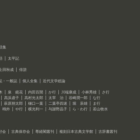
語集
語
太平記
上田秋成
俳諧
誌・一般誌
個人全集
近代文学総論
木
泉 鏡花
内田百閒
か行
川端康成
小林秀雄
さ行
高浜虚子
高村光太郎
太宰 治
谷崎潤一郎
な行
萩原朔太郎
樋口一葉
二葉亭四迷
堀 辰雄
ま行
 鴎外
や行
横光利一
与謝野晶子
ら・わ行
若山牧水
好会
古典保存会
尊経閣叢刊
複刻日本古典文学館
古辞書叢刊