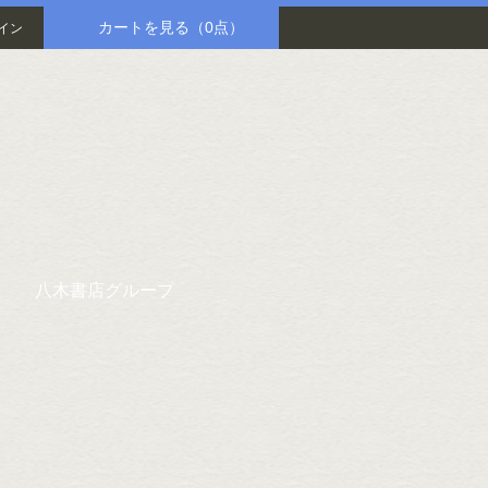
カートを見る
（0点）
イン
八木書店グループ