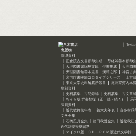
Twitte
出版物
影印資料
正倉院古文書影印集成
尊経閣善本影印
天理図書館綿屋文庫 俳書集成
天理図
天理図書館善本叢書 漢籍之部
神宮古
宮内庁書陵部コロタイプシリーズ
上方
東京大学史料編纂所叢書
尾州家河内本
翻刻資料
史料纂集 古記録編
史料纂集 古文書
Ｗｅｂ版 群書類従（正・続・続々）
馬
演劇資料
近代歌舞伎年表
義太夫年表
喜多村緑
文学全集
石橋忍月全集
徳田秋聲全集
近松秋江
近代雑誌複刻資料
マイクロ版・ＣＤ―ＲＯＭ版近代文学館