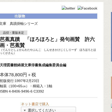
出版物
文庫 真蹟掛軸シリーズ
品切・重版未定
芭蕉真蹟 「ほろほろと」発句画賛 許六
画・芭蕉賛
（てんりとしょかんわたやぶんこ しんせきかけじくしりーず ほろほろとほ
っくがさん）
天理図書館綿屋文庫俳書集成編集委員会編
本体78,800円＋税
初版発行:1997年2月23日
軸装（100×65㎝）・桐箱入・1軸
ISBN 4-8406-9496-6 C3392
ネット書店で購入