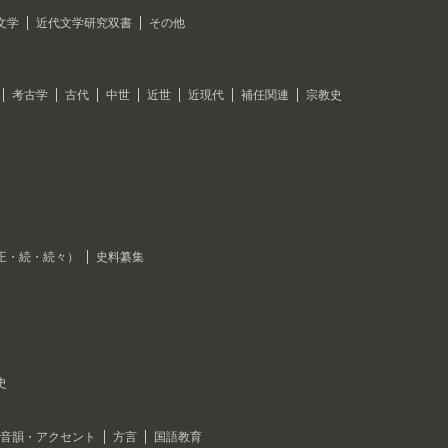
文学
近代文学研究双書
その他
考古学
古代
中世
近世
近現代
補任関連
宗教史
正・続・続々）
史料纂集
史
音韻・アクセント
方言
国語教育