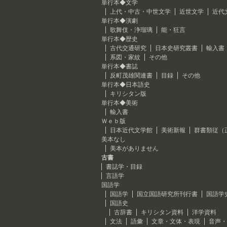
単行本◆文学
上代・中古・中世文学
近世文学
近代
単行本◆演劇
歌舞伎・浄瑠璃
能・狂言
単行本◆歴史
古代交通研究
日本史研究叢書
輸入書
系図・家紋
その他
単行本◆書誌
反町茂雄関連書
目録
その他
単行本◆日本語史
キリシタン版
単行本◆美術
輸入書
Ｗｅｂ版
日本近代文学館
美術新報
群書類従（
美本なし
美本がありません
古書
書誌学・目録
言語学
国語学
国語学
国立国語研究所刊行書
国語学
国語史
古辞書
キリシタン資料
洋学資料
文法
語彙
文章・文体・表現
音声・