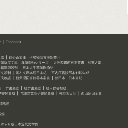
r
Facebook
集成
鉄心斎文庫 伊勢物語古注釈叢刊
書館綿屋文庫 真蹟掛軸シリーズ
天理図書館善本叢書 和書之部
典籍影印叢刊
日本大学蔵源氏物語
藝文叢刊
蓬左文庫本続日本紀
宮内庁書陵部本影印集成
源氏物語
新天理図書館善本叢書
熱田本 日本書紀
編
群書類従
続群書類従
続々群書類従
琴書翰集成
与謝野寛晶子書簡集成
梅若実日記
西山宗因全集
郎日記
全集
Ｗｅｂ版日本近代文学館