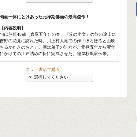
句画一体にとけあった元禄期俳画の最高傑作！
【内容説明】
句は芭蕉45歳（貞享五年）の春、『笈の小文』の旅の途上に
吉野の花見に訪れた時、川上村大滝での作「ほろほろと山吹
ちるかたきのおと」。画は弟子の許六が、元禄五年から翌年
にかけての江戸詰めの折に完成させた。鯉屋杉風家伝来。
ネット書店で購入