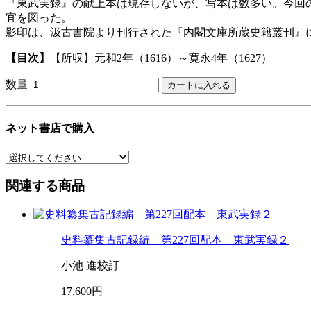
『東武実録』の献上本は現存しないが、写本は数多い。今回
宜を図った。
影印は、汲古書院より刊行された『内閣文庫所蔵史籍叢刊』
【目次】
【所収】元和2年（1616）～寛永4年（1627）
数量
ネット書店で購入
関連する商品
史料纂集古記録編 第227回配本 東武実録２
小池 進校訂
17,600円