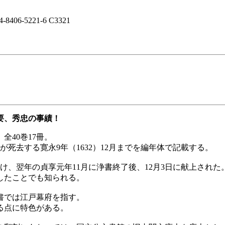
4-8406-5221-6 C3321
要、秀忠の事績！
40巻17冊。
が死去する寛永9年（1632）12月までを編年体で記載する。
を受け、翌年の貞享元年11月に浄書終了後、12月3日に献上さ
したことでも知られる。
書では江戸幕府を指す。
る点に特色がある。