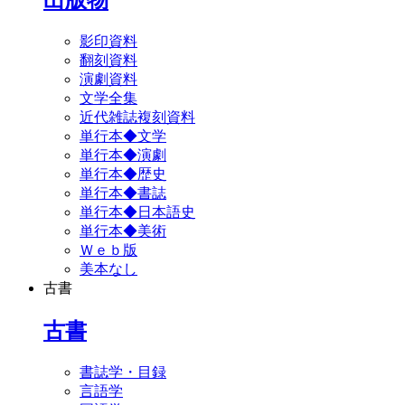
影印資料
翻刻資料
演劇資料
文学全集
近代雑誌複刻資料
単行本◆文学
単行本◆演劇
単行本◆歴史
単行本◆書誌
単行本◆日本語史
単行本◆美術
Ｗｅｂ版
美本なし
古書
古書
書誌学・目録
言語学