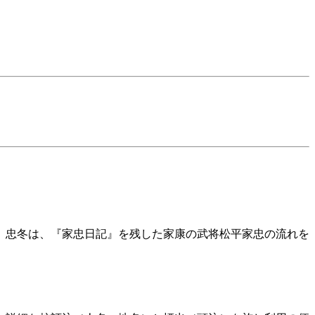
れた。忠冬は、『家忠日記』を残した家康の武将松平家忠の流れを