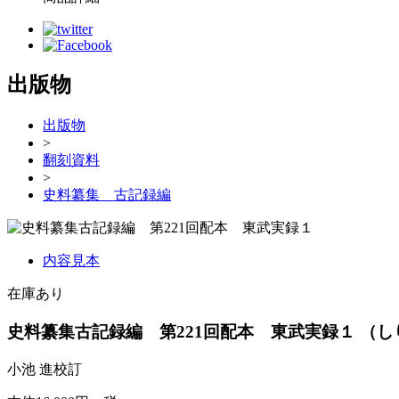
出版物
出版物
>
翻刻資料
>
史料纂集 古記録編
内容見本
在庫あり
史料纂集古記録編 第221回配本 東武実録１
（し
小池 進校訂