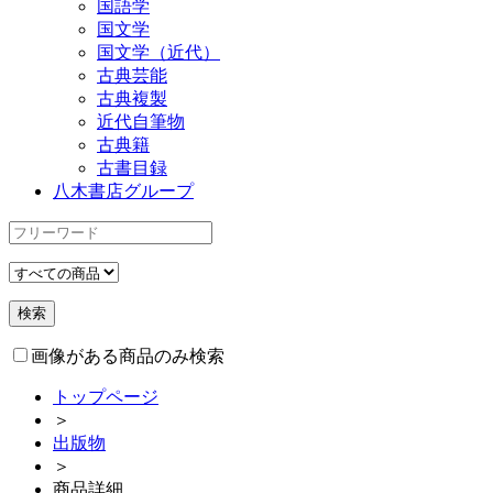
国語学
国文学
国文学（近代）
古典芸能
古典複製
近代自筆物
古典籍
古書目録
八木書店グループ
画像がある商品のみ検索
トップページ
＞
出版物
＞
商品詳細