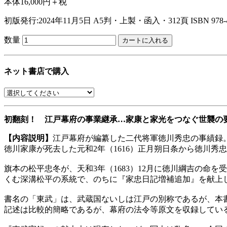
本体16,000円＋税
初版発行:2024年11月5日
A5判・上製・函入・312頁
ISBN 978-
数量
ネット書店で購入
初翻刻！ 江戸幕府の事業継承…家康と家光をつなぐ世襲の
【内容説明】
江戸幕府が編纂した二代将軍徳川秀忠の事績録。全
徳川家康が死去した元和2年（1616）正月朔日条から徳川秀忠
旗本の松平忠冬が、天和3年（1683）12月に徳川綱吉の命
くむ深溝松平の系統で、のちに『家忠日記増補追加』を献上
書名の「東武」は、武蔵国ないしは江戸の別称であるが、本
記述は比較的簡略であるが、幕府の法令等原文を収録してい