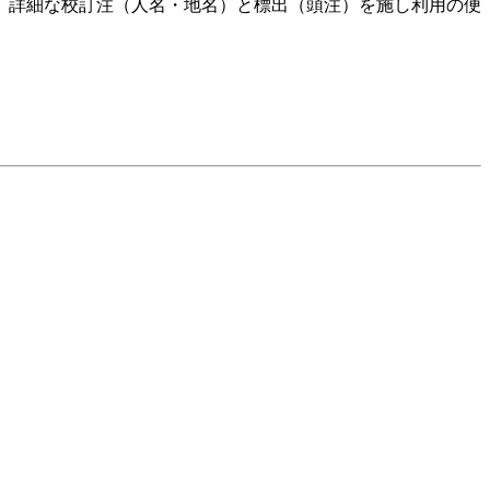
、詳細な校訂注（人名・地名）と標出（頭注）を施し利用の便