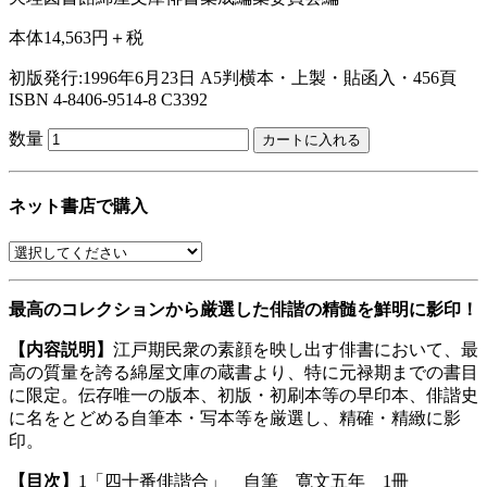
本体14,563円＋税
初版発行:1996年6月23日
A5判横本・上製・貼函入・456頁
ISBN 4-8406-9514-8 C3392
数量
ネット書店で購入
最高のコレクションから厳選した俳諧の精髄を鮮明に影印！
【内容説明】
江戸期民衆の素顔を映し出す俳書において、最
高の質量を誇る綿屋文庫の蔵書より、特に元禄期までの書目
に限定。伝存唯一の版本、初版・初刷本等の早印本、俳諧史
に名をとどめる自筆本・写本等を厳選し、精確・精緻に影
印。
【目次】
1「四十番俳諧合」 自筆 寛文五年 1冊