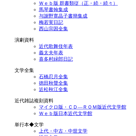
Ｗｅｂ版 群書類従（正・続・続々）
馬琴書翰集成
与謝野寛晶子書簡集成
梅若実日記
西山宗因全集
演劇資料
近代歌舞伎年表
義太夫年表
喜多村緑郎日記
文学全集
石橋忍月全集
徳田秋聲全集
近松秋江全集
近代雑誌複刻資料
マイクロ版・ＣＤ―ＲＯＭ版近代文学館
Ｗｅｂ版日本近代文学館
単行本◆文学
上代・中古・中世文学