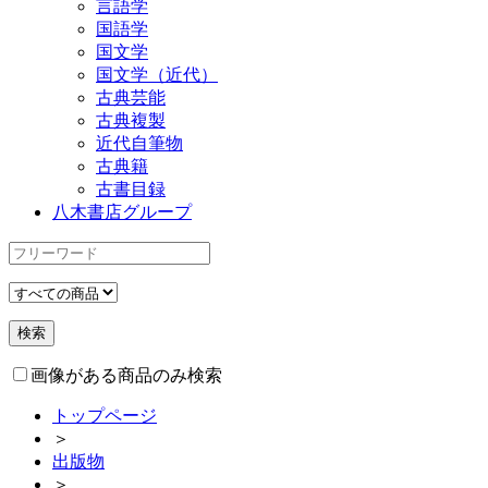
言語学
国語学
国文学
国文学（近代）
古典芸能
古典複製
近代自筆物
古典籍
古書目録
八木書店グループ
画像がある商品のみ検索
トップページ
＞
出版物
＞