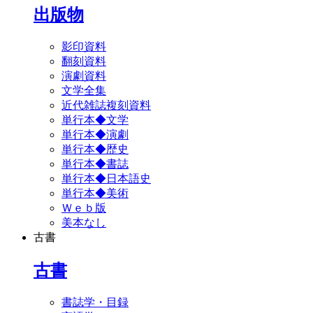
出版物
影印資料
翻刻資料
演劇資料
文学全集
近代雑誌複刻資料
単行本◆文学
単行本◆演劇
単行本◆歴史
単行本◆書誌
単行本◆日本語史
単行本◆美術
Ｗｅｂ版
美本なし
古書
古書
書誌学・目録