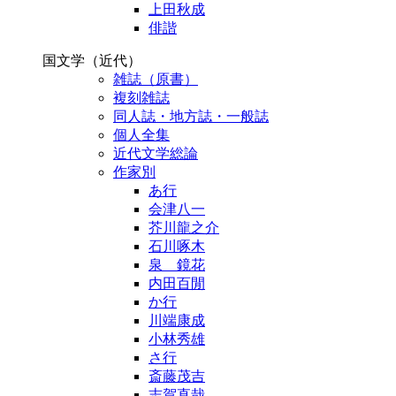
上田秋成
俳諧
国文学（近代）
雑誌（原書）
複刻雑誌
同人誌・地方誌・一般誌
個人全集
近代文学総論
作家別
あ行
会津八一
芥川龍之介
石川啄木
泉 鏡花
内田百閒
か行
川端康成
小林秀雄
さ行
斎藤茂吉
志賀直哉