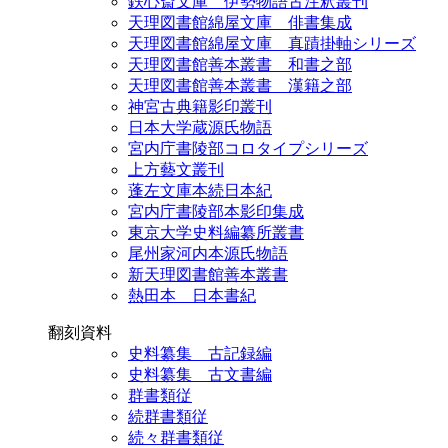
鉄心斎文庫 伊勢物語古注釈叢刊
天理図書館綿屋文庫 俳書集成
天理図書館綿屋文庫 真蹟掛軸シリーズ
天理図書館善本叢書 和書之部
天理図書館善本叢書 漢籍之部
神宮古典籍影印叢刊
日本大学蔵源氏物語
宮内庁書陵部コロタイプシリーズ
上方藝文叢刊
蓬左文庫本続日本紀
宮内庁書陵部本影印集成
東京大学史料編纂所叢書
尾州家河内本源氏物語
新天理図書館善本叢書
熱田本 日本書紀
翻刻資料
史料纂集 古記録編
史料纂集 古文書編
群書類従
続群書類従
続々群書類従