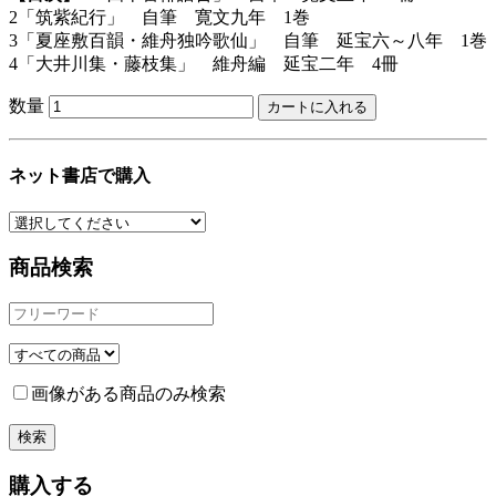
2「筑紫紀行」 自筆 寛文九年 1巻
3「夏座敷百韻・維舟独吟歌仙」 自筆 延宝六～八年 1巻
4「大井川集・藤枝集」 維舟編 延宝二年 4冊
数量
ネット書店で購入
商品検索
画像がある商品のみ検索
購入する