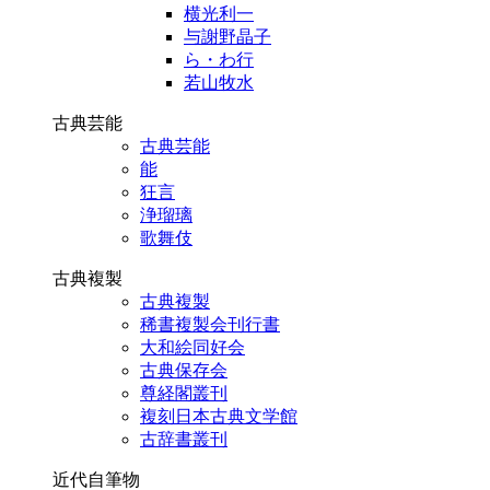
横光利一
与謝野晶子
ら・わ行
若山牧水
古典芸能
古典芸能
能
狂言
浄瑠璃
歌舞伎
古典複製
古典複製
稀書複製会刊行書
大和絵同好会
古典保存会
尊経閣叢刊
複刻日本古典文学館
古辞書叢刊
近代自筆物