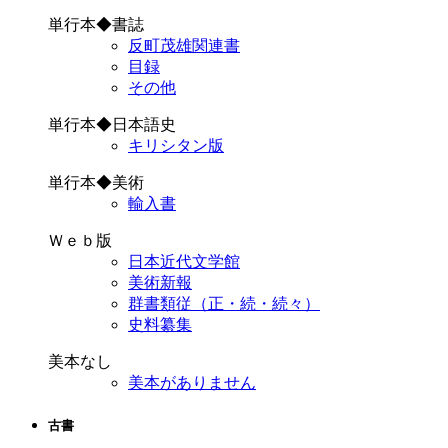
単行本◆書誌
反町茂雄関連書
目録
その他
単行本◆日本語史
キリシタン版
単行本◆美術
輸入書
Ｗｅｂ版
日本近代文学館
美術新報
群書類従（正・続・続々）
史料纂集
美本なし
美本がありません
古書