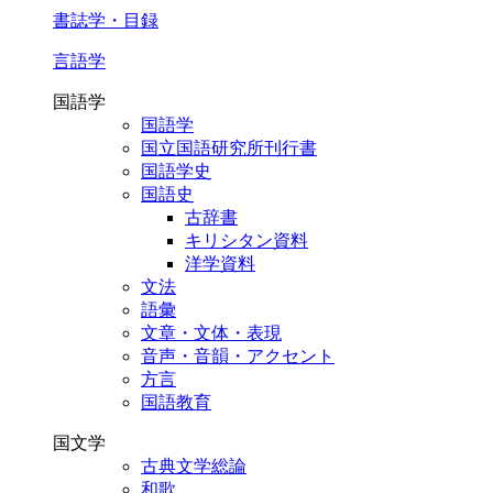
書誌学・目録
言語学
国語学
国語学
国立国語研究所刊行書
国語学史
国語史
古辞書
キリシタン資料
洋学資料
文法
語彙
文章・文体・表現
音声・音韻・アクセント
方言
国語教育
国文学
古典文学総論
和歌