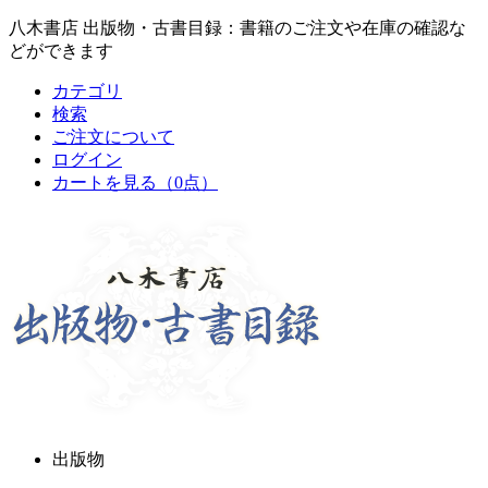
八木書店 出版物・古書目録：書籍のご注文や在庫の確認な
どができます
カテゴリ
検索
ご注文について
ログイン
カートを見る
（0点）
出版物