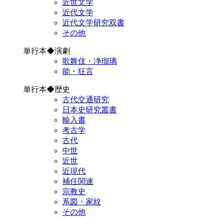
近世文学
近代文学
近代文学研究双書
その他
単行本◆演劇
歌舞伎・浄瑠璃
能・狂言
単行本◆歴史
古代交通研究
日本史研究叢書
輸入書
考古学
古代
中世
近世
近現代
補任関連
宗教史
系図・家紋
その他