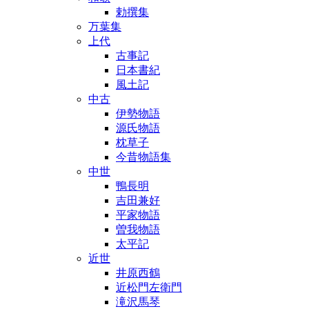
勅撰集
万葉集
上代
古事記
日本書紀
風土記
中古
伊勢物語
源氏物語
枕草子
今昔物語集
中世
鴨長明
吉田兼好
平家物語
曽我物語
太平記
近世
井原西鶴
近松門左衛門
滝沢馬琴