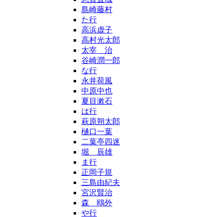
島崎藤村
た行
高浜虚子
高村光太郎
太宰 治
谷崎潤一郎
な行
永井荷風
中原中也
夏目漱石
は行
萩原朔太郎
樋口一葉
二葉亭四迷
堀 辰雄
ま行
正岡子規
三島由紀夫
宮沢賢治
森 鴎外
や行