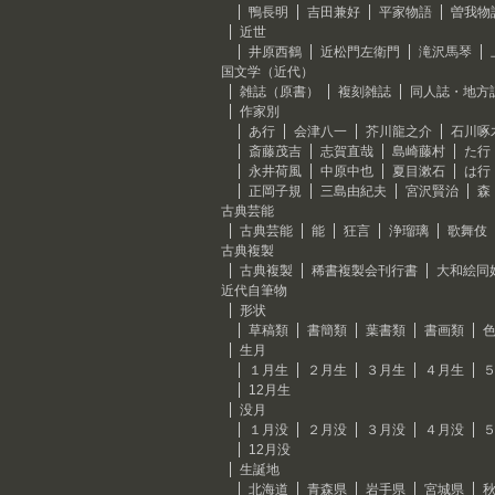
鴨長明
吉田兼好
平家物語
曽我物
近世
井原西鶴
近松門左衛門
滝沢馬琴
国文学（近代）
雑誌（原書）
複刻雑誌
同人誌・地方
作家別
あ行
会津八一
芥川龍之介
石川啄
斎藤茂吉
志賀直哉
島崎藤村
た行
永井荷風
中原中也
夏目漱石
は行
正岡子規
三島由紀夫
宮沢賢治
森
古典芸能
古典芸能
能
狂言
浄瑠璃
歌舞伎
古典複製
古典複製
稀書複製会刊行書
大和絵同
近代自筆物
形状
草稿類
書簡類
葉書類
書画類
生月
１月生
２月生
３月生
４月生
12月生
没月
１月没
２月没
３月没
４月没
12月没
生誕地
北海道
青森県
岩手県
宮城県