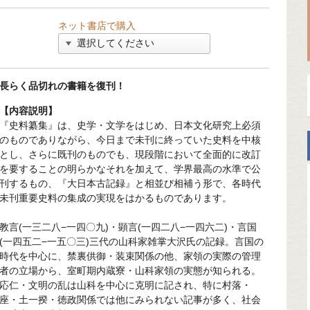
ネット書店で購入
長らく品切れの書籍を復刊！
【内容説明】
『史料纂集』は、史学・文学をはじめ、日本文化研究上必須
のものでありながら、今日まで未刊に終っていた史料を中核
とし、さらに既刊のものでも、現段階において全面的に改訂
を要することの明らかなそれを加えて、学界最高の水準で公
刊するもの、『大日本古記録』と相並び相補う形で、各時代
未刊重要史料の集成の実現をはかるものであります。
教言(一三二八−一四〇九)・顕言(一四二八−一四六二)・言国
(一四五二−一五〇三)三代の山科家雑掌大沢氏の記録。言国の
時代を中心に、禁裏供御・装束関係の他、家領の実際の管理
者の立場から、室町期内蔵寮・山科家領の実態が知られる。
応仁・文明の乱は山科を中心に克明に記され、特に村落・
座・土一揆・徳政関係では他にみられない記事が多く、社会