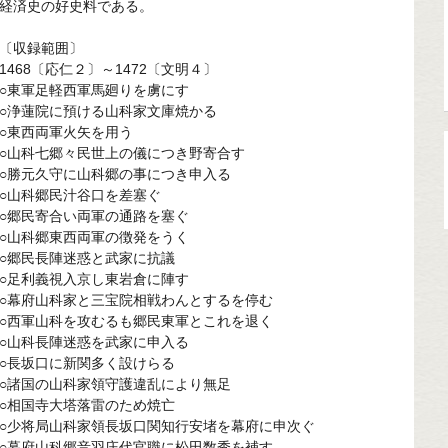
経済史の好史料である。
〔収録範囲〕
1468〔応仁２〕～1472〔文明４〕
○東軍足軽西軍馬廻りを虜にす
○浄蓮院に預ける山科家文庫焼かる
○東西両軍火矢を用う
○山科七郷々民世上の儀につき野寄合す
○勝元久守に山科郷の事につき申入る
○山科郷民汁谷口を差塞ぐ
○郷民寄合い両軍の通路を塞ぐ
○山科郷東西両軍の徴発をうく
○郷民長陣迷惑と武家に抗議
○足利義視入京し東岩倉に陣す
○幕府山科家と三宝院相戦わんとするを停む
○西軍山科を攻むるも郷民東軍とこれを退く
○山科長陣迷惑を武家に申入る
○長坂口に新関多く設けらる
○諸国の山科家領守護違乱により無足
○相国寺大塔落雷のため焼亡
○少将局山科家領長坂口関知行安堵を幕府に申次ぐ
○幕府山科郷音羽庄代官職に松田数秀を補す