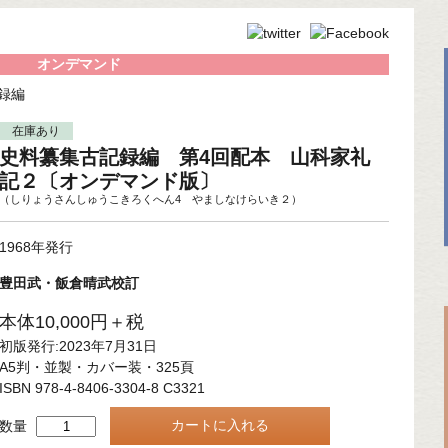
オンデマンド
録編
在庫あり
史料纂集古記録編 第4回配本 山科家礼
記２〔オンデマンド版〕
（しりょうさんしゅうこきろくへん4 やましなけらいき２）
1968年発行
豊田武・飯倉晴武校訂
本体10,000円＋税
初版発行:2023年7月31日
A5判・並製・カバー装・325頁
ISBN 978-4-8406-3304-8 C3321
数量