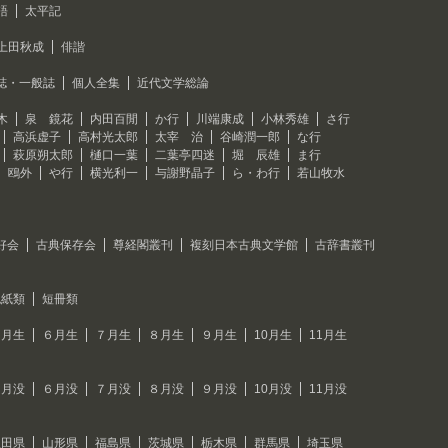
語
太平記
上田秋成
俳諧
誌・一般誌
個人全集
近代文学総論
木
泉 鏡花
内田百閒
か行
川端康成
小林秀雄
さ行
高浜虚子
高村光太郎
太宰 治
谷崎潤一郎
な行
萩原朔太郎
樋口一葉
二葉亭四迷
堀 辰雄
ま行
 鴎外
や行
横光利一
与謝野晶子
ら・わ行
若山牧水
好会
古典保存会
尊経閣叢刊
複刻日本古典文学館
古辞書叢刊
色紙類
短冊類
５月生
６月生
７月生
８月生
９月生
10月生
11月生
５月没
６月没
７月没
８月没
９月没
10月没
11月没
秋田県
山形県
福島県
茨城県
栃木県
群馬県
埼玉県