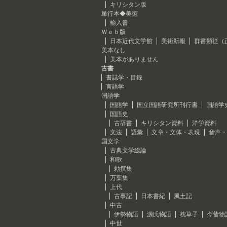
キリシタン版
単行本◆美術
輸入書
Ｗｅｂ版
日本近代文学館
美術新報
群書類従（
美本なし
美本がありません
古書
書誌学・目録
言語学
国語学
国語学
国立国語研究所刊行書
国語学
国語史
古辞書
キリシタン資料
洋学資料
文法
語彙
文章・文体・表現
音声・
国文学
古典文学総論
和歌
勅撰集
万葉集
上代
古事記
日本書紀
風土記
中古
伊勢物語
源氏物語
枕草子
今昔物
中世