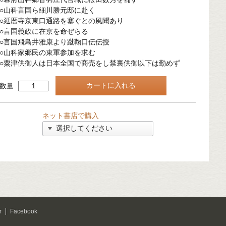
○山科言国ら細川勝元邸に赴く
○延暦寺京東口通路を塞ぐとの風聞あり
○言国義政に在京を命ぜらる
○言国飛鳥井雅康より蹴鞠口伝伝授
○山科家郷民の東軍参加を求む
○粟津供御人は日本全国で商売をし禁裏供御以下は勤めず
数量
ネット書店で購入
r
Facebook