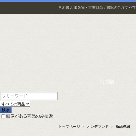
八木書店 出版物・古書目録：書籍のご注文や
出版物
画像がある商品のみ検索
トップページ
＞
オンデマンド
＞
商品詳細