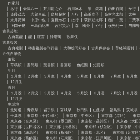
作家別
あ行
会津八一
芥川龍之介
石川啄木
泉 鏡花
内田百閒
か行
斎藤茂吉
志賀直哉
島崎藤村
た行
高浜虚子
高村光太郎
太宰 
永井荷風
中原中也
夏目漱石
は行
萩原朔太郎
樋口一葉
二葉亭
正岡子規
三島由紀夫
宮沢賢治
森 鴎外
や行
横光利一
与謝野
古典芸能
古典芸能
能
狂言
浄瑠璃
歌舞伎
古典複製
古典複製
稀書複製会刊行書
大和絵同好会
古典保存会
尊経閣叢刊
近代自筆物
形状
草稿類
書簡類
葉書類
書画類
色紙類
短冊類
生月
１月生
２月生
３月生
４月生
５月生
６月生
７月生
８月生
12月生
没月
１月没
２月没
３月没
４月没
５月没
６月没
７月没
８月没
12月没
生誕地
北海道
青森県
岩手県
宮城県
秋田県
山形県
福島県
茨城県
千葉県
東京都（千代田区）
東京都（中央区）
東京都（港区）
東
東京都（台東区）
東京都（墨田区）
東京都（品川区）
東京都（大田
東京都（世田谷区）
東京都（渋谷区）
東京都（杉並区）
東京都（中
東京都（練馬区）
東京都（板橋区）
東京都（北区）
東京都（足立区
東京都（葛飾区）
東京都（江東区）
東京都（江戸川区）
東京都（都