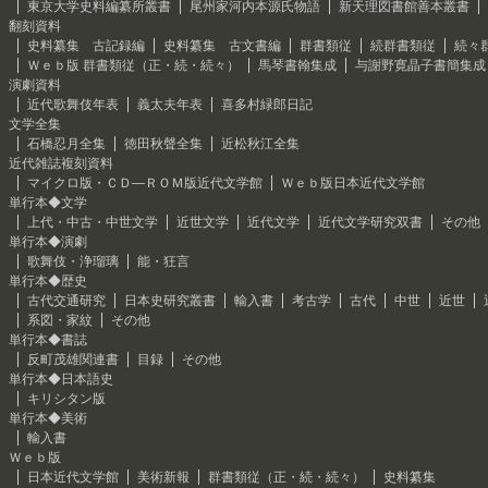
東京大学史料編纂所叢書
尾州家河内本源氏物語
新天理図書館善本叢書
翻刻資料
史料纂集 古記録編
史料纂集 古文書編
群書類従
続群書類従
続々
Ｗｅｂ版 群書類従（正・続・続々）
馬琴書翰集成
与謝野寛晶子書簡集成
演劇資料
近代歌舞伎年表
義太夫年表
喜多村緑郎日記
文学全集
石橋忍月全集
徳田秋聲全集
近松秋江全集
近代雑誌複刻資料
マイクロ版・ＣＤ―ＲＯＭ版近代文学館
Ｗｅｂ版日本近代文学館
単行本◆文学
上代・中古・中世文学
近世文学
近代文学
近代文学研究双書
その他
単行本◆演劇
歌舞伎・浄瑠璃
能・狂言
単行本◆歴史
古代交通研究
日本史研究叢書
輸入書
考古学
古代
中世
近世
系図・家紋
その他
単行本◆書誌
反町茂雄関連書
目録
その他
単行本◆日本語史
キリシタン版
単行本◆美術
輸入書
Ｗｅｂ版
日本近代文学館
美術新報
群書類従（正・続・続々）
史料纂集