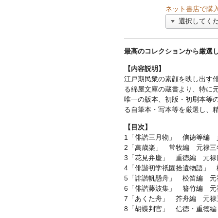
ネット書店で購
最高のコレクションから厳選
【内容説明】
江戸期民衆の素顔を映し出す
る綿屋文庫の蔵書より、特に
唯一の版本、初版・初刷本等
る自筆本・写本等を厳選し、
【目次】
1「俳諧三月物」 信徳等編 
2「萬歳楽」 常牧編 元禄三
3「花見弁慶」 重徳編 元禄
4「俳諧初学祇園拾遺物語」 
5「誹諧帆懸舟」 松笛編 元
6「俳諧藤波集」 簪竹編 元
7「あくた舟」 芥舟編 元禄
8「胡蝶判官」 信徳・重徳編