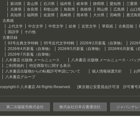
新潟県
富山県
石川県
福井県
岐阜県
静岡県
愛知県
三重県
兵庫県
奈良県
和歌山県
鳥取県
島根県
岡山県
広島県
山口
高知県
福岡県
佐賀県
長崎県
熊本県
大分県
宮崎県
鹿児島
古典籍
上代文学
中古文学
中世文学
絵巻
近世文学
草双紙
古典芸能
国語学
その他
古書目録
93号古典文学特輯
95号近代文学特輯
2026年2月新蒐（自筆物）
202
2026年4月新蒐（自筆物）
2026年5月新蒐（自筆物）
2026年6月新蒐（
2026年7月新蒐（自筆物）
八木書店 出版物 メールニュース
八木書店 出版物 メールニュース・バッ
ご利用規約
特定商取引に関する表示
八木書店出版物からの転載許可申請について
個人情報保護方針
お
八木書店グループ
copyright © 八木書店 All Rights Reserved.
[東京都公安委員会許可済 許可番号301
第二出版販売株式会社
株式会社日本古書通信社
ジャパンナレ