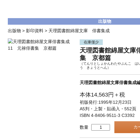
出版物
出版物
>
影印資料
>
天理図書館綿屋文庫 俳書集成
在庫僅少
天理図書館綿屋文庫俳
集 京都篇
（てんりとしょかんわたやぶんこ は
う きょうとへん）
天理図書館綿屋文庫俳書集成
本体14,563円＋税
初版発行:1995年12月23日
A5判・上製・貼函入・552頁
ISBN 4-8406-9511-3 C3392
数量