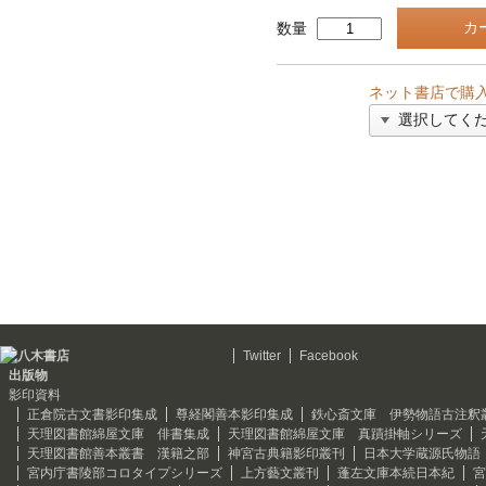
数量
ネット書店で購
Twitter
Facebook
出版物
影印資料
正倉院古文書影印集成
尊経閣善本影印集成
鉄心斎文庫 伊勢物語古注釈
天理図書館綿屋文庫 俳書集成
天理図書館綿屋文庫 真蹟掛軸シリーズ
天理図書館善本叢書 漢籍之部
神宮古典籍影印叢刊
日本大学蔵源氏物語
宮内庁書陵部コロタイプシリーズ
上方藝文叢刊
蓬左文庫本続日本紀
宮