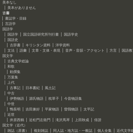
美本なし
美本がありません
古書
書誌学・目録
言語学
国語学
国語学
国立国語研究所刊行書
国語学史
国語史
古辞書
キリシタン資料
洋学資料
文法
語彙
文章・文体・表現
音声・音韻・アクセント
方言
国語教
国文学
古典文学総論
和歌
勅撰集
万葉集
上代
古事記
日本書紀
風土記
中古
伊勢物語
源氏物語
枕草子
今昔物語集
中世
鴨長明
吉田兼好
平家物語
曽我物語
太平記
近世
井原西鶴
近松門左衛門
滝沢馬琴
上田秋成
俳諧
国文学（近代）
雑誌（原書）
複刻雑誌
同人誌・地方誌・一般誌
個人全集
近代文学