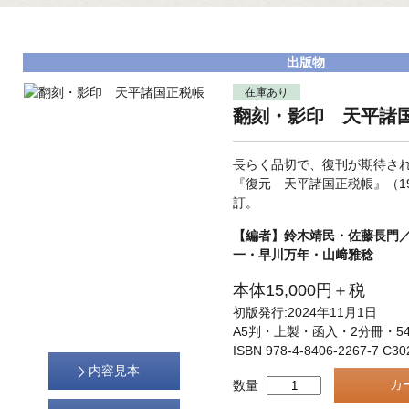
出版物
在庫あり
翻刻・影印 天平諸
長らく品切で、復刊が期待さ
『復元 天平諸国正税帳』（1
訂。
【編者】鈴木靖民・佐藤長門
一・早川万年・山﨑雅稔
本体15,000円＋税
初版発行:2024年11月1日
A5判・上製・函入・2分冊・5
ISBN 978-4-8406-2267-7 C30
内容見本
数量