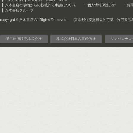
八木書店出版物からの転載許可申請について
個人情報保護方針
お
八木書店グループ
copyright © 八木書店 All Rights Reserved.
[東京都公安委員会許可済 許可番号301
第二出版販売株式会社
株式会社日本古書通信社
ジャパンナレ