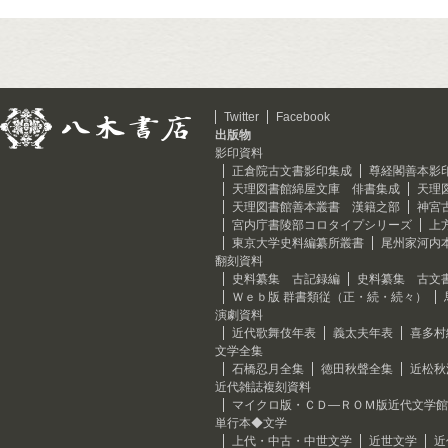
Twitter
Facebook
出版物
影印資料
正倉院古文書影印集成
尊経閣善本影
天理図書館綿屋文庫 俳書集成
天理
天理図書館善本叢書 漢籍之部
神宮
宮内庁書陵部コロタイプシリーズ
上
東京大学史料編纂所叢書
尾州家河内
翻刻資料
史料纂集 古記録編
史料纂集 古文
Ｗｅｂ版 群書類従（正・続・続々）
演劇資料
近代歌舞伎年表
義太夫年表
喜多村
文学全集
石橋忍月全集
徳田秋聲全集
近松秋
近代雑誌複刻資料
マイクロ版・ＣＤ―ＲＯＭ版近代文学館
単行本◆文学
上代・中古・中世文学
近世文学
近