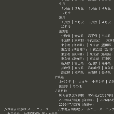
生月
１月生
２月生
３月生
４月生
12月生
没月
１月没
２月没
３月没
４月没
12月没
生誕地
北海道
青森県
岩手県
宮城県
千葉県
東京都（千代田区）
東京
東京都（台東区）
東京都（墨田区
東京都（世田谷区）
東京都（渋谷
東京都（練馬区）
東京都（板橋区
東京都（葛飾区）
東京都（江東区
新潟県
富山県
石川県
福井県
兵庫県
奈良県
和歌山県
鳥取県
高知県
福岡県
佐賀県
長崎県
古典籍
上代文学
中古文学
中世文学
絵
国語学
その他
古書目録
93号古典文学特輯
95号近代文学特輯
2026年4月新蒐（自筆物）
2026年
2026年7月新蒐（自筆物）
八木書店 出版物 メールニュース
八木書店 出版物 メールニュース・バッ
ご利用規約
特定商取引に関する表示