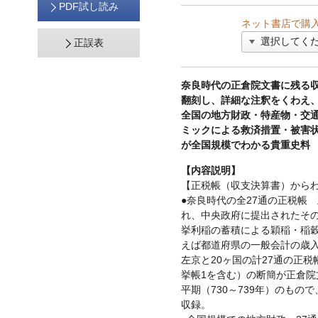
PDF試し読み
ネット書店で購
正誤表
奈良時代の正倉院文書に残る収
翻刻し、詳細な注釈をくわえ
全国の地方財政・特産物・交
ミックによる救済措置・被害
が全国規模でわかる貴重史料
【内容説明】
【正税帳（収支決算書）から
●奈良時代の全27通の正税帳
れ、中央政府に提出されたそ
挙利稲の蓄積による穎稲・稲
えば都道府県の一般会計の歳
左京と20ヶ国の計27通の正税
挙帳1を含む）の断簡が正倉院
平期（730～739年）のもの
収録。