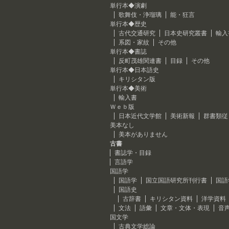
単行本◆演劇
歌舞伎・浄瑠璃
能・狂言
単行本◆歴史
古代交通研究
日本史研究叢書
輸入
系図・家紋
その他
単行本◆書誌
反町茂雄関連書
目録
その他
単行本◆日本語史
キリシタン版
単行本◆美術
輸入書
Ｗｅｂ版
日本近代文学館
美術新報
群書類従
美本なし
美本がありません
古書
書誌学・目録
言語学
国語学
国語学
国立国語研究所刊行書
国語
国語史
古辞書
キリシタン資料
洋学資料
文法
語彙
文章・文体・表現
音
国文学
古典文学総論