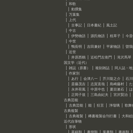
和歌
勅撰集
万葉集
上代
古事記
日本書紀
風土記
中古
伊勢物語
源氏物語
枕草子
今昔
中世
鴨長明
吉田兼好
平家物語
曽我
近世
井原西鶴
近松門左衛門
滝沢馬琴
国文学（近代）
雑誌（原書）
複刻雑誌
同人誌・地
作家別
あ行
会津八一
芥川龍之介
石川
斎藤茂吉
志賀直哉
島崎藤村
た
永井荷風
中原中也
夏目漱石
は
正岡子規
三島由紀夫
宮沢賢治
古典芸能
古典芸能
能
狂言
浄瑠璃
歌舞
古典複製
古典複製
稀書複製会刊行書
大和絵
近代自筆物
形状
草稿類
書簡類
葉書類
書画類