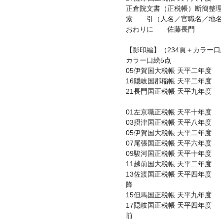
正倉院文書（正税帳）断簡整
索 引（人名／官職名／地名
おわりに 佐藤長門
【影印編】（234頁＋カラー口
カラー口絵5点
05伊賀国大税帳 天平二年度
16隠岐国郡稲帳 天平二年度
21長門国正税帳 天平九年度
01左京職正税帳 天平十年度
03摂津国正税帳 天平八年度
05伊賀国大税帳 天平二年度
07尾張国正税帳 天平六年度
09駿河国正税帳 天平十年度
11越前国大税帳 天平二年度
13佐渡国正税帳 天平四年度
降
15但馬国正税帳 天平九年度
17隠岐国正税帳 天平四年度
前