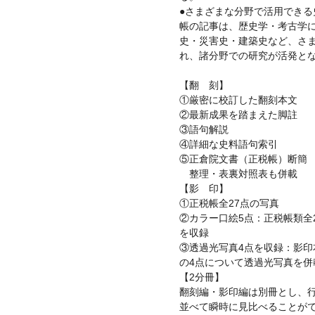
●さまざまな分野で活用できる
帳の記事は、歴史学・考古学
史・災害史・建築史など、さ
れ、諸分野での研究が活発と
【翻 刻】
①厳密に校訂した翻刻本文
②最新成果を踏まえた脚註
③語句解説
④詳細な史料語句索引
⑤正倉院文書（正税帳）断簡
整理・表裏対照表も併載
【影 印】
①正税帳全27点の写真
②カラー口絵5点：正税帳類全
を収録
③透過光写真4点を収録：影印
の4点について透過光写真を併
【2分冊】
翻刻編・影印編は別冊とし、行
並べて瞬時に見比べることが