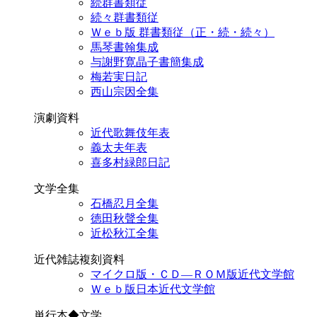
続群書類従
続々群書類従
Ｗｅｂ版 群書類従（正・続・続々）
馬琴書翰集成
与謝野寛晶子書簡集成
梅若実日記
西山宗因全集
演劇資料
近代歌舞伎年表
義太夫年表
喜多村緑郎日記
文学全集
石橋忍月全集
徳田秋聲全集
近松秋江全集
近代雑誌複刻資料
マイクロ版・ＣＤ―ＲＯＭ版近代文学館
Ｗｅｂ版日本近代文学館
単行本◆文学