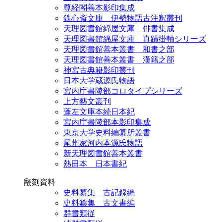
尊経閣善本影印集成
鉄心斎文庫 伊勢物語古注釈叢刊
天理図書館綿屋文庫 俳書集成
天理図書館綿屋文庫 真蹟掛軸シリーズ
天理図書館善本叢書 和書之部
天理図書館善本叢書 漢籍之部
神宮古典籍影印叢刊
日本大学蔵源氏物語
宮内庁書陵部コロタイプシリーズ
上方藝文叢刊
蓬左文庫本続日本紀
宮内庁書陵部本影印集成
東京大学史料編纂所叢書
尾州家河内本源氏物語
新天理図書館善本叢書
熱田本 日本書紀
翻刻資料
史料纂集 古記録編
史料纂集 古文書編
群書類従