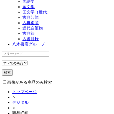
国語学
国文学
国文学（近代）
古典芸能
古典複製
近代自筆物
古典籍
古書目録
八木書店グループ
画像がある商品のみ検索
トップページ
＞
デジタル
＞
商品詳細