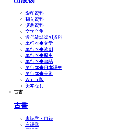
影印資料
翻刻資料
演劇資料
文学全集
近代雑誌複刻資料
単行本◆文学
単行本◆演劇
単行本◆歴史
単行本◆書誌
単行本◆日本語史
単行本◆美術
Ｗｅｂ版
美本なし
古書
古書
書誌学・目録
言語学