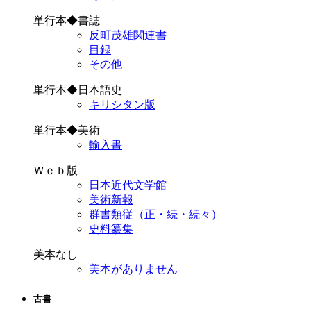
単行本◆書誌
反町茂雄関連書
目録
その他
単行本◆日本語史
キリシタン版
単行本◆美術
輸入書
Ｗｅｂ版
日本近代文学館
美術新報
群書類従（正・続・続々）
史料纂集
美本なし
美本がありません
古書