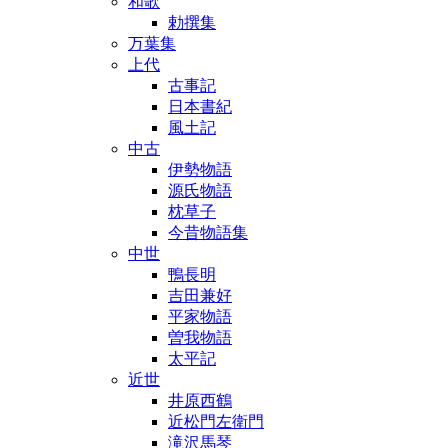
和歌
勅撰集
万葉集
上代
古事記
日本書紀
風土記
中古
伊勢物語
源氏物語
枕草子
今昔物語集
中世
鴨長明
吉田兼好
平家物語
曽我物語
太平記
近世
井原西鶴
近松門左衛門
滝沢馬琴