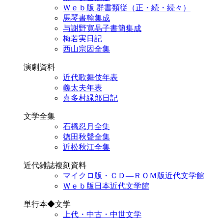
Ｗｅｂ版 群書類従（正・続・続々）
馬琴書翰集成
与謝野寛晶子書簡集成
梅若実日記
西山宗因全集
演劇資料
近代歌舞伎年表
義太夫年表
喜多村緑郎日記
文学全集
石橋忍月全集
徳田秋聲全集
近松秋江全集
近代雑誌複刻資料
マイクロ版・ＣＤ―ＲＯＭ版近代文学館
Ｗｅｂ版日本近代文学館
単行本◆文学
上代・中古・中世文学