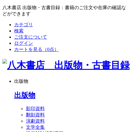
八木書店 出版物・古書目録：書籍のご注文や在庫の確認な
どができます
カテゴリ
検索
ご注文について
ログイン
カートを見る
（0点）
出版物
出版物
影印資料
翻刻資料
演劇資料
文学全集