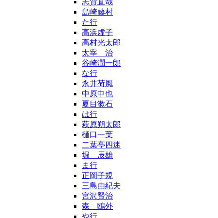
志賀直哉
島崎藤村
た行
高浜虚子
高村光太郎
太宰 治
谷崎潤一郎
な行
永井荷風
中原中也
夏目漱石
は行
萩原朔太郎
樋口一葉
二葉亭四迷
堀 辰雄
ま行
正岡子規
三島由紀夫
宮沢賢治
森 鴎外
や行