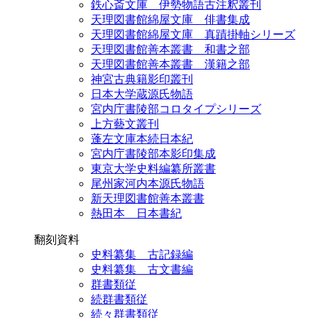
鉄心斎文庫 伊勢物語古注釈叢刊
天理図書館綿屋文庫 俳書集成
天理図書館綿屋文庫 真蹟掛軸シリーズ
天理図書館善本叢書 和書之部
天理図書館善本叢書 漢籍之部
神宮古典籍影印叢刊
日本大学蔵源氏物語
宮内庁書陵部コロタイプシリーズ
上方藝文叢刊
蓬左文庫本続日本紀
宮内庁書陵部本影印集成
東京大学史料編纂所叢書
尾州家河内本源氏物語
新天理図書館善本叢書
熱田本 日本書紀
翻刻資料
史料纂集 古記録編
史料纂集 古文書編
群書類従
続群書類従
続々群書類従