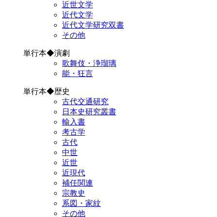
近世文学
近代文学
近代文学研究双書
その他
単行本◆演劇
歌舞伎・浄瑠璃
能・狂言
単行本◆歴史
古代交通研究
日本史研究叢書
輸入書
考古学
古代
中世
近世
近現代
補任関連
宗教史
系図・家紋
その他