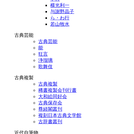
横光利一
与謝野晶子
ら・わ行
若山牧水
古典芸能
古典芸能
能
狂言
浄瑠璃
歌舞伎
古典複製
古典複製
稀書複製会刊行書
大和絵同好会
古典保存会
尊経閣叢刊
複刻日本古典文学館
古辞書叢刊
近代自筆物