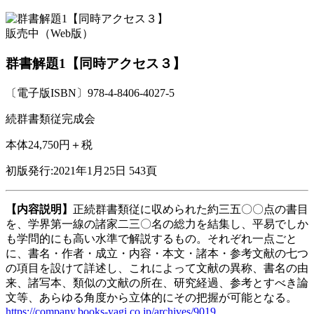
販売中（Web版）
群書解題1【同時アクセス３】
〔電子版ISBN〕978-4-8406-4027-5
続群書類従完成会
本体24,750円＋税
初版発行:2021年1月25日
543頁
【内容説明】
正続群書類従に収められた約三五〇〇点の書目
を、学界第一線の諸家二三〇名の総力を結集し、平易でしか
も学問的にも高い水準で解説するもの。それぞれ一点ごと
に、書名・作者・成立・内容・本文・諸本・参考文献の七つ
の項目を設けて詳述し、これによって文献の異称、書名の由
来、諸写本、類似の文献の所在、研究経過、参考とすべき論
文等、あらゆる角度から立体的にその把握が可能となる。
https://company.books-yagi.co.jp/archives/9019