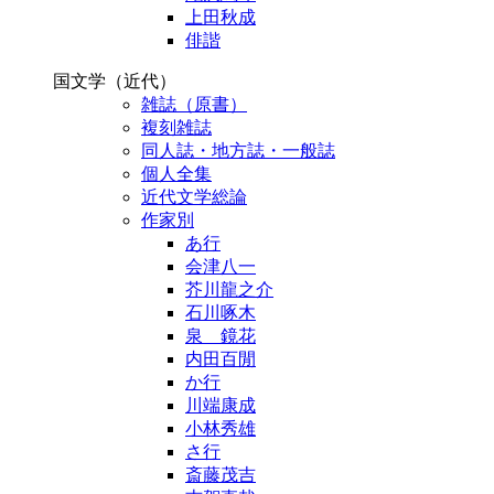
上田秋成
俳諧
国文学（近代）
雑誌（原書）
複刻雑誌
同人誌・地方誌・一般誌
個人全集
近代文学総論
作家別
あ行
会津八一
芥川龍之介
石川啄木
泉 鏡花
内田百閒
か行
川端康成
小林秀雄
さ行
斎藤茂吉