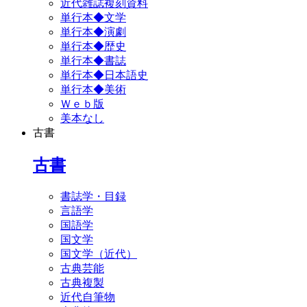
近代雑誌複刻資料
単行本◆文学
単行本◆演劇
単行本◆歴史
単行本◆書誌
単行本◆日本語史
単行本◆美術
Ｗｅｂ版
美本なし
古書
古書
書誌学・目録
言語学
国語学
国文学
国文学（近代）
古典芸能
古典複製
近代自筆物