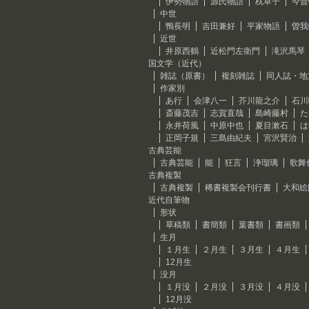
伊勢物語
源氏物語
枕草子
今昔
中世
鴨長明
吉田兼好
平家物語
曽我
近世
井原西鶴
近松門左衛門
滝沢馬琴
国文学（近代）
雑誌（原書）
複刻雑誌
同人誌・地
作家別
あ行
会津八一
芥川龍之介
石川
斎藤茂吉
志賀直哉
島崎藤村
た
永井荷風
中原中也
夏目漱石
は
正岡子規
三島由紀夫
宮沢賢治
古典芸能
古典芸能
能
狂言
浄瑠璃
歌舞
古典複製
古典複製
稀書複製会刊行書
大和絵
近代自筆物
形状
草稿類
書簡類
葉書類
書画類
生月
１月生
２月生
３月生
４月生
12月生
没月
１月没
２月没
３月没
４月没
12月没