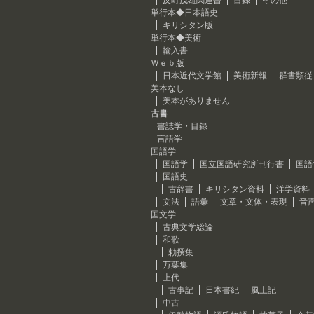
反町茂雄関連書
目録
その他
単行本◆日本語史
キリシタン版
単行本◆美術
輸入書
Ｗｅｂ版
日本近代文学館
美術新報
群書類従
美本なし
美本がありません
古書
書誌学・目録
言語学
国語学
国語学
国立国語研究所刊行書
国語
国語史
古辞書
キリシタン資料
洋学資料
文法
語彙
文章・文体・表現
音
国文学
古典文学総論
和歌
勅撰集
万葉集
上代
古事記
日本書紀
風土記
中古