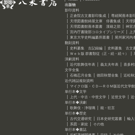
出版物
影印資料
正倉院古文書影印集成
尊経閣善本影
天理図書館綿屋文庫 俳書集成
天理
天理図書館善本叢書 漢籍之部
神宮
宮内庁書陵部コロタイプシリーズ
上
東京大学史料編纂所叢書
尾州家河内
翻刻資料
史料纂集 古記録編
史料纂集 古文
Ｗｅｂ版 群書類従（正・続・続々）
演劇資料
近代歌舞伎年表
義太夫年表
喜多村
文学全集
石橋忍月全集
徳田秋聲全集
近松秋
近代雑誌複刻資料
マイクロ版・ＣＤ―ＲＯＭ版近代文学館
単行本◆文学
上代・中古・中世文学
近世文学
近
単行本◆演劇
歌舞伎・浄瑠璃
能・狂言
単行本◆歴史
古代交通研究
日本史研究叢書
輸入
系図・家紋
その他
単行本◆書誌