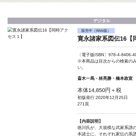
デジタル
販売中（Web版）
寛永諸家系図伝16【
〔電子版ISBN〕978-4-8406-40
※本商品は目次からの検索の
い。
斎木一馬・林亮勝・橋本政宣
本体14,850円＋税
初版発行:2020年12月25日
271頁
【内容説明】
徳川氏が、大規模な武家系譜
本諸士に、それぞれ家伝の系