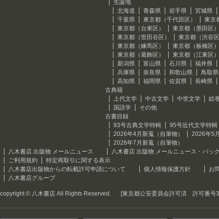
生誕地
北海道
青森県
岩手県
宮城県
千葉県
東京都（千代田区）
東京
東京都（台東区）
東京都（墨田区
東京都（世田谷区）
東京都（渋谷
東京都（練馬区）
東京都（板橋区
東京都（葛飾区）
東京都（江東区
新潟県
富山県
石川県
福井県
兵庫県
奈良県
和歌山県
鳥取県
高知県
福岡県
佐賀県
長崎県
古典籍
上代文学
中古文学
中世文学
絵
国語学
その他
古書目録
93号古典文学特輯
95号近代文学特輯
2026年4月新蒐（自筆物）
2026年
2026年7月新蒐（自筆物）
八木書店 出版物 メールニュース
八木書店 出版物 メールニュース・バッ
ご利用規約
特定商取引に関する表示
八木書店出版物からの転載許可申請について
個人情報保護方針
お
八木書店グループ
copyright © 八木書店 All Rights Reserved.
[東京都公安委員会許可済 許可番号301