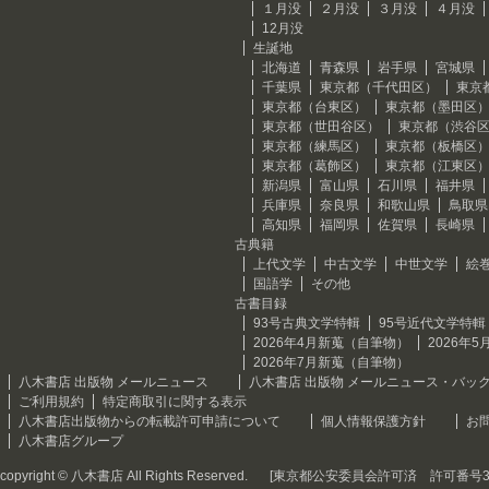
１月没
２月没
３月没
４月没
12月没
生誕地
北海道
青森県
岩手県
宮城県
千葉県
東京都（千代田区）
東京
東京都（台東区）
東京都（墨田区
東京都（世田谷区）
東京都（渋谷
東京都（練馬区）
東京都（板橋区
東京都（葛飾区）
東京都（江東区
新潟県
富山県
石川県
福井県
兵庫県
奈良県
和歌山県
鳥取県
高知県
福岡県
佐賀県
長崎県
古典籍
上代文学
中古文学
中世文学
絵
国語学
その他
古書目録
93号古典文学特輯
95号近代文学特輯
2026年4月新蒐（自筆物）
2026年
2026年7月新蒐（自筆物）
八木書店 出版物 メールニュース
八木書店 出版物 メールニュース・バッ
ご利用規約
特定商取引に関する表示
八木書店出版物からの転載許可申請について
個人情報保護方針
お
八木書店グループ
copyright © 八木書店 All Rights Reserved.
[東京都公安委員会許可済 許可番号301