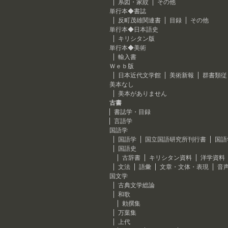
系図・家紋
その他
単行本◆書誌
反町茂雄関連書
目録
その他
単行本◆日本語史
キリシタン版
単行本◆美術
輸入書
Ｗｅｂ版
日本近代文学館
美術新報
群書類従
美本なし
美本がありません
古書
書誌学・目録
言語学
国語学
国語学
国立国語研究所刊行書
国語
国語史
古辞書
キリシタン資料
洋学資料
文法
語彙
文章・文体・表現
音
国文学
古典文学総論
和歌
勅撰集
万葉集
上代