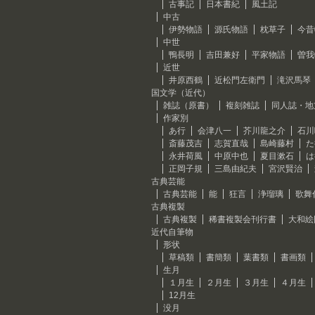
古事記
日本書紀
風土記
中古
伊勢物語
源氏物語
枕草子
今昔
中世
鴨長明
吉田兼好
平家物語
曽我
近世
井原西鶴
近松門左衛門
滝沢馬琴
国文学（近代）
雑誌（原書）
複刻雑誌
同人誌・地
作家別
あ行
会津八一
芥川龍之介
石川
斎藤茂吉
志賀直哉
島崎藤村
た
永井荷風
中原中也
夏目漱石
は
正岡子規
三島由紀夫
宮沢賢治
古典芸能
古典芸能
能
狂言
浄瑠璃
歌舞
古典複製
古典複製
稀書複製会刊行書
大和絵
近代自筆物
形状
草稿類
書簡類
葉書類
書画類
生月
１月生
２月生
３月生
４月生
12月生
没月