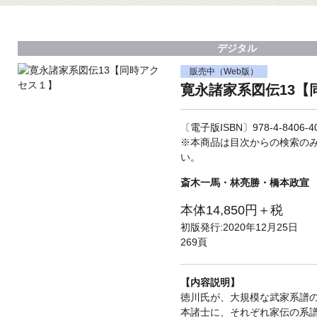
デジタル
販売中（Web版）
寛永諸家系図伝13【
〔電子版ISBN〕978-4-8406-40
※本商品は目次からの検索の
い。
斎木一馬・林亮勝・橋本政宣
本体14,850円＋税
初版発行:2020年12月25日
269頁
【内容説明】
徳川氏が、大規模な武家系譜
本諸士に、それぞれ家伝の系