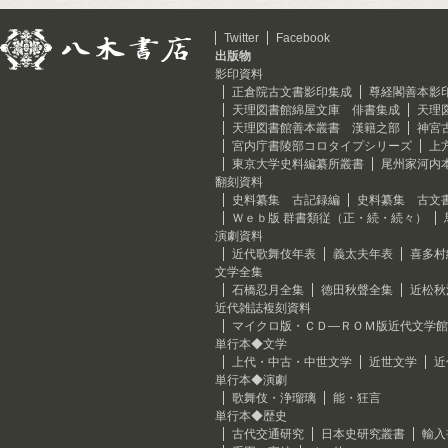
Twitter
Facebook
出版物
影印資料
正倉院古文書影印集成
尊経閣善本影
天理図書館綿屋文庫 俳書集成
天理
天理図書館善本叢書 漢籍之部
神宮
宮内庁書陵部コロタイプシリーズ
上
東京大学史料編纂所叢書
尾州家河内
翻刻資料
史料纂集 古記録編
史料纂集 古文
Ｗｅｂ版 群書類従（正・続・続々）
演劇資料
近代歌舞伎年表
義太夫年表
喜多村
文学全集
石橋忍月全集
徳田秋聲全集
近松秋
近代雑誌複刻資料
マイクロ版・ＣＤ―ＲＯＭ版近代文学館
単行本◆文学
上代・中古・中世文学
近世文学
近
単行本◆演劇
歌舞伎・浄瑠璃
能・狂言
単行本◆歴史
古代交通研究
日本史研究叢書
輸入